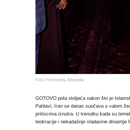
Foto: Profimedia, Wikipedia
GOTOVO pola stoljeća nakon što je Islamska
Pahlavi, Iran se danas suočava s valom žes
pritiscima iznutra. U trenutku kada su teme
teokracije i nekadašnje vladavine dinastije 