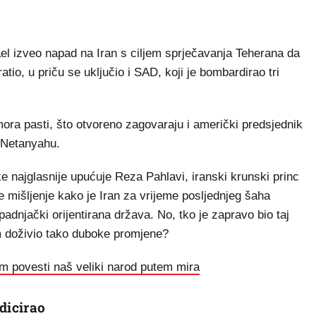
rael izveo napad na Iran s ciljem sprječavanja Teherana da
tio, u priču se uključio i SAD, koji je bombardirao tri
ora pasti, što otvoreno zagovaraju i američki predsjednik
 Netanyahu.
 najglasnije upućuje Reza Pahlavi, iranski krunski princ
je mišljenje kako je Iran za vrijeme posljednjeg šaha
njački orijentirana država. No, tko je zapravo bio taj
m doživio tako duboke promjene?
lim povesti naš veliki narod putem mira
dicirao