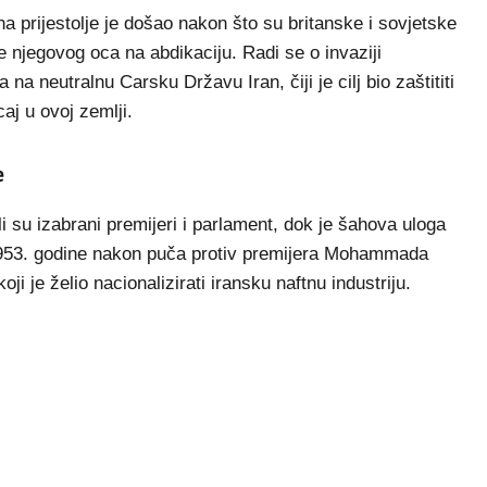
prijestolje je došao nakon što su britanske i sovjetske
e njegovog oca na abdikaciju. Radi se o invaziji
a neutralnu Carsku Državu Iran, čiji je cilj bio zaštititi
caj u ovoj zemlji.
e
li su izabrani premijeri i parlament, dok je šahova uloga
1953. godine nakon puča protiv premijera Mohammada
ji je želio nacionalizirati iransku naftnu industriju.