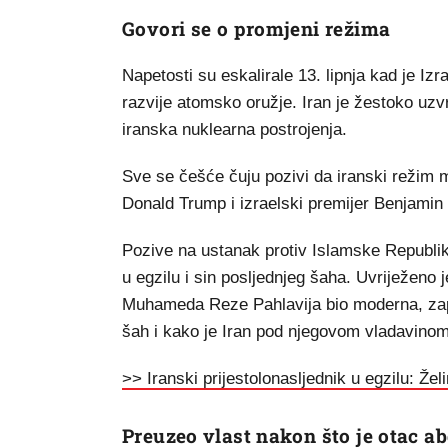
Govori se o promjeni režima
Napetosti su eskalirale 13. lipnja kad je Iz
razvije atomsko oružje. Iran je žestoko uzvra
iranska nuklearna postrojenja.
Sve se češće čuju pozivi da iranski režim m
Donald Trump i izraelski premijer Benjamin
Pozive na ustanak protiv Islamske Republike
u egzilu i sin posljednjeg šaha. Uvriježeno 
Muhameda Reze Pahlavija bio moderna, zapad
šah i kako je Iran pod njegovom vladavino
>> Iranski prijestolonasljednik u egzilu: Že
Preuzeo vlast nakon što je otac ab