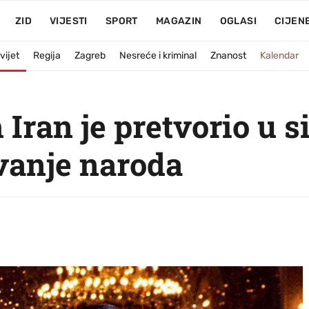
ZID
VIJESTI
SPORT
MAGAZIN
OGLASI
CIJEN
vijet
Regija
Zagreb
Nesreće i kriminal
Znanost
Kalendar
Iran je pretvorio u si
avanje naroda