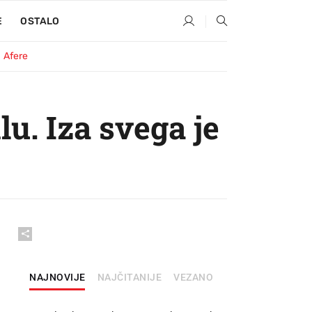
E
OSTALO
Afere
lu. Iza svega je
NAJNOVIJE
NAJČITANIJE
VEZANO