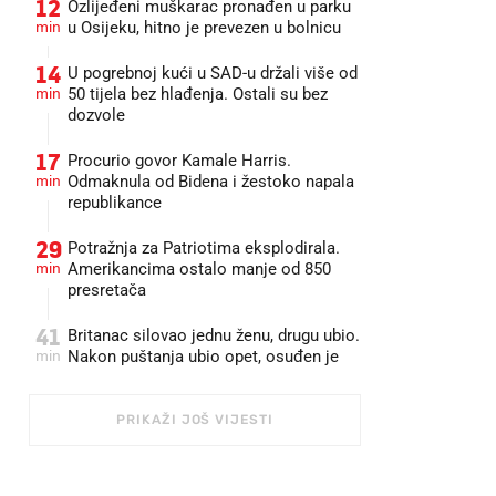
12
Ozlijeđeni muškarac pronađen u parku
min
u Osijeku, hitno je prevezen u bolnicu
14
U pogrebnoj kući u SAD-u držali više od
min
50 tijela bez hlađenja. Ostali su bez
dozvole
17
Procurio govor Kamale Harris.
min
Odmaknula od Bidena i žestoko napala
republikance
29
Potražnja za Patriotima eksplodirala.
min
Amerikancima ostalo manje od 850
presretača
41
Britanac silovao jednu ženu, drugu ubio.
min
Nakon puštanja ubio opet, osuđen je
PRIKAŽI JOŠ VIJESTI