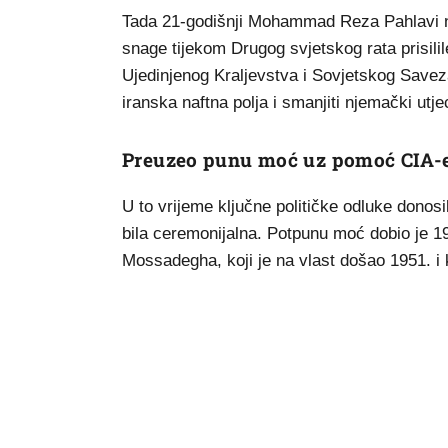
Tada 21-godišnji Mohammad Reza Pahlavi na 
snage tijekom Drugog svjetskog rata prisilil
Ujedinjenog Kraljevstva i Sovjetskog Saveza n
iranska naftna polja i smanjiti njemački utje
Preuzeo punu moć uz pomoć CIA-
U to vrijeme ključne političke odluke donosi
bila ceremonijalna. Potpunu moć dobio je 
Mossadegha, koji je na vlast došao 1951. i ko