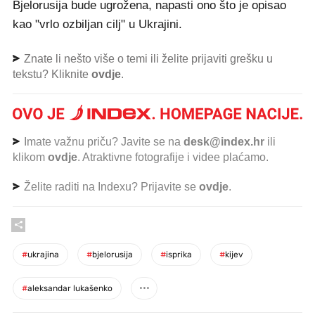
Bjelorusija bude ugrožena, napasti ono što je opisao
kao "vrlo ozbiljan cilj" u Ukrajini.
Znate li nešto više o temi ili želite prijaviti grešku u
tekstu? Kliknite
ovdje
.
Imate važnu priču? Javite se na
desk@index.hr
ili
klikom
ovdje
. Atraktivne fotografije i videe plaćamo.
Želite raditi na Indexu? Prijavite se
ovdje
.
#
ukrajina
#
bjelorusija
#
isprika
#
kijev
#
aleksandar lukašenko