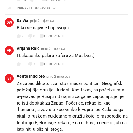
PRIKAŽI 1 ODGOVOR
Da Wa
prije 2 mjeseca
DW
Brko se najviše boji svojih.
8
0
ODGOVORITE
Arijana Raic
prije 2 mjeseca
AR
I Lukasenko pakira kofere za Moskvu :)
9
3
ODGOVORITE
Vérité Indolore
prije 2 mjeseca
VI
Za zapad diktator, za istok mudar političar. Geografski
položaj Bjelorusije - ludost. Kao takav, na početku rata
uvjeravao je Rusiju i Ukrajinu da ga ne započinju, jer je
to isti dobitak za Zapad. Počet će, rekao je, kao
"humano", a završiti kao veliko krvoproliće.Kada su ga
pitali o ruskom nuklearnom oružju koje je rasporedio na
teritoriju Bjelorusije, rekao je da ni Rusija neće ciljati na
isto niti u blizini istoga.