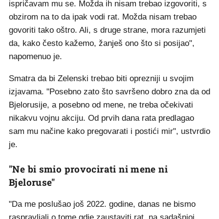
ispričavam mu se. Možda ih nisam trebao izgovoriti, s
obzirom na to da ipak vodi rat. Možda nisam trebao
govoriti tako oštro. Ali, s druge strane, mora razumjeti
da, kako često kažemo, žanješ ono što si posijao",
napomenuo je.
Smatra da bi Zelenski trebao biti oprezniji u svojim
izjavama. "Posebno zato što savršeno dobro zna da od
Bjelorusije, a posebno od mene, ne treba očekivati
nikakvu vojnu akciju. Od prvih dana rata predlagao
sam mu načine kako pregovarati i postići mir", ustvrdio
je.
"Ne bi smio provocirati ni mene ni
Bjeloruse"
"Da me poslušao još 2022. godine, danas ne bismo
raspravljali o tome gdje zaustaviti rat, na sadašnjoj