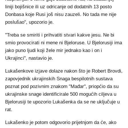
liniji bojišnice ili uz odricanje od dodatnih 13 posto
Donbasa koje Rusi još nisu zauzeli. No tada me nije
poslušao", upozorio je.
"Treba se smiriti i prihvatiti stvari kakve jesu. Ne bi
smio provocirati ni mene ni Bjeloruse. U Bjelorusiji ima
jako puno ljudi koji žele mir jednako kao i on i
Ukrajinci", nastavio je.
Lukašenkove izjave dolaze nakon što je Robert Brovdi,
zapovjednik ukrajinskih Snaga bespilotnih sustava
poznat pod pozivnim znakom "Mađar", priopćio da su
ukrajinske snage identificirale 500 mogućih ciljeva u
Bjelorusiji te upozorio Lukašenka da se ne uključuje u
rat.
Lukašenko je potom odgovorio prijetnjom da će, ako