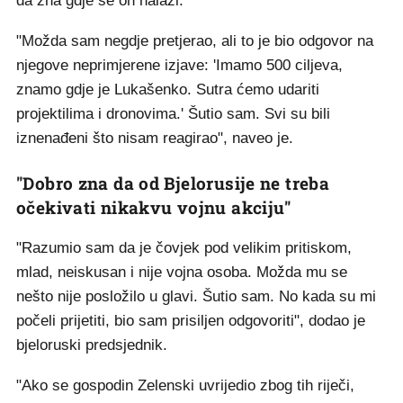
da zna gdje se on nalazi.
"Možda sam negdje pretjerao, ali to je bio odgovor na
njegove neprimjerene izjave: 'Imamo 500 ciljeva,
znamo gdje je Lukašenko. Sutra ćemo udariti
projektilima i dronovima.' Šutio sam. Svi su bili
iznenađeni što nisam reagirao", naveo je.
"Dobro zna da od Bjelorusije ne treba
očekivati nikakvu vojnu akciju"
"Razumio sam da je čovjek pod velikim pritiskom,
mlad, neiskusan i nije vojna osoba. Možda mu se
nešto nije posložilo u glavi. Šutio sam. No kada su mi
počeli prijetiti, bio sam prisiljen odgovoriti", dodao je
bjeloruski predsjednik.
"Ako se gospodin Zelenski uvrijedio zbog tih riječi,