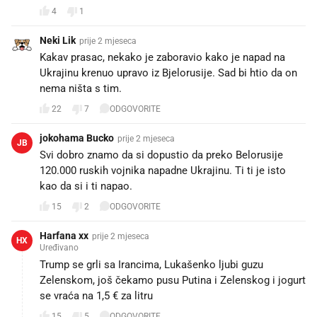
4
1
Neki Lik
prije 2 mjeseca
Kakav prasac, nekako je zaboravio kako je napad na
Ukrajinu krenuo upravo iz Bjelorusije. Sad bi htio da on
nema ništa s tim.
22
7
ODGOVORITE
jokohama Bucko
prije 2 mjeseca
JB
Svi dobro znamo da si dopustio da preko Belorusije
120.000 ruskih vojnika napadne Ukrajinu. Ti ti je isto
kao da si i ti napao.
15
2
ODGOVORITE
Harfana xx
prije 2 mjeseca
HX
Uređivano
Trump se grli sa Irancima, Lukašenko ljubi guzu
Zelenskom, još čekamo pusu Putina i Zelenskog i jogurt
se vraća na 1,5 € za litru
15
5
ODGOVORITE