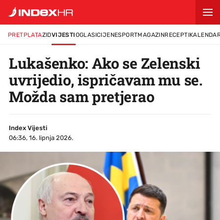
PRETPLATA
ZID
VIJESTI
OGLASI
CIJENE
SPORT
MAGAZIN
RECEPTI
KALENDA
Lukašenko: Ako se Zelenski
uvrijedio, ispričavam mu se.
Možda sam pretjerao
Index Vijesti
06:36, 16. lipnja 2026.