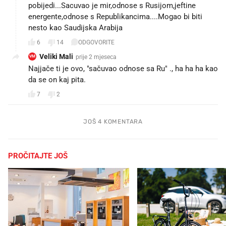
pobijedi...Sacuvao je mir,odnose s Rusijom,jeftine
energente,odnose s Republikancima....Mogao bi biti
nesto kao Saudijska Arabija
6
14
ODGOVORITE
Veliki Mali
prije 2 mjeseca
VM
Najjače ti je ovo, "sačuvao odnose sa Ru" ., ha ha ha kao
da se on kaj pita.
7
2
JOŠ 4 KOMENTARA
PROČITAJTE JOŠ