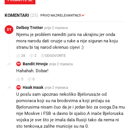
KOMENTARI
(25)
Delboy Trotter
prije 2 mjeseca
DT
Njemu je problem narediti juris na ukrajinu jer onda
mora narodu dati oruzje u ruke a nije siguran na koju
stranu bi taj narod okrenuo cijevi :)
28
2
ODGOVORITE
Bandit Hrvoje
prije 2 mjeseca
BH
Hahahah. Dobar!
5
0
Haak maak
prije 2 mjeseca
HM
U poslu sam upoznao nekoliko Bjelorusa,te od
pomoraca koji su na brodovima a koji pričaju sa
Bjelorusima nisam čuo da je i jedan bio za ovoga.Da mu
nije Moskve i FSB -a davno bi sjašio.A inače Bjeloruska
vojska je sve što je imala dala Rusiji tako da nema ni
sto tenkova,a zalihe municije su na 0.