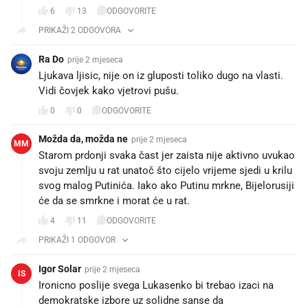
6
13
ODGOVORITE
PRIKAŽI 2 ODGOVORA
Ra Do
prije 2 mjeseca
Ljukava ljisic, nije on iz gluposti toliko dugo na vlasti.
Vidi čovjek kako vjetrovi pušu.
0
0
ODGOVORITE
Možda da, možda ne
prije 2 mjeseca
MM
Starom prdonji svaka čast jer zaista nije aktivno uvukao
svoju zemlju u rat unatoč što cijelo vrijeme sjedi u krilu
svog malog Putinića. Iako ako Putinu mrkne, Bijelorusiji
će da se smrkne i morat će u rat.
4
11
ODGOVORITE
PRIKAŽI 1 ODGOVOR
Igor Solar
prije 2 mjeseca
IS
Ironicno poslije svega Lukasenko bi trebao izaci na
demokratske izbore uz solidne sanse da