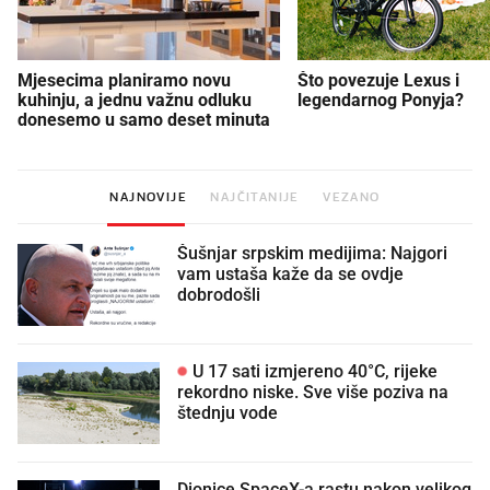
Mjesecima planiramo novu
Što povezuje Lexus i
kuhinju, a jednu važnu odluku
legendarnog Ponyja?
donesemo u samo deset minuta
NAJNOVIJE
NAJČITANIJE
VEZANO
Šušnjar srpskim medijima: Najgori
vam ustaša kaže da se ovdje
dobrodošli
U 17 sati izmjereno 40°C, rijeke
rekordno niske. Sve više poziva na
štednju vode
Dionice SpaceX-a rastu nakon velikog