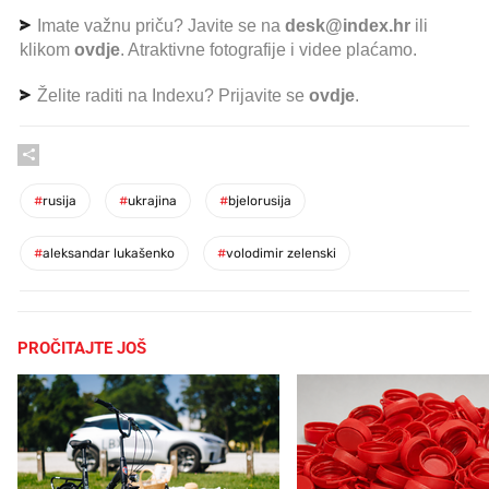
Imate važnu priču? Javite se na
desk@index.hr
ili
klikom
ovdje
. Atraktivne fotografije i videe plaćamo.
Želite raditi na Indexu? Prijavite se
ovdje
.
#
rusija
#
ukrajina
#
bjelorusija
#
aleksandar lukašenko
#
volodimir zelenski
PROČITAJTE JOŠ