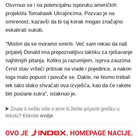
Osvrnuo se i na potencijalnu isporuku američkih
projektila Tomahawk Ukrajincima. Pozvao je na
smirenost, kazavši da bi taj korak mogao značajno
eskalirati sukob.
"Mislim da se moramo smiriti. Već sam rekao da naš
prijatelj Donald ima prepoznatljivu taktiku za rješavanje
najhitnijih pitanja. Koliko ja razumijem, isprva zauzima
čvrst stav vršeći pritisak na vlade i pojedince, a nakon
toga malo popusti i povuče se. Dakle, ne bismo trebali
tek tako olako shvaćati ova izvješća, kao da će rakete
biti poslane sutra", istaknuo je.
Znate li nešto više o temi ili želite prijaviti grešku u
tekstu? Kliknite
ovdje
.