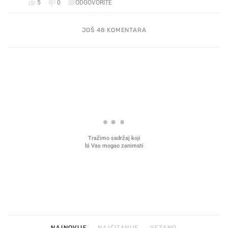
5
0
ODGOVORITE
JOŠ 48 KOMENTARA
PROČITAJTE JOŠ
Što povezuje Lexus i
Kako su im čepovi boca d
legendarnog Ponyja?
nagradu od 10.000 eura
vjerovali"
NAJNOVIJE
NAJČITANIJE
VEZANO