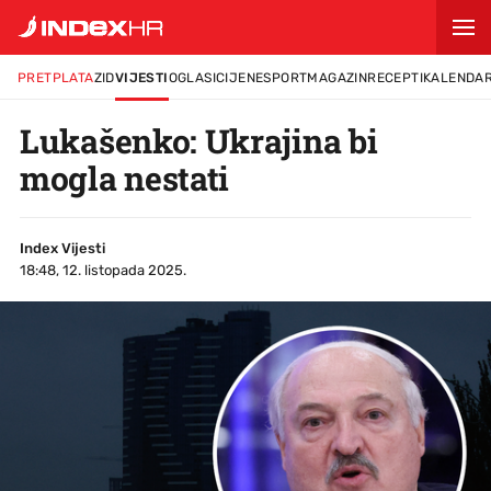
PRETPLATA
ZID
VIJESTI
OGLASI
CIJENE
SPORT
MAGAZIN
RECEPTI
KALENDA
Lukašenko: Ukrajina bi
mogla nestati
Index Vijesti
18:48, 12. listopada 2025.