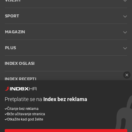
SPORT
MAGAZIN
PLUS
INDEX OGLASI
INDEX RECEPTI
INFO
Pretplatite se na
Index bez reklama
Čitanje bez reklama
Oglašavanje
Zaposli se na Indexu
Kontakt
Impressum
Uvjeti
Brže učitavanje stranica
korištenja
Postavke kolačića
Otkažite kad god želite