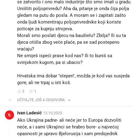
se zatvorilo i ono malo industrije što smo imali u gradu.
Uništiti poljoprivredu? Aha da, pitanje je onda čija polja
gledam na putu do posla. A moram se i zapitati zašto
onda ljudi komentiraju poljoprivrednike koji koriste
poticaje za kupnju strojeva.
Morali smo poslati djecu na bauštelu? Zbilja? Ili su ta
djeca otišla zbog veće plaće, pa se sad postepeno
vraćaju?
Ne smiješ ispeći prase kod nas? Ili to buniš sa
svinjskom kugom, pa si ubacio?
Hrvatska ima dobar "stepen", možda je kod vas susjeda
gore, ali ne trpaj u isti koš.
2
1
UČITAJTE JOŠ 4 ODGOVORA
Ivan Ladesić
12.10.2025.
IL
Ako Ukrajina padne- ali neće jer to Europa dozvoliti
neće, a i sami Ukrajinci se hrabro bore- u najvećoj
opasnosti je upravo Bjelorusija i sam predsjednik