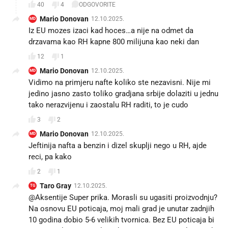
40
4
ODGOVORITE
Mario Donovan
12.10.2025.
MD
Iz EU mozes izaci kad hoces…a nije na odmet da
drzavama kao RH kapne 800 milijuna kao neki dan
12
1
Mario Donovan
12.10.2025.
MD
Vidimo na primjeru nafte koliko ste nezavisni. Nije mi
jedino jasno zasto toliko gradjana srbije dolaziti u jednu
tako nerazvijenu i zaostalu RH raditi, to je cudo
3
2
Mario Donovan
12.10.2025.
MD
Jeftinija nafta a benzin i dizel skuplji nego u RH, ajde
reci, pa kako
2
1
Taro Gray
12.10.2025.
TG
@Aksentije Super prika. Morasli su ugasiti proizvodnju?
Na osnovu EU poticaja, moj mali grad je unutar zadnjih
10 godina dobio 5-6 velikih tvornica. Bez EU poticaja bi