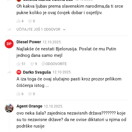
Oh kakva ljubav prema slavenskim narodima,da ti srce
pukne koliko je ovaj čovjek dobar i osjetljiv.
4
0
UČITAJTE JOŠ 1 ODGOVOR
Diesel Power
12.10.2025.
DP
Najlakše će nestati Bjelorusija. Poslat će mu Putin
jednog dana samo mejl
51
9
ODGOVORITE
Darko Svaguša
12.10.2025.
DS
A iza toga će ovaj slučajno pasti kroz prozor prilikom
čišćenja istog ...
6
0
Agent Orange
12.10.2025.
ovo neka šala? zajednica nezavisnih država??????? koje
su to nezavisne države? da ne ovise diktatori u njima od
podrške rusije