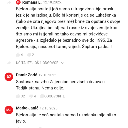
Romana L.
12.10.2025.
RL
Bjelorusija postoji još samo u tragovima, bjeloruski
jezik je na izdisaju. Bilo bi korisnije da se Lukašenka
(tako se čita njegovo prezime) brine za opstanak svoje
zemlje. Ukrajina će istjerati russe iz svoje zemlje kao
što smo mi istjerali ne tako davno miloševićeve
agresore - a izgledalo je beznadno sve do 1995. Za
Bjelorusiju, nasuprot tome, vrijedi: Šaptom pade...!
4
2
UČITAJTE JOŠ 1 ODGOVOR
Damir Zorić
12.10.2025.
DZ
Sastanak na vrhu Zajednice neovisnih drzava u
Tadjikistanu. Nema dalje.
32
4
ODGOVORITE
Marko Janić
12.10.2025.
MJ
Bjelorusija je već nestala samo Lukašenku nije nitko
javio.