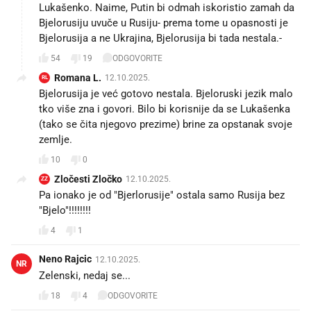
Lukašenko. Naime, Putin bi odmah iskoristio zamah da
Bjelorusiju uvuče u Rusiju- prema tome u opasnosti je
Bjelorusija a ne Ukrajina, Bjelorusija bi tada nestala.-
54
19
ODGOVORITE
Romana L.
12.10.2025.
RL
Bjelorusija je već gotovo nestala. Bjeloruski jezik malo
tko više zna i govori. Bilo bi korisnije da se Lukašenka
(tako se čita njegovo prezime) brine za opstanak svoje
zemlje.
10
0
Zločesti Zločko
12.10.2025.
ZZ
Pa ionako je od "Bjerlorusije" ostala samo Rusija bez
"Bjelo"!!!!!!!!
4
1
Neno Rajcic
12.10.2025.
NR
Zelenski, nedaj se...
18
4
ODGOVORITE