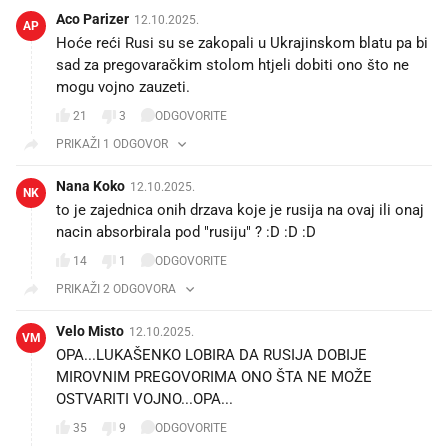
Aco Parizer
12.10.2025.
AP
Hoće reći Rusi su se zakopali u Ukrajinskom blatu pa bi
sad za pregovaračkim stolom htjeli dobiti ono što ne
mogu vojno zauzeti.
21
3
ODGOVORITE
PRIKAŽI 1 ODGOVOR
Nana Koko
12.10.2025.
NK
to je zajednica onih drzava koje je rusija na ovaj ili onaj
nacin absorbirala pod "rusiju" ? :D :D :D
14
1
ODGOVORITE
PRIKAŽI 2 ODGOVORA
Velo Misto
12.10.2025.
VM
OPA...LUKAŠENKO LOBIRA DA RUSIJA DOBIJE
MIROVNIM PREGOVORIMA ONO ŠTA NE MOŽE
OSTVARITI VOJNO...OPA...
35
9
ODGOVORITE