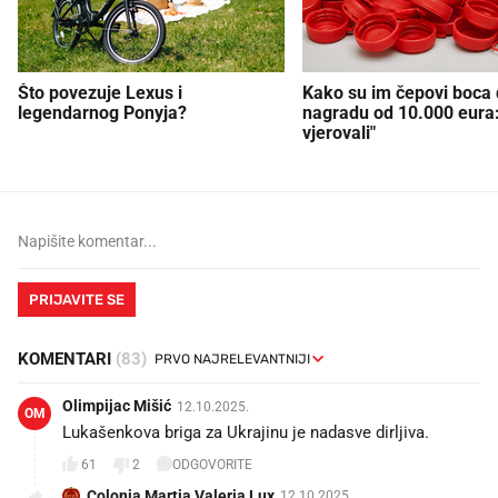
Što povezuje Lexus i
Kako su im čepovi boca d
legendarnog Ponyja?
nagradu od 10.000 eura
vjerovali"
PRIJAVITE SE
KOMENTARI
(83)
Olimpijac Mišić
12.10.2025.
OM
Lukašenkova briga za Ukrajinu je nadasve dirljiva. 🙄
61
2
ODGOVORITE
Colonia Martia Valeria Lux
12.10.2025.