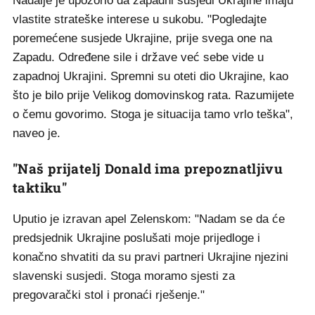
Nadalje je upozorio da zapadni susjedi Ukrajine imaju
vlastite strateške interese u sukobu. "Pogledajte
poremećene susjede Ukrajine, prije svega one na
Zapadu. Određene sile i države već sebe vide u
zapadnoj Ukrajini. Spremni su oteti dio Ukrajine, kao
što je bilo prije Velikog domovinskog rata. Razumijete
o čemu govorimo. Stoga je situacija tamo vrlo teška",
naveo je.
"Naš prijatelj Donald ima prepoznatljivu
taktiku"
Uputio je izravan apel Zelenskom: "Nadam se da će
predsjednik Ukrajine poslušati moje prijedloge i
konačno shvatiti da su pravi partneri Ukrajine njezini
slavenski susjedi. Stoga moramo sjesti za
pregovarački stol i pronaći rješenje."