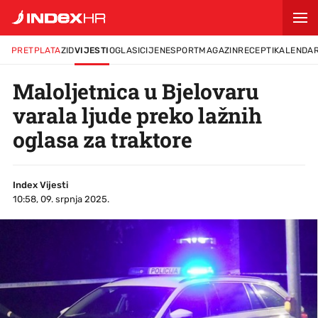
PRETPLATA
ZID
VIJESTI
OGLASI
CIJENE
SPORT
MAGAZIN
RECEPTI
KALENDA
Maloljetnica u Bjelovaru
varala ljude preko lažnih
oglasa za traktore
Index Vijesti
10:58, 09. srpnja 2025.