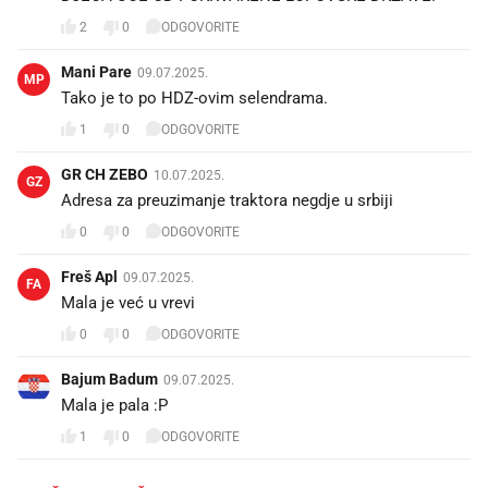
2
0
ODGOVORITE
Mani Pare
09.07.2025.
MP
Tako je to po HDZ-ovim selendrama.
1
0
ODGOVORITE
GR CH ZEBO
10.07.2025.
GZ
Adresa za preuzimanje traktora negdje u srbiji
0
0
ODGOVORITE
Freš Apl
09.07.2025.
FA
Mala je već u vrevi
0
0
ODGOVORITE
Bajum Badum
09.07.2025.
Mala je pala :P
1
0
ODGOVORITE