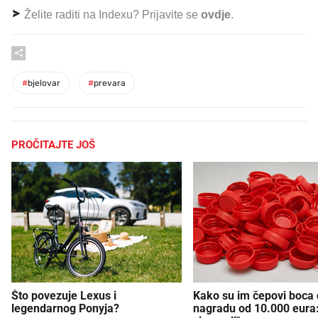
Želite raditi na Indexu? Prijavite se
ovdje
.
#
bjelovar
#
prevara
PROČITAJTE JOŠ
Što povezuje Lexus i
Kako su im čepovi boca d
legendarnog Ponyja?
nagradu od 10.000 eura