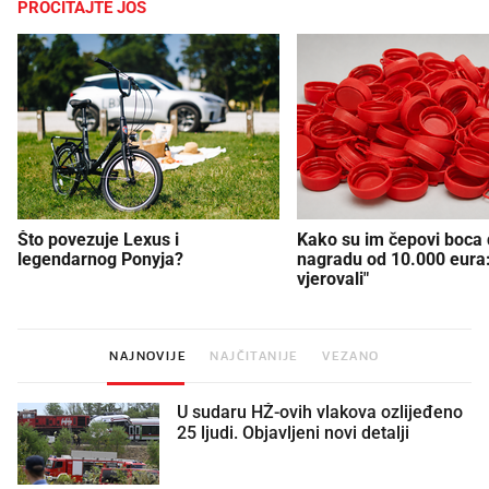
PROČITAJTE JOŠ
Što povezuje Lexus i
Kako su im čepovi boca d
legendarnog Ponyja?
nagradu od 10.000 eura
vjerovali"
NAJNOVIJE
NAJČITANIJE
VEZANO
U sudaru HŽ-ovih vlakova ozlijeđeno
25 ljudi. Objavljeni novi detalji