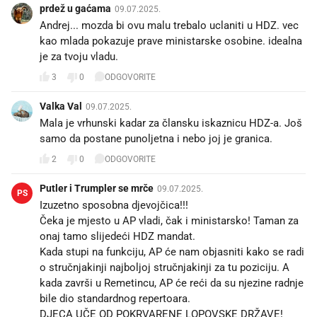
prdež u gaćama
09.07.2025.
Andrej... mozda bi ovu malu trebalo uclaniti u HDZ. vec
kao mlada pokazuje prave ministarske osobine. idealna
je za tvoju vladu.
3
0
ODGOVORITE
Valka Val
09.07.2025.
Mala je vrhunski kadar za člansku iskaznicu HDZ-a. Još
samo da postane punoljetna i nebo joj je granica.
2
0
ODGOVORITE
Putler i Trumpler se mrče
09.07.2025.
PS
Izuzetno sposobna djevojčica!!!
Čeka je mjesto u AP vladi, čak i ministarsko! Taman za
onaj tamo slijedeći HDZ mandat.
Kada stupi na funkciju, AP će nam objasniti kako se radi
o stručnjakinji najboljoj stručnjakinji za tu poziciju. A
kada završi u Remetincu, AP će reći da su njezine radnje
bile dio standardnog repertoara.
DJECA UČE OD POKRVARENE LOPOVSKE DRŽAVE!