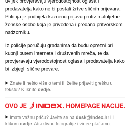
uvijek provjeravaju vjerodostojnost oglasa i
prodavatelja kako ne bi postali žrtve sličnih prijevara.
Policija je podnijela kaznenu prijavu protiv maloljetne
ženske osobe koja je privedena i predana pritvorskom
nadzorniku.
Iz policije poručuju građanima da budu oprezni pri
kupnji putem interneta i društvenih mreža, te da
provjeravaju vjerodostojnost oglasa i prodavatelja kako
bi izbjegli slične prevare.
Znate li nešto više o temi ili želite prijaviti grešku u
tekstu? Kliknite
ovdje
.
Imate važnu priču? Javite se na
desk@index.hr
ili
klikom
ovdje
. Atraktivne fotografije i videe plaćamo.