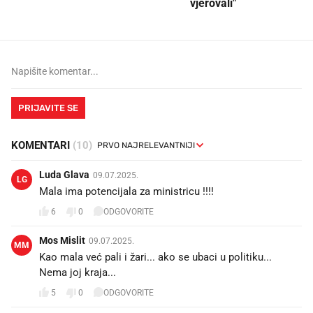
vjerovali"
PRIJAVITE SE
KOMENTARI
(10)
Luda Glava
09.07.2025.
LG
Mala ima potencijala za ministricu !!!!
6
0
ODGOVORITE
Mos Mislit
09.07.2025.
MM
Kao mala već pali i žari... ako se ubaci u politiku...
Nema joj kraja...
5
0
ODGOVORITE