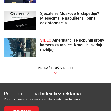
Sjećate se Muskove Grokipedije?
Mjesecima je napuštena i puna
dezinformacija
VIDEO
Amerikanci se pobunili protiv
kamera za tablice. Kradu ih, skidaju i
razbijaju
PRIKAŽI JOŠ VIJESTI
Pretplatite se na
Index bez reklama
Podržite neovisno novinarstvo i čitajte Index bez bannera.
Pretplatite se