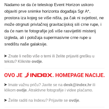
Nadamo se da će teleskop Event Horizon uskoro
objaviti prve snimke horizonta događaja Sgr A*,
prostora iza kojeg se više ništa, pa čak ni svjetlost, ne
može otrgnuti privlačnoj gravitacijskoj sili crne rupe, i
da će nam te fotografije još više rasvijetliti misterij
izgleda, ali i položaja supermasivne crne rupe u
središtu naše galaksije.
Znate li nešto više o temi ili želite prijaviti grešku u
tekstu? Kliknite
ovdje
.
Imate važnu priču? Javite se na
desk@index.hr
ili
klikom
ovdje
. Atraktivne fotografije i videe plaćamo.
Želite raditi na Indexu? Prijavite se
ovdje
.