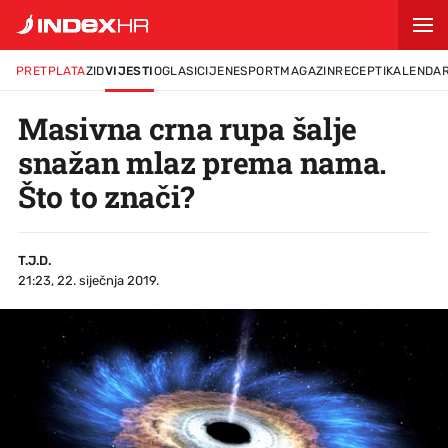
PRETPLATA
ZID
VIJESTI
OGLASI
CIJENE
SPORT
MAGAZIN
RECEPTI
KALENDA
Masivna crna rupa šalje
snažan mlaz prema nama.
Što to znači?
T.J.D.
21:23, 22. siječnja 2019.