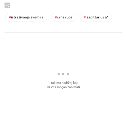
#
istraživanje svemira
#
crna rupa
#
sagittarius a*
PROČITAJTE JOŠ
Mjesecima planiramo novu
Što povezuje Lexus i
kuhinju, a jednu važnu odluku
legendarnog Ponyja?
donesemo u samo deset minuta