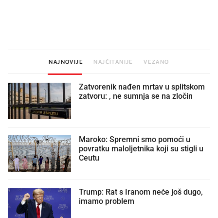
Mjesecima planiramo novu
Što povezuje Lexus i
kuhinju, a jednu važnu odluku
legendarnog Ponyja?
donesemo u samo deset minuta
NAJNOVIJE
NAJČITANIJE
VEZANO
Zatvorenik nađen mrtav u splitskom
zatvoru: , ne sumnja se na zločin
Maroko: Spremni smo pomoći u
povratku maloljetnika koji su stigli u
Ceutu
Trump: Rat s Iranom neće još dugo,
imamo problem