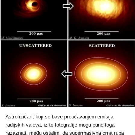
Astrofizičari, koji se bave proučavanjem emisija
radijskih valova, iz te fotografije mogu puno toga
razaznati, među ostalim, da supermasivna crna rupa