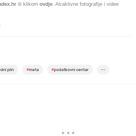
dex.hr
ili klikom
ovdje
. Atraktivne fotografije i videe
.
odni plin
#
meta
#
podatkovni centar