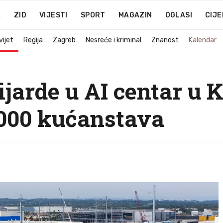
A
ZID
VIJESTI
SPORT
MAGAZIN
OGLASI
CIJE
vijet
Regija
Zagreb
Nesreće i kriminal
Znanost
Kalendar
jarde u AI centar u K
.000 kućanstava