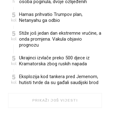
h
osoba poginula, dvoje ozlijeđenih
5
Hamas prihvatio Trumpov plan,
kol
Netanyahu ga odbio
5
Stiže još jedan dan ekstremne vrućine, a
kol
onda promjena. Vakula objavio
prognozu
5
Ukrajinci izvlače preko 500 djece iz
kol
Kramatorska zbog ruskih napada
5
Eksplozija kod tankera pred Jemenom,
kol
hutisti tvrde da su gađali saudijski brod
PRIKAŽI JOŠ VIJESTI