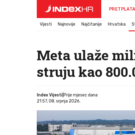
PRETPLAT
Vijesti
Najnovije
Najčitanije
Hrvatska
S
Meta ulaže mili
struju kao 800
Index Vijesti
|
Prije mjesec dana
21:57, 08. srpnja 2026.