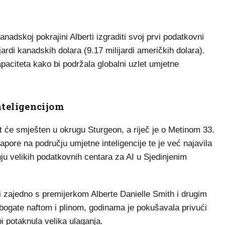
dskoj pokrajini Alberti izgraditi svoj prvi podatkovni
ijardi kanadskih dolara (9.17 milijardi američkih dolara).
paciteta kako bi podržala globalni uzlet umjetne
teligencijom
t će smješten u okrugu Sturgeon, a riječ je o Metinom 33.
pore na području umjetne inteligencije te je već najavila
dnju velikih podatkovnih centara za AI u Sjedinjenim
ori zajedno s premijerkom Alberte Danielle Smith i drugim
 bogate naftom i plinom, godinama je pokušavala privući
bi potaknula velika ulaganja.