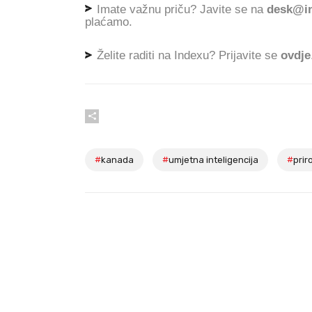
Imate važnu priču? Javite se na
desk@in
plaćamo.
Želite raditi na Indexu? Prijavite se
ovdje
#
kanada
#
umjetna inteligencija
#
prir