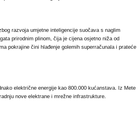
zbog razvoja umjetne inteligencije suočava s naglim
ata prirodnim plinom, čija je cijena osjetno niža od
ima pokrajine čini hlađenje golemih superračunala i prateće
jednako električne energije kao 800.000 kućanstava. Iz Mete
gradnju nove elektrane i mrežne infrastrukture.