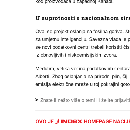
kod proizvođača u zapadnoj Kanadi.
U suprotnosti s nacionalnom str
Ovaj se projekt oslanja na fosilna goriva, 
za umjetnu inteligenciju. Savezna vlada je p
se novi podatkovni centri trebali koristiti
iz obnovljivih i niskoemisijskih izvora.
Međutim, velika većina podatkovnih centara 
Alberti. Zbog oslanjanja na prirodni plin, čij
emisija električne mreže u toj pokrajini go
Znate li nešto više o temi ili želite prijavi
OVO JE
.
HOMEPAGE NACIJE