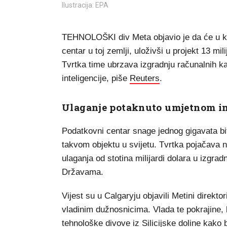
Ilustracija: EPA
TEHNOLOŠKI div Meta objavio je da će u kana
centar u toj zemlji, uloživši u projekt 13 mil
Tvrtka time ubrzava izgradnju računalnih ka
inteligencije, piše
Reuters
.
Ulaganje potaknuto umjetnom in
Podatkovni centar snage jednog gigavata bi
takvom objektu u svijetu. Tvrtka pojačava na
ulaganja od stotina milijardi dolara u izgra
Državama.
Vijest su u Calgaryju objavili Metini direkt
vladinim dužnosnicima. Vlada te pokrajine,
tehnološke divove iz Silicijske doline kako 