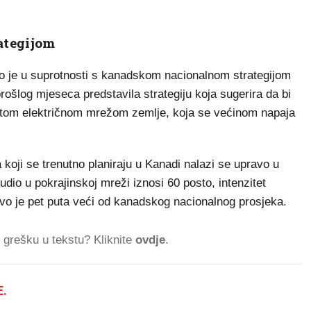
ategijom
što je u suprotnosti s kanadskom nacionalnom strategijom
rošlog mjeseca predstavila strategiju koja sugerira da bi
 čistom električnom mrežom zemlje, koja se većinom napaja
koji se trenutno planiraju u Kanadi nalazi se upravo u
i udio u pokrajinskoj mreži iznosi 60 posto, intenzitet
tovo je pet puta veći od kanadskog nacionalnog prosjeka.
ti grešku u tekstu? Kliknite
ovdje
.
.
102.844 ČITATELJA