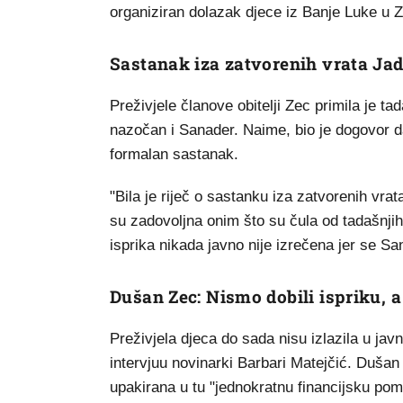
organiziran dolazak djece iz Banje Luke u 
Sastanak iza zatvorenih vrata Ja
Preživjele članove obitelji Zec primila je t
nazočan i Sanader. Naime, bio je dogovor d
formalan sastanak.
"Bila je riječ o sastanku iza zatvorenih vrat
su zadovoljna onim što su čula od tadašnjih 
isprika nikada javno nije izrečena jer se S
Dušan Zec: Nismo dobili ispriku, a 
Preživjela djeca do sada nisu izlazila u jav
intervjuu novinarki Barbari Matejčić. Dušan
upakirana u tu "jednokratnu financijsku pom