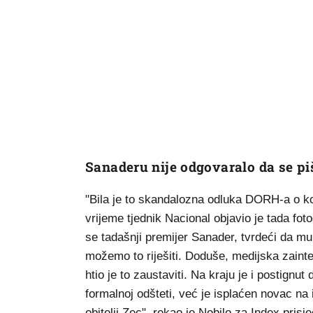
Sanaderu nije odgovaralo da se piš
"Bila je to skandalozna odluka DORH-a o koj
vrijeme tjednik Nacional objavio je tada foto
se tadašnji premijer Sanader, tvrdeći da mu 
možemo to riješiti. Doduše, medijska zainte
htio je to zaustaviti. Na kraju je i postignut 
formalnoj odšteti, već je isplaćen novac na 
obitelji Zec", rekao je Nobilo za Index pris