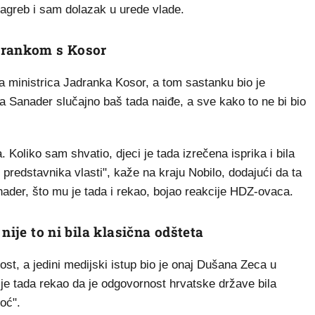
Zagreb i sam dolazak u urede vlade.
drankom s Kosor
ada ministrica Jadranka Kosor, a tom sastanku bio je
a Sanader slučajno baš tada naiđe, a sve kako to ne bi bio
a. Koliko sam shvatio, djeci je tada izrečena isprika i bila
predstavnika vlasti", kaže na kraju Nobilo, dodajući da ta
anader, što mu je tada i rekao, bojao reakcije HDZ-ovaca.
nije to ni bila klasična odšteta
nost, a jedini medijski istup bio je onaj Dušana Zeca u
 je tada rekao da je odgovornost hrvatske države bila
oć".