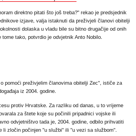
oram direktno pitati što još treba?" rekao je predsjednik
ikove izjave, valja istaknuti da preživjeli članovi obitelji
okolnosti dolaska u vladu bile su bitno drugačije od onih
je tome tako, potvrdio je odvjetnik Anto Nobilo.
eč o pomoći preživjelim članovima obitelji Zec", ističe za
događaja iz 2004. godine.
cesu protiv Hrvatske. Za razliku od danas, u to vrijeme
arala za štete koje su počinili pripadnici vojske ili
vno odvjetništvo tada je, 2004. godine, odbilo prihvatiti
 li zločin počinjen "u službi" ili "u vezi sa službom".