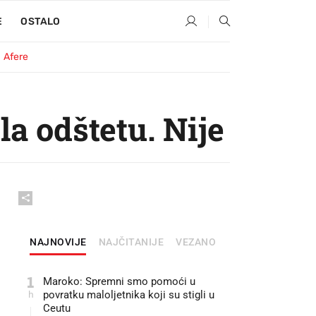
E
OSTALO
Afere
la odštetu. Nije
NAJNOVIJE
NAJČITANIJE
VEZANO
1
Maroko: Spremni smo pomoći u
h
povratku maloljetnika koji su stigli u
Ceutu