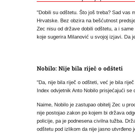
"Dobili su odštetu. Što još treba? Sad vas m
Hrvatske. Bez obzira na bešćutnost predsjedn
Zec nisu od države dobili odštetu, a i same 
koje sugerira Milanović u svojoj izjavi. Da 
Nobilo: Nije bila riječ o odšteti
"Da, nije bila riječ o odšteti, već je bila rij
Index odvjetnik Anto Nobilo prisjećajući se 
Naime, Nobilo je zastupao obitelj Zec u pro
nije postojao zakon po kojem bi država odgov
policije, pa je podnesena civilna tužba. Drža
odštetu pod izlikom da nije jasno utvrđeno je