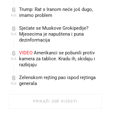
6
Trump: Rat s Iranom neće još dugo,
kol
imamo problem
6
Sjećate se Muskove Grokipedije?
kol
Mjesecima je napuštena i puna
dezinformacija
6
VIDEO
Amerikanci se pobunili protiv
kol
kamera za tablice. Kradu ih, skidaju i
razbijaju
6
Zelenskom rejting pao ispod rejtinga
kol
generala
PRIKAŽI JOŠ VIJESTI