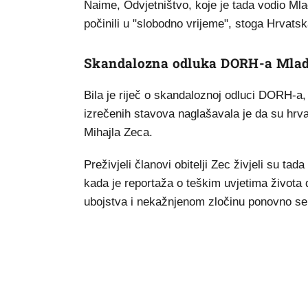
Naime, Odvjetništvo, koje je tada vodio Mlade
počinili u "slobodno vrijeme", stoga Hrvatska
Skandalozna odluka DORH-a Mlad
Bila je riječ o skandaloznoj odluci DORH-a,
izrečenih stavova naglašavala je da su hrvat
Mihajla Zeca.
Preživjeli članovi obitelji Zec živjeli su ta
kada je reportaža o teškim uvjetima života 
ubojstva i nekažnjenom zločinu ponovno se 