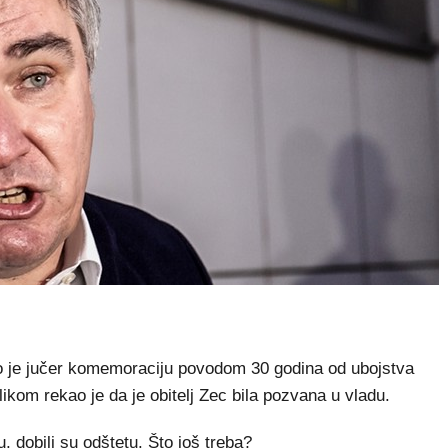
je jučer komemoraciju povodom 30 godina od ubojstva
likom rekao je da je obitelj Zec bila pozvana u vladu.
, dobili su odštetu. Što još treba?