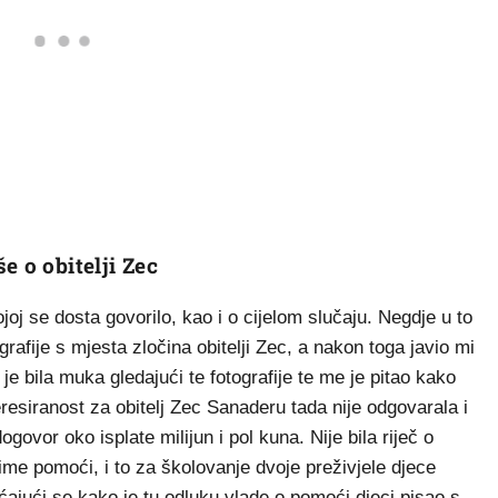
e o obitelji Zec
oj se dosta govorilo, kao i o cijelom slučaju. Negdje u to
grafije s mjesta zločina obitelji Zec, a nakon toga javio mi
je bila muka gledajući te fotografije te me je pitao kako
resiranost za obitelj Zec Sanaderu tada nije odgovarala i
dogovor oko isplate milijun i pol kuna. Nije bila riječ o
ime pomoći, i to za školovanje dvoje preživjele djece
jećajući se kako je tu odluku vlade o pomoći djeci pisao s