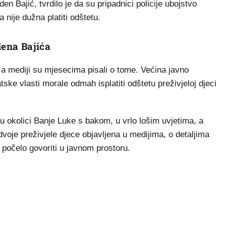
n Bajić, tvrdilo je da su pripadnici policije ubojstvo
 nije dužna platiti odštetu.
ena Bajića
 a mediji su mjesecima pisali o tome. Većina javno
ske vlasti morale odmah isplatiti odštetu preživjeloj djeci
da u okolici Banje Luke s bakom, u vrlo lošim uvjetima, a
dvoje preživjele djece objavljena u medijima, o detaljima
počelo govoriti u javnom prostoru.