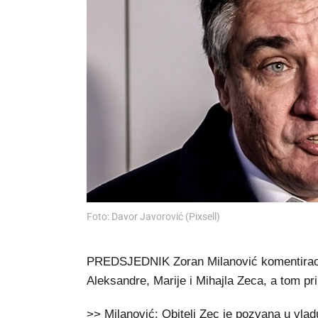
Foto: Davor Javorović (Pixsell)
PREDSJEDNIK Zoran Milanović komentirao 
Aleksandre, Marije i Mihajla Zeca, a tom pri
>> Milanović: Obitelj Zec je pozvana u vladu