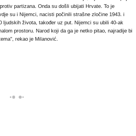
rotiv partizana. Onda su došli ubijati Hrvate. To je
je su i Nijemci, nacisti počinili strašne zločine 1943. i
0 ljudskih života, također uz put. Nijemci su ubili 40-ak
om prostoru. Narod koji da ga je netko pitao, najradije bi
 tema", rekao je Milanović.