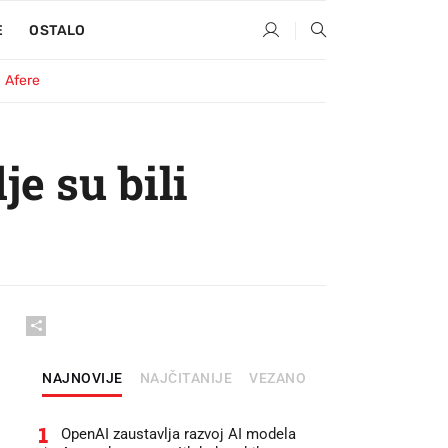
E
OSTALO
Afere
e su bili
NAJNOVIJE
NAJČITANIJE
VEZANO
1
OpenAI zaustavlja razvoj AI modela