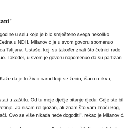
zani"
 godine u selu koje je bilo smješteno svega nekoliko
 Cetina u NDH. Milanović je u svom govoru spomenuo
a Talijana. Ustaše, koji su također znali što četnici rade
enuo. Također, u svom je govoru napomenuo da su partizani
. Kaže da je tu živio narod koji se ženio, išao u crkvu,
stati u zaštitu. Od tu moje dječje pitanje djedu: Gdje ste bili
etinje. Ja nisam religiozan, ali znam što vam znači Bog,
i. Ovo se više nikada neće dogoditi", rekao je Milanović.