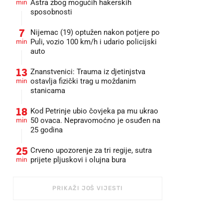
min
Astra zbog mogućih hakerskih
sposobnosti
7
Nijemac (19) optužen nakon potjere po
min
Puli, vozio 100 km/h i udario policijski
auto
13
Znanstvenici: Trauma iz djetinjstva
min
ostavlja fizički trag u moždanim
stanicama
18
Kod Petrinje ubio čovjeka pa mu ukrao
min
50 ovaca. Nepravomoćno je osuđen na
25 godina
25
Crveno upozorenje za tri regije, sutra
min
prijete pljuskovi i olujna bura
PRIKAŽI JOŠ VIJESTI