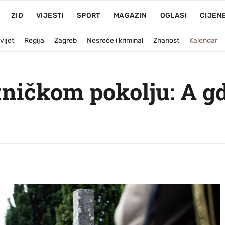
ZID
VIJESTI
SPORT
MAGAZIN
OGLASI
CIJEN
vijet
Regija
Zagreb
Nesreće i kriminal
Znanost
Kalendar
ničkom pokolju: A gdj