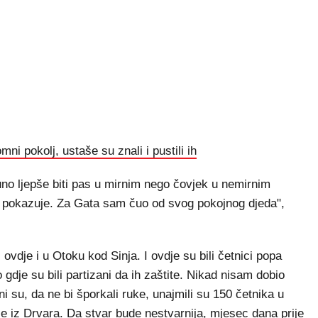
ni pokolj, ustaše su znali i pustili ih
uno ljepše biti pas u mirnim nego čovjek u nemirnim
 pokazuje. Za Gata sam čuo od svog pokojnog djeda",
ovdje i u Otoku kod Sinja. I ovdje su bili četnici popa
gdje su bili partizani da ih zaštite. Nikad nisam dobio
Oni su, da ne bi šporkali ruke, unajmili su 150 četnika u
 iz Drvara. Da stvar bude nestvarnija, mjesec dana prije