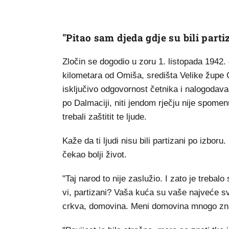
"Pitao sam djeda gdje su bili parti
Zločin se dogodio u zoru 1. listopada 1942.
kilometara od Omiša, središta Velike župe
isključivo odgovornost četnika i nalogodavac
po Dalmaciji, niti jendom rječju nije spom
trebali zaštitit te ljude.
Kaže da ti ljudi nisu bili partizani po izboru
čekao bolji život.
"Taj narod to nije zaslužio. I zato je trebalo 
vi, partizani? Vaša kuća su vaše najveće sv
crkva, domovina. Meni domovina mnogo znač