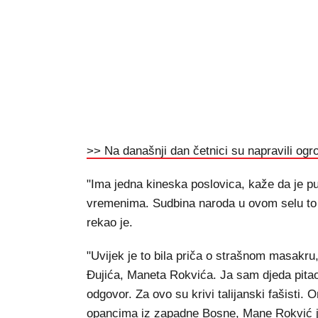
>> Na današnji dan četnici su napravili ogrom
"Ima jedna kineska poslovica, kaže da je p
vremenima. Sudbina naroda u ovom selu to
rekao je.
"Uvijek je to bila priča o strašnom masakru, 
Đujića, Maneta Rokvića. Ja sam djeda pitao 
odgovor. Za ovo su krivi talijanski fašisti. 
opancima iz zapadne Bosne, Mane Rokvić je