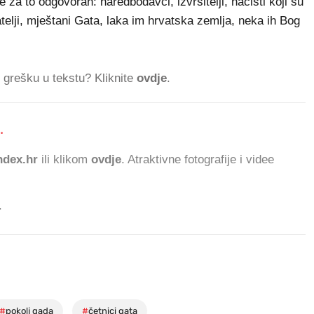
je za to odgovoran: naredbodavci, izvršitelji, nacisti koji su
ijatelji, mještani Gata, laka im hrvatska zemlja, neka ih Bog
ti grešku u tekstu? Kliknite
ovdje
.
.
8
dex.hr
ili klikom
ovdje
. Atraktivne fotografije i videe
.
#
pokolj gada
#
četnici gata