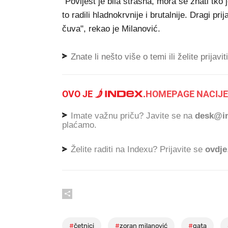
"Povijest je bila strašna, mora se znati tko 
to radili hladnokrvnije i brutalnije. Dragi pr
čuva", rekao je Milanović.
Znate li nešto više o temi ili želite prijavi
OVO JE
.
HOMEPAGE NACIJE
Imate važnu priču? Javite se na
desk@in
plaćamo.
Želite raditi na Indexu? Prijavite se
ovdje
#
četnici
#
zoran milanović
#
gata