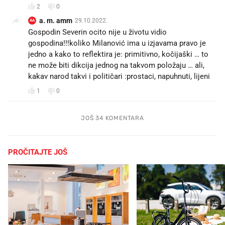
2
0
a. m. amm
29.10.2022.
AA
Gospodin Severin ocito nije u životu vidio
gospodina!!!koliko Milanović ima u izjavama pravo je
jedno a kako to reflektira je: primitivno, kočijaški … to
ne može biti dikcija jednog na takvom položaju … ali,
kakav narod takvi i političari :prostaci, napuhnuti, lijeni
1
0
JOŠ 34 KOMENTARA
PROČITAJTE JOŠ