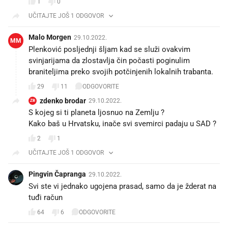
1
0
UČITAJTE JOŠ 1 ODGOVOR
Malo Morgen
29.10.2022.
MM
Plenković posljednji šljam kad se služi ovakvim
svinjarijama da zlostavlja čin počasti poginulim
braniteljima preko svojih potčinjenih lokalnih trabanta.
29
11
ODGOVORITE
zdenko brodar
29.10.2022.
ZB
S kojeg si ti planeta ljosnuo na Zemlju ?
Kako baš u Hrvatsku, inače svi svemirci padaju u SAD ?
2
1
UČITAJTE JOŠ 1 ODGOVOR
Pingvin Čapranga
29.10.2022.
Svi ste vi jednako ugojena prasad, samo da je žderat na
tuđi račun
64
6
ODGOVORITE