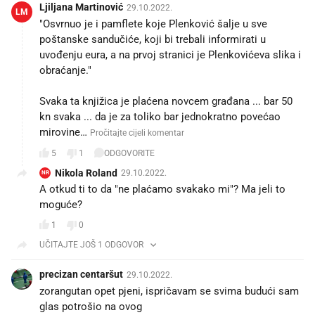
Ljiljana Martinović
29.10.2022.
LM
"Osvrnuo je i pamflete koje Plenković šalje u sve
poštanske sandučiće, koji bi trebali informirati u
uvođenju eura, a na prvoj stranici je Plenkovićeva slika i
obraćanje."
Svaka ta knjižica je plaćena novcem građana ... bar 50
kn svaka ... da je za toliko bar jednokratno povećao
mirovine…
Pročitajte cijeli komentar
5
1
ODGOVORITE
Nikola Roland
29.10.2022.
NR
A otkud ti to da "ne plaćamo svakako mi"? Ma jeli to
moguće?
1
0
UČITAJTE JOŠ 1 ODGOVOR
precizan centaršut
29.10.2022.
zorangutan opet pjeni, ispričavam se svima budući sam
glas potrošio na ovog