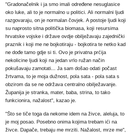
"Gradonačelnik i ja smo imali određene nesuglasice
oko luke, ali to je normalno u politici. Ali normalni ljudi
razgovaraju, on je normalan čovjek. A postoje ljudi koji
su naprosto sitna politička biomasa, koji resursima
hrvatske vojske i države ovdje obilježavaju zajednički
praznik i koji me ne bojkotiraju - bojkotira te netko kad
ne dođe tamo gdje si ti. Ovo je privatna prćija
nekolicine ljudi koji na jedan vrlo ružan način
pokušavaju zamotati... Ja sam došao odati počast
žrtvama, to je moja dužnost, pola sata - pola sata s
obzirom da se ne održava centralno obilježavanje.
Županija je stranka, mater, baba, strina, to tako
funkcionira, nažalost", kazao je.
"Što se tiče toga da nekome idem na živce, aleluja, to
je moj posao. Posebno onima kojima trebam ići na
živce. Dapače, trebaju me mrziti. Nažalost, mrze me",