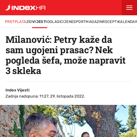
PRETPLATA
ZID
VIJESTI
OGLASI
CIJENE
SPORT
MAGAZIN
RECEPTI
KALENDA
Milanović: Petry kaže da
sam ugojeni prasac? Nek
pogleda šefa, može napravit
3 skleka
Index Vijesti
Zadnja nadopuna: 11:27, 29. listopada 2022.