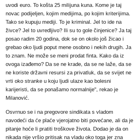
uvodi euro. To košta 25 milijuna kuna. Kome je taj
novac podijeljen, kojim medijima, po kojim kriterijima.
Tako se kupuju mediji. To je kriminal. Jel to ide na
živce? Jel to uvredljivo? Ili su to gole činjenice? Ja taj
posao radim 20 godina, dok se on okolo još žicao i
grebao oko ljudi poput mene osobno i nekih drugih. Ja
to znam. Ne može se meni prodat finta. Kako da iz
ovoga izađemo? Da se ne krade, da se ne laže, da se
ne koriste državni resursi za privatluk, da se svijet ne
vrti oko stranke u koju ljudi ulaze kao bolesni
karijeristi, da se ponašamo normalnije", rekao je
Milanović.
Osvrnuo se i na pregovore sindikata s vladom
navodeći da će plaće vjerojatno biti povećane, ali da je
pitanje hoće li pratiti troškove života. Dodao je da on
nikada nije vršio pritisak na vladu oko toga jer zna