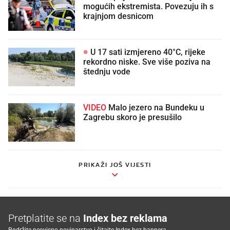
mogućih ekstremista. Povezuju ih s
krajnjom desnicom
U 17 sati izmjereno 40°C, rijeke
rekordno niske. Sve više poziva na
štednju vode
VIDEO
Malo jezero na Bundeku u
Zagrebu skoro je presušilo
PRIKAŽI JOŠ VIJESTI
Pretplatite se na
Index bez reklama
Podržite neovisno novinarstvo i čitajte Index bez bannera.