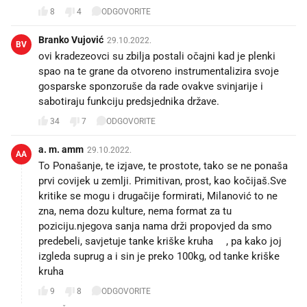
8
4
ODGOVORITE
Branko Vujović
29.10.2022.
BV
ovi kradezeovci su zbilja postali očajni kad je plenki
spao na te grane da otvoreno instrumentalizira svoje
gosparske sponzoruše da rade ovakve svinjarije i
sabotiraju funkciju predsjednika države.
34
7
ODGOVORITE
a. m. amm
29.10.2022.
AA
To Ponašanje, te izjave, te prostote, tako se ne ponaša
prvi covijek u zemlji. Primitivan, prost, kao kočijaš.Sve
kritike se mogu i drugačije formirati, Milanović to ne
zna, nema dozu kulture, nema format za tu
poziciju.njegova sanja nama drži propovjed da smo
predebeli, savjetuje tanke kriške kruha🙈, pa kako joj
izgleda suprug a i sin je preko 100kg, od tanke kriške
kruha🙈❓
9
8
ODGOVORITE