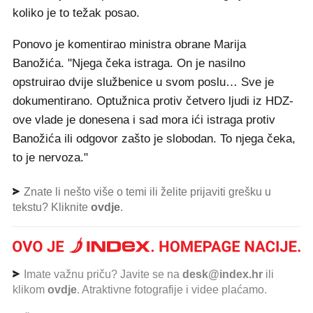
koliko je to težak posao.
Ponovo je komentirao ministra obrane Marija
Banožića. "Njega čeka istraga. On je nasilno
opstruirao dvije službenice u svom poslu… Sve je
dokumentirano. Optužnica protiv četvero ljudi iz HDZ-
ove vlade je donesena i sad mora ići istraga protiv
Banožića ili odgovor zašto je slobodan. To njega čeka,
to je nervoza."
Znate li nešto više o temi ili želite prijaviti grešku u
tekstu? Kliknite
ovdje
.
Imate važnu priču? Javite se na
desk@index.hr
ili
klikom
ovdje
. Atraktivne fotografije i videe plaćamo.