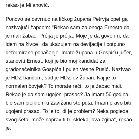
rekao je Milanović.
Ponovo se osvrnuo na ličkog župana Petryja opet ga
nazivajući žapcem: "Rekao sam za onoga Ernesta da
je mali žabac. Prćija je prćija. Moje je da govorim, da
idem na živce i da ukazujem na devijacije i potpuno
deformirano ponašanje. Imate župana u Gospiću jučer,
stanoviti Ernest, koji je bio moj kandidat za
gradonačelnika Gospića i pulen Vesne Pusić. Nazivao
je HDZ bandom, sad je HDZ-ov župan. Kaj je to
normalan čovjek? To morate reći, to je žabac mali.
Rekao je da sam ugojeni prasac? Ja imam 56 godina,
bio sam biciklom u Zavižanu sto puta. Imam pravo biti
ugojeni prasac. To je to, di je problem? Neka pogleda
svog šefa, može napraviti tri skleka, dva zgiba", rekao
je.