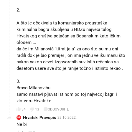
2.
A što je očekivala ta komunjarsko proustaška
kriminalna bagra skupljena u HDZu najveći talog
Hrvatskog društva pojačan sa Bosanskim katoličkim
ološem ...
da će im Milanović "titrat jaja" za ono što su mu oni
radili dok je bio premijer , on ima jednu veliku manu što
nakon nakon devet izgovorenih suvilslih rečenica sa
desetom usere sve što je ranije točno i istinito rekao .
3.
Bravo Milanoviću ...
samo nastavi pljuvat istinom po toj najvećoj bagri i
zlotvoru Hrvatske .
34
13
ODGOVORITE
Hrvatski Pravopis
29.10.2022.
HP
Ne bi