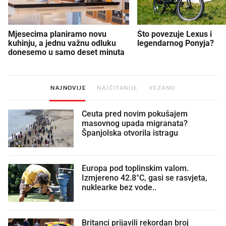
Mjesecima planiramo novu
Što povezuje Lexus i
kuhinju, a jednu važnu odluku
legendarnog Ponyja?
donesemo u samo deset minuta
NAJNOVIJE
NAJČITANIJE
VEZANO
Ceuta pred novim pokušajem
masovnog upada migranata?
Španjolska otvorila istragu
Europa pod toplinskim valom.
Izmjereno 42.8°C, gasi se rasvjeta,
nuklearke bez vode..
Britanci prijavili rekordan broj