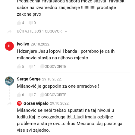
Predsjednik Hrvatskoga sabora može sazvati Hrvatski
sabor na izvanredno zasjedanje !!!!!!!!!!!! procitajte
zakone prvo
4
0
UČITAJTE JOŠ 1 ODGOVOR
ivo ivo
29.10.2022.
II
Hdzenjare Jesu lopovi I banda I potrebno je da ih
milanovic stavlja na njihovo mjesto.
5
1
ODGOVORITE
Serge Serge
29.10.2022.
Milanović je gospodin za one smradove !
6
7
ODGOVORITE
Goran Đipalo
29.10.2022.
GĐ
Milanovic se nebi trebao spustati na taj nivo,ni u
ludilu.Kaj je ovo,zadruga jbt..Ljudi imaju ozbiljne
probleme a sta je ovo..cirkus Medrano..daj pusite ga
vise svi zajedno.