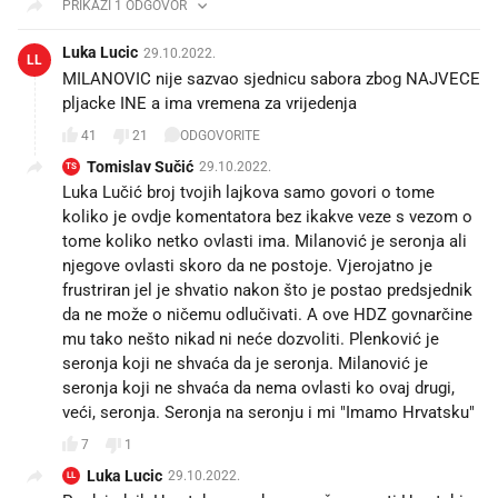
PRIKAŽI 1 ODGOVOR
Luka Lucic
29.10.2022.
LL
MILANOVIC nije sazvao sjednicu sabora zbog NAJVECE
pljacke INE a ima vremena za vrijedenja
41
21
ODGOVORITE
Tomislav Sučić
29.10.2022.
TS
Luka Lučić broj tvojih lajkova samo govori o tome
koliko je ovdje komentatora bez ikakve veze s vezom o
tome koliko netko ovlasti ima. Milanović je seronja ali
njegove ovlasti skoro da ne postoje. Vjerojatno je
frustriran jel je shvatio nakon što je postao predsjednik
da ne može o ničemu odlučivati. A ove HDZ govnarčine
mu tako nešto nikad ni neće dozvoliti. Plenković je
seronja koji ne shvaća da je seronja. Milanović je
seronja koji ne shvaća da nema ovlasti ko ovaj drugi,
veći, seronja. Seronja na seronju i mi "Imamo Hrvatsku"
7
1
Luka Lucic
29.10.2022.
LL