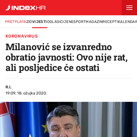
PRETPLATA
ZID
VIJESTI
OGLASI
CIJENE
SPORT
MAGAZIN
RECEPTI
KALENDA
KORONAVIRUS
Milanović se izvanredno
obratio javnosti: Ovo nije rat,
ali posljedice će ostati
R.I.
19:09, 18. ožujka 2020.