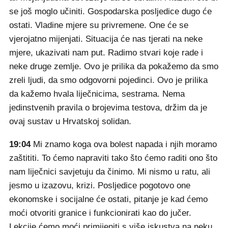
se još moglo učiniti. Gospodarska posljedice dugo će
ostati. Vladine mjere su privremene. One će se
vjerojatno mijenjati. Situacija će nas tjerati na neke
mjere, ukazivati nam put. Radimo stvari koje rade i
neke druge zemlje. Ovo je prilika da pokažemo da smo
zreli ljudi, da smo odgovorni pojedinci. Ovo je prilika
da kažemo hvala liječnicima, sestrama. Nema
jedinstvenih pravila o brojevima testova, držim da je
ovaj sustav u Hrvatskoj solidan.
19:04
Mi znamo koga ova bolest napada i njih moramo
zaštititi. To ćemo napraviti tako što ćemo raditi ono što
nam liječnici savjetuju da činimo. Mi nismo u ratu, ali
jesmo u izazovu, krizi. Posljedice pogotovo one
ekonomske i socijalne će ostati, pitanje je kad ćemo
moći otvoriti granice i funkcionirati kao do jučer.
Lekcije ćemo moći primijeniti s više iskustva na neku