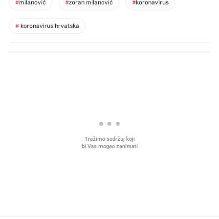
#
milanović
#
zoran milanović
#
koronavirus
#
koronavirus hrvatska
PROČITAJTE JOŠ
Što povezuje Lexus i
Kako su im čepovi boca d
legendarnog Ponyja?
nagradu od 10.000 eura
vjerovali"