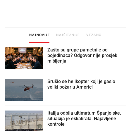
Što povezuje Lexus i
Kako su im čepovi boca d
legendarnog Ponyja?
nagradu od 10.000 eura
vjerovali"
NAJNOVIJE
NAJČITANIJE
VEZANO
Zašto su grupe pametnije od
pojedinaca? Odgovor nije prosjek
mišljenja
Srušio se helikopter koji je gasio
veliki požar u Americi
Italija odbila ultimatum Španjolske,
situacija je eskalirala. Najavljene
kontrole