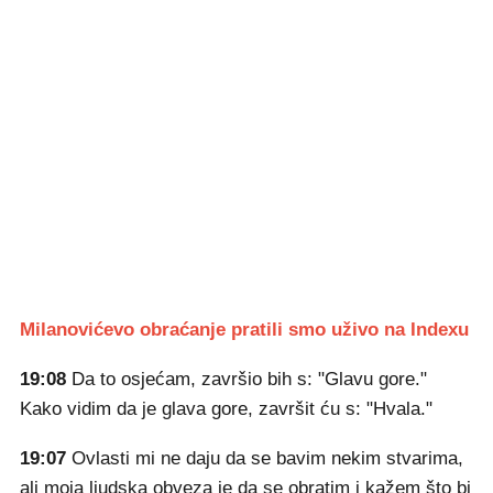
Milanovićevo obraćanje pratili smo uživo na Indexu
19:08
Da to osjećam, završio bih s: "Glavu gore."
Kako vidim da je glava gore, završit ću s: "Hvala."
19:07
Ovlasti mi ne daju da se bavim nekim stvarima,
ali moja ljudska obveza je da se obratim i kažem što bi