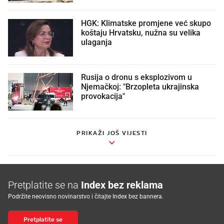
HGK: Klimatske promjene već skupo
koštaju Hrvatsku, nužna su velika
ulaganja
Rusija o dronu s eksplozivom u
Njemačkoj: "Brzopleta ukrajinska
provokacija"
PRIKAŽI JOŠ VIJESTI
Pretplatite se na
Index bez reklama
Podržite neovisno novinarstvo i čitajte Index bez bannera.
Pretplatite se