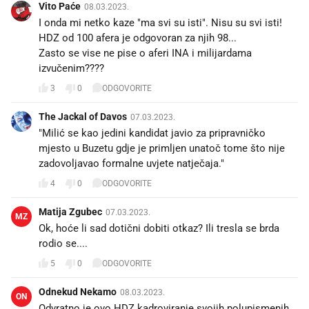
Vito Paće
08.03.2023.
I onda mi netko kaze "ma svi su isti". Nisu su svi isti!
HDZ od 100 afera je odgovoran za njih 98...
Zasto se vise ne pise o aferi INA i milijardama
izvučenim????
3
0
ODGOVORITE
The Jackal of Davos
07.03.2023.
"Milić se kao jedini kandidat javio za pripravničko
mjesto u Buzetu gdje je primljen unatoč tome što nije
zadovoljavao formalne uvjete natječaja."
4
0
ODGOVORITE
Matija Zgubec
07.03.2023.
MZ
Ok, hoće li sad dotični dobiti otkaz? Ili tresla se brda
rodio se....
5
0
ODGOVORITE
Odnekud Nekamo
08.03.2023.
ON
Odvratno je ovo HDZ kadroviranje svojih polupismenih