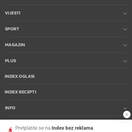
VIJESTI
SPORT
MAGAZIN
PLUS
INDEX OGLASI
INDEX RECEPTI
INFO
Oglašavanje
Zaposli se na Indexu
Kontakt
Impressum
Uvjeti
Pretplatite se na
Index bez reklama
korištenja
Postavke kolačića