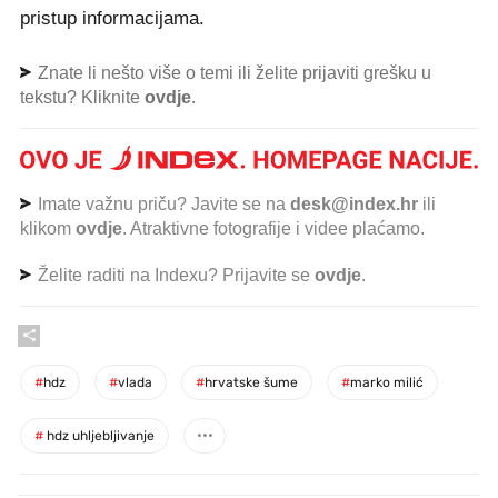
pristup informacijama.
Znate li nešto više o temi ili želite prijaviti grešku u
tekstu? Kliknite
ovdje
.
Imate važnu priču? Javite se na
desk@index.hr
ili
klikom
ovdje
. Atraktivne fotografije i videe plaćamo.
Želite raditi na Indexu? Prijavite se
ovdje
.
#
hdz
#
vlada
#
hrvatske šume
#
marko milić
#
hdz uhljebljivanje