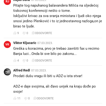
RJ
Pitajte tog napuhanog balavandera Milića na sljedećoj
tiskovnoj konferenciji nešto o tome.
Isključivi krivac za sva sranja ministara i ljudi oko njega
snosi jedino Plenković i to iz jednostavnog razloga,on je
birao te ljude.
9
0
ODGOVORITE
Viktor Kljucaric
07.03.2023.
VK
Greška u koracima, prvo je trebao završiti fax u recimo
Banja luci...Onda bi sve bilo po zakonu...
4
0
ODGOVORITE
Alfred Redl
07.03.2023.
Prodati dušu vragu ili biti u ADZ-u ista stvar!
ADZ-e daje svojima, ali đavo uvijek na kraju dođe po
svoje!
11
0
ODGOVORITE