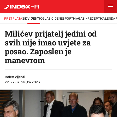
PRETPLATA
ZID
VIJESTI
OGLASI
CIJENE
SPORT
MAGAZIN
RECEPTI
KALENDA
Milićev prijatelj jedini od
svih nije imao uvjete za
posao. Zaposlen je
manevrom
Index Vijesti
22:33, 07. ožujka 2023.