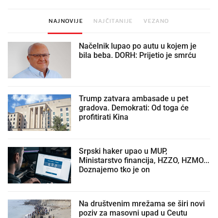
NAJNOVIJE
NAJČITANIJE
VEZANO
Načelnik lupao po autu u kojem je
bila beba. DORH: Prijetio je smrću
Trump zatvara ambasade u pet
gradova. Demokrati: Od toga će
profitirati Kina
Srpski haker upao u MUP,
Ministarstvo financija, HZZO, HZMO...
Doznajemo tko je on
Na društvenim mrežama se širi novi
poziv za masovni upad u Ceutu