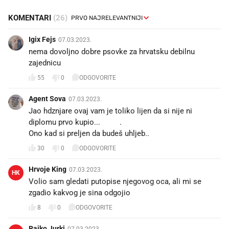
KOMENTARI
(26)
Igix Fejs
07.03.2023.
nema dovoljno dobre psovke za hrvatsku debilnu
zajednicu
55
0
ODGOVORITE
Agent Sova
07.03.2023.
Jao hdznjare ovaj vam je toliko lijen da si nije ni
diplomu prvo kupio...🤣🤣.
Ono kad si preljen da budeš uhljeb..🤣🤣
30
0
ODGOVORITE
Hrvoje King
07.03.2023.
HK
Volio sam gledati putopise njegovog oca, ali mi se
zgadio kakvog je sina odgojio
8
0
ODGOVORITE
Rajko Jurki
07.03.2023.