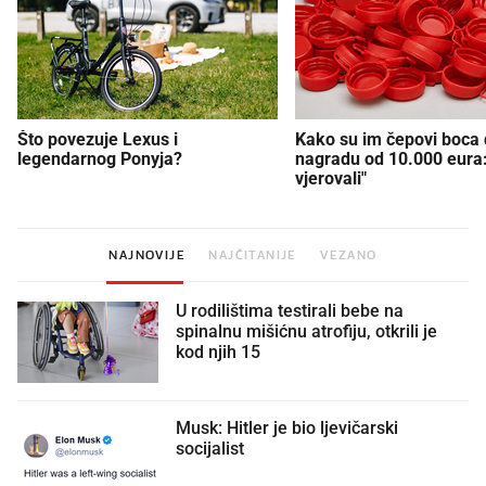
Što povezuje Lexus i
Kako su im čepovi boca d
legendarnog Ponyja?
nagradu od 10.000 eura
vjerovali"
NAJNOVIJE
NAJČITANIJE
VEZANO
U rodilištima testirali bebe na
spinalnu mišićnu atrofiju, otkrili je
kod njih 15
Musk: Hitler je bio ljevičarski
socijalist