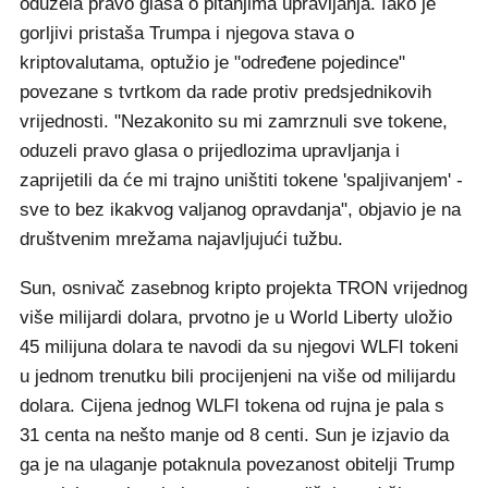
oduzela pravo glasa o pitanjima upravljanja. Iako je
gorljivi pristaša Trumpa i njegova stava o
kriptovalutama, optužio je "određene pojedince"
povezane s tvrtkom da rade protiv predsjednikovih
vrijednosti. "Nezakonito su mi zamrznuli sve tokene,
oduzeli pravo glasa o prijedlozima upravljanja i
zaprijetili da će mi trajno uništiti tokene 'spaljivanjem' -
sve to bez ikakvog valjanog opravdanja", objavio je na
društvenim mrežama najavljujući tužbu.
Sun, osnivač zasebnog kripto projekta TRON vrijednog
više milijardi dolara, prvotno je u World Liberty uložio
45 milijuna dolara te navodi da su njegovi WLFI tokeni
u jednom trenutku bili procijenjeni na više od milijardu
dolara. Cijena jednog WLFI tokena od rujna je pala s
31 centa na nešto manje od 8 centi. Sun je izjavio da
ga je na ulaganje potaknula povezanost obitelji Trump