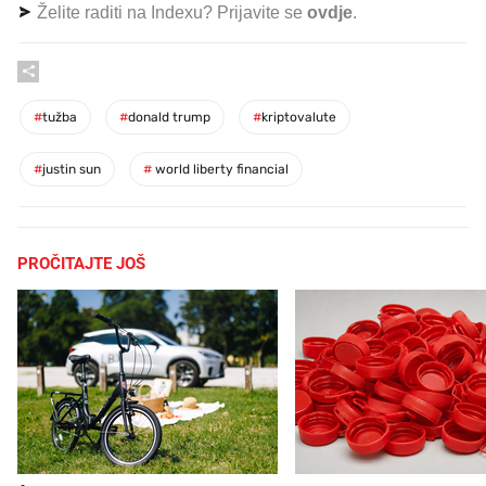
Želite raditi na Indexu? Prijavite se
ovdje
.
#
tužba
#
donald trump
#
kriptovalute
#
justin sun
#
world liberty financial
PROČITAJTE JOŠ