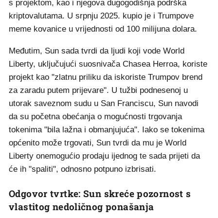
s projektom, kao i njegova dugogodišnja podrška
kriptovalutama. U srpnju 2025. kupio je i Trumpove
meme kovanice u vrijednosti od 100 milijuna dolara.
Međutim, Sun sada tvrdi da ljudi koji vode World
Liberty, uključujući suosnivača Chasea Herroa, koriste
projekt kao "zlatnu priliku da iskoriste Trumpov brend
za zaradu putem prijevare". U tužbi podnesenoj u
utorak saveznom sudu u San Franciscu, Sun navodi
da su početna obećanja o mogućnosti trgovanja
tokenima "bila lažna i obmanjujuća". Iako se tokenima
općenito može trgovati, Sun tvrdi da mu je World
Liberty onemogućio prodaju ijednog te sada prijeti da
će ih "spaliti", odnosno potpuno izbrisati.
Odgovor tvrtke: Sun skreće pozornost s
vlastitog nedoličnog ponašanja