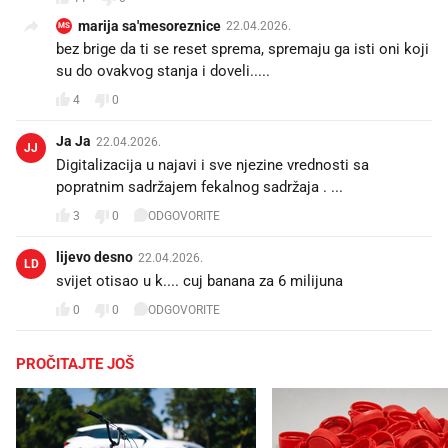
marija sa'mesoreznice
22.04.2026.
MS
bez brige da ti se reset sprema, spremaju ga isti oni koji
su do ovakvog stanja i doveli.....
4
0
Ja Ja
22.04.2026.
JJ
Digitalizacija u najavi i sve njezine vrednosti sa
popratnim sadržajem fekalnog sadržaja . ...
3
0
ODGOVORITE
lijevo desno
22.04.2026.
LD
svijet otisao u k.... cuj banana za 6 milijuna
0
0
ODGOVORITE
PROČITAJTE JOŠ