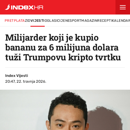
PRETPLATA
ZID
VIJESTI
OGLASI
CIJENE
SPORT
MAGAZIN
RECEPTI
KALENDA
Milijarder koji je kupio
bananu za 6 milijuna dolara
tuži Trumpovu kripto tvrtku
Index Vijesti
20:47, 22. travnja 2026.