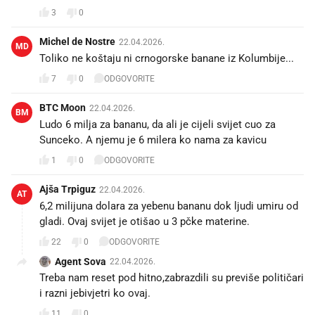
3
0
Michel de Nostre
22.04.2026.
MD
Toliko ne koštaju ni crnogorske banane iz Kolumbije...
7
0
ODGOVORITE
BTC Moon
22.04.2026.
BM
Ludo 6 milja za bananu, da ali je cijeli svijet cuo za
Sunceko. A njemu je 6 milera ko nama za kavicu
1
0
ODGOVORITE
Ajša Trpiguz
22.04.2026.
AT
6,2 milijuna dolara za yebenu bananu dok ljudi umiru od
gladi. Ovaj svijet je otišao u 3 pčke materine.
22
0
ODGOVORITE
Agent Sova
22.04.2026.
Treba nam reset pod hitno,zabrazdili su previše političari
i razni jebivjetri ko ovaj.
11
0