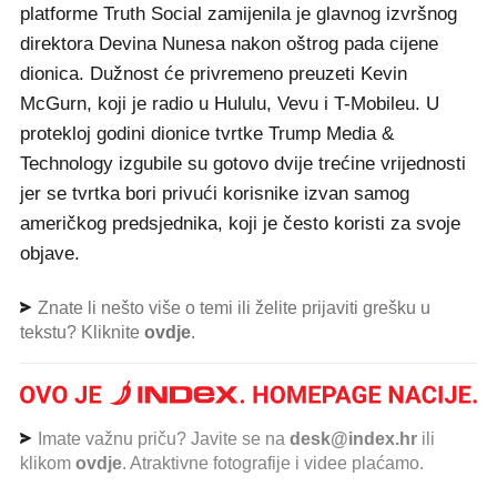
platforme Truth Social zamijenila je glavnog izvršnog
direktora Devina Nunesa nakon oštrog pada cijene
dionica. Dužnost će privremeno preuzeti Kevin
McGurn, koji je radio u Hululu, Vevu i T-Mobileu. U
protekloj godini dionice tvrtke Trump Media &
Technology izgubile su gotovo dvije trećine vrijednosti
jer se tvrtka bori privući korisnike izvan samog
američkog predsjednika, koji je često koristi za svoje
objave.
Znate li nešto više o temi ili želite prijaviti grešku u
tekstu? Kliknite
ovdje
.
Imate važnu priču? Javite se na
desk@index.hr
ili
klikom
ovdje
. Atraktivne fotografije i videe plaćamo.