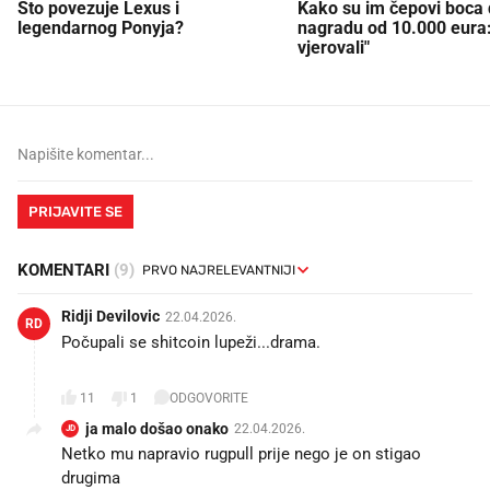
Što povezuje Lexus i
Kako su im čepovi boca d
legendarnog Ponyja?
nagradu od 10.000 eura
vjerovali"
PRIJAVITE SE
KOMENTARI
(9)
Ridji Devilovic
22.04.2026.
RD
Počupali se shitcoin lupeži...drama.
🍿
11
1
ODGOVORITE
ja malo došao onako
22.04.2026.
JD
Netko mu napravio rugpull prije nego je on stigao
drugima