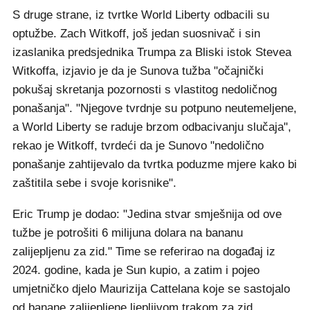
S druge strane, iz tvrtke World Liberty odbacili su
optužbe. Zach Witkoff, još jedan suosnivač i sin
izaslanika predsjednika Trumpa za Bliski istok Stevea
Witkoffa, izjavio je da je Sunova tužba "očajnički
pokušaj skretanja pozornosti s vlastitog nedoličnog
ponašanja". "Njegove tvrdnje su potpuno neutemeljene,
a World Liberty se raduje brzom odbacivanju slučaja",
rekao je Witkoff, tvrdeći da je Sunovo "nedolično
ponašanje zahtijevalo da tvrtka poduzme mjere kako bi
zaštitila sebe i svoje korisnike".
Eric Trump je dodao: "Jedina stvar smješnija od ove
tužbe je potrošiti 6 milijuna dolara na bananu
zalijepljenu za zid." Time se referirao na događaj iz
2024. godine, kada je Sun kupio, a zatim i pojeo
umjetničko djelo Maurizija Cattelana koje se sastojalo
od banane zalijepljene ljepljivom trakom za zid.