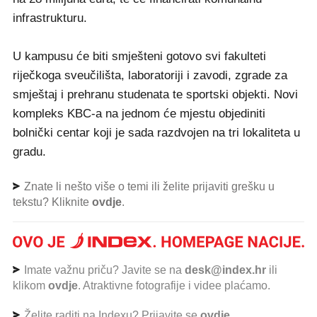
infrastrukturu.
U kampusu će biti smješteni gotovo svi fakulteti
riječkoga sveučilišta, laboratoriji i zavodi, zgrade za
smještaj i prehranu studenata te sportski objekti. Novi
kompleks KBC-a na jednom će mjestu objediniti
bolnički centar koji je sada razdvojen na tri lokaliteta u
gradu.
Znate li nešto više o temi ili želite prijaviti grešku u
tekstu? Kliknite
ovdje
.
Imate važnu priču? Javite se na
desk@index.hr
ili
klikom
ovdje
. Atraktivne fotografije i videe plaćamo.
Želite raditi na Indexu? Prijavite se
ovdje
.