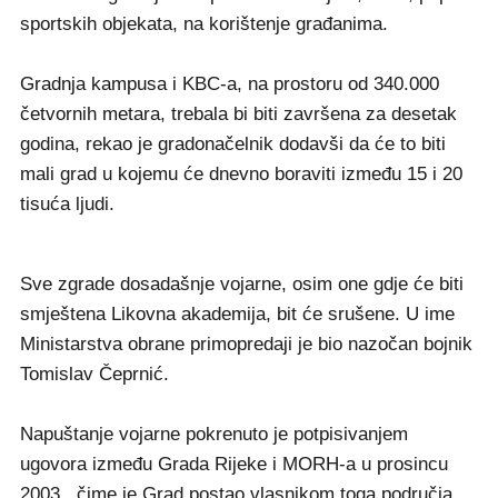
sportskih objekata, na korištenje građanima.
Gradnja kampusa i KBC-a, na prostoru od 340.000
četvornih metara, trebala bi biti završena za desetak
godina, rekao je gradonačelnik dodavši da će to biti
mali grad u kojemu će dnevno boraviti između 15 i 20
tisuća ljudi.
Sve zgrade dosadašnje vojarne, osim one gdje će biti
smještena Likovna akademija, bit će srušene. U ime
Ministarstva obrane primopredaji je bio nazočan bojnik
Tomislav Čeprnić.
Napuštanje vojarne pokrenuto je potpisivanjem
ugovora između Grada Rijeke i MORH-a u prosincu
2003., čime je Grad postao vlasnikom toga područja