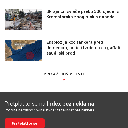
Ukrajinci izvlače preko 500 djece iz
Kramatorska zbog ruskih napada
Eksplozija kod tankera pred
Jemenom, hutisti tvrde da su gađali
saudijski brod
PRIKAŽI JOŠ VIJESTI
Pretplatite se na
Index bez reklama
Podržite neovisno novinarstvo i čitajte Index bez bannera.
Pretplatite se