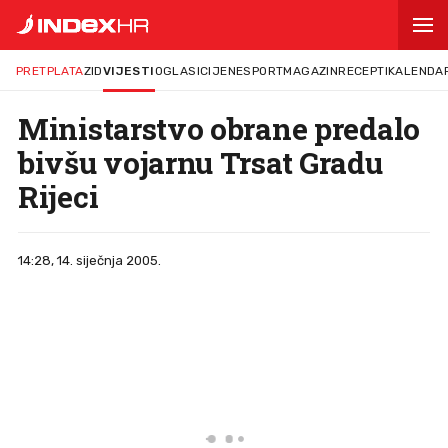
PRETPLATA
ZID
VIJESTI
OGLASI
CIJENE
SPORT
MAGAZIN
RECEPTI
KALENDA
Ministarstvo obrane predalo
bivšu vojarnu Trsat Gradu
Rijeci
14:28, 14. siječnja 2005.