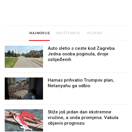
Mjesecima planiramo novu
Što povezuje Lexus i
kuhinju, a jednu važnu odluku
legendarnog Ponyja?
donesemo u samo deset
minuta
NAJNOVIJE
NAJČITANIJE
VEZANO
Auto sletio s ceste kod Zagreba.
Jedna osoba poginula, dvoje
ozlijeđenih
Hamas prihvatio Trumpov plan,
Netanyahu ga odbio
Stiže još jedan dan ekstremne
vrućine, a onda promjena. Vakula
objavio prognozu