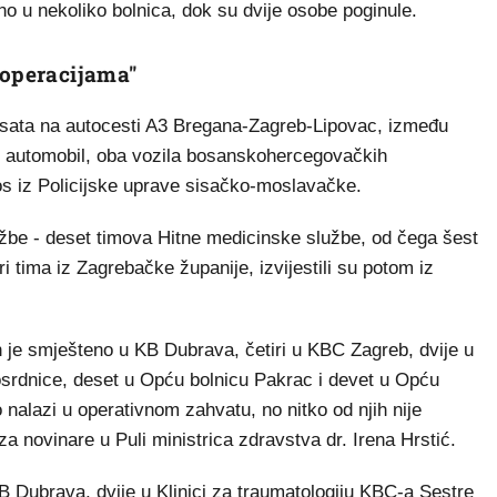
eno u nekoliko bolnica, dok su dvije osobe poginule.
 operacijama"
sata na autocesti A3 Bregana-Zagreb-Lipovac, između
 i automobil, oba vozila bosanskohercegovačkih
ros iz Policijske uprave sisačko-moslavačke.
žbe - deset timova Hitne medicinske službe, od čega šest
 tima iz Zagrebačke županije, izvijestili su potom iz
h je smješteno u KB Dubrava, četiri u KBC Zagreb, dvije u
osrdnice, deset u Opću bolnicu Pakrac i devet u Opću
 nalazi u operativnom zahvatu, no nitko od njih nije
 za novinare u Puli ministrica zdravstva dr. Irena Hrstić.
B Dubrava, dvije u Klinici za traumatologiju KBC-a Sestre