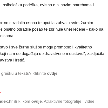
i i psihološka podrška, ovisno o njihovim potrebama i
 smrtno stradalih osoba te uputila zahvalu svim žurnim
esionalno odradile posao te zbrinule unesrećene - kako na
lnicama.
vstvo i sve žurne službe mogu promptno i kvalitetno
 koji nam se događaju u zdravstvenom sustavu", zaključila
ravstva Hrstić.
ti grešku u tekstu? Kliknite
ovdje
.
.
701.203 ČITATELJA D
dex.hr
ili klikom
ovdje
. Atraktivne fotografije i videe