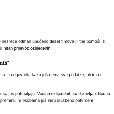
e nesreće odmah upućeno deset timova Hitne pomoći iz
li hitan prijevoz ozlijeđenih.
nih"
rica je odgovorila kako još nema sve podatke, ali ima i
i se još prikupljaju. Većina ozlijeđenih su državljani Bosne
o preminulim osobama još nisu službeno potvrđeni",