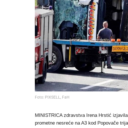
Foto: PIXSELL, FaH
MINISTRICA zdravstva Irena Hrstić izjavila 
prometne nesreće na A3 kod Popovače trijaž