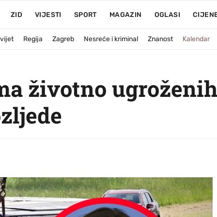
ZID
VIJESTI
SPORT
MAGAZIN
OGLASI
CIJEN
vijet
Regija
Zagreb
Nesreće i kriminal
Znanost
Kalendar
ma životno ugroženih
ozljede