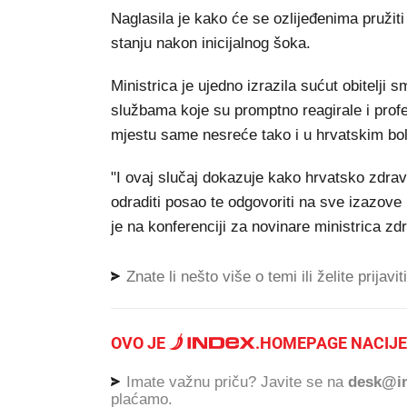
Naglasila je kako će se ozlijeđenima pružit
stanju nakon inicijalnog šoka.
Ministrica je ujedno izrazila sućut obitelji
službama koje su promptno reagirale i prof
mjestu same nesreće tako i u hrvatskim bo
"I ovaj slučaj dokazuje kako hrvatsko zdra
odraditi posao te odgovoriti na sve izazove
je na konferenciji za novinare ministrica zd
Znate li nešto više o temi ili želite prijavi
OVO JE
.
HOMEPAGE NACIJE
Imate važnu priču? Javite se na
desk@in
plaćamo.