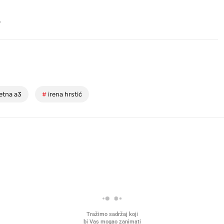
.
etna a3
#
irena hrstić
Tražimo sadržaj koji
bi Vas mogao zanimati