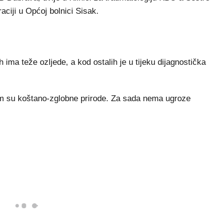
aciji u Općoj bolnici Sisak.
ima teže ozljede, a kod ostalih je u tijeku dijagnostička
om su koštano-zglobne prirode. Za sada nema ugroze