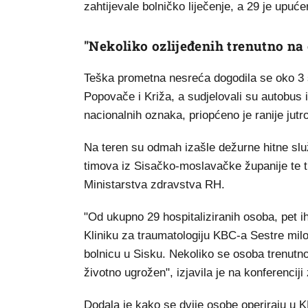
zahtijevale bolničko liječenje, a 29 je upuć
"Nekoliko ozlijeđenih trenutno na
Teška prometna nesreća dogodila se oko 3 
Popovače i Križa, a sudjelovali su autobus
nacionalnih oznaka, priopćeno je ranije jut
Na teren su odmah izašle dežurne hitne slu
timova iz Sisačko-moslavačke županije te tri
Ministarstva zdravstva RH.
"Od ukupno 29 hospitaliziranih osoba, pet i
Kliniku za traumatologiju KBC-a Sestre mil
bolnicu u Sisku. Nekoliko se osoba trenutno
životno ugrožen", izjavila je na konferenciji
Dodala je kako se dvije osobe operiraju u K