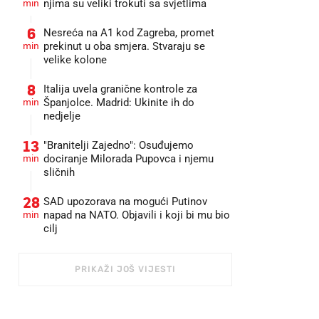
min
njima su veliki trokuti sa svjetlima
6
Nesreća na A1 kod Zagreba, promet
min
prekinut u oba smjera. Stvaraju se
velike kolone
8
Italija uvela granične kontrole za
min
Španjolce. Madrid: Ukinite ih do
nedjelje
13
"Branitelji Zajedno": Osuđujemo
min
dociranje Milorada Pupovca i njemu
sličnih
28
SAD upozorava na mogući Putinov
min
napad na NATO. Objavili i koji bi mu bio
cilj
PRIKAŽI JOŠ VIJESTI