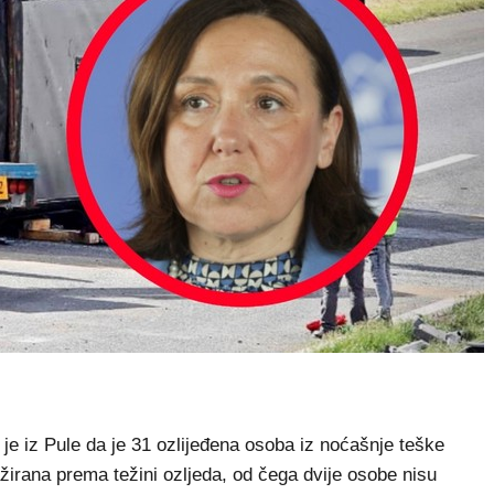
je iz Pule da je 31 ozlijeđena osoba iz noćašnje teške
irana prema težini ozljeda, od čega dvije osobe nisu