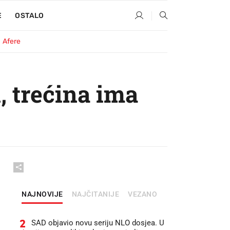
E
OSTALO
Afere
, trećina ima
NAJNOVIJE
NAJČITANIJE
VEZANO
2
SAD objavio novu seriju NLO dosjea. U