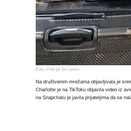
Foto: Policija Šri Lanke
Na društvenim mrežama objavljivala je snimk
Charlotte je na TikToku objavila video iz a
na Snapchatu je javila prijateljima da se nal