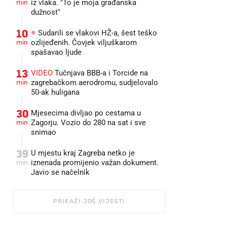
min
iz vlaka. "To je moja građanska
dužnost"
10
Sudarili se vlakovi HŽ-a, šest teško
min
ozlijeđenih. Čovjek viljuškarom
spašavao ljude
13
VIDEO
Tučnjava BBB-a i Torcide na
min
zagrebačkom aerodromu, sudjelovalo
50-ak huligana
30
Mjesecima divljao po cestama u
min
Zagorju. Vozio do 280 na sat i sve
snimao
39
U mjestu kraj Zagreba netko je
min
iznenada promijenio važan dokument.
Javio se načelnik
PRIKAŽI JOŠ VIJESTI