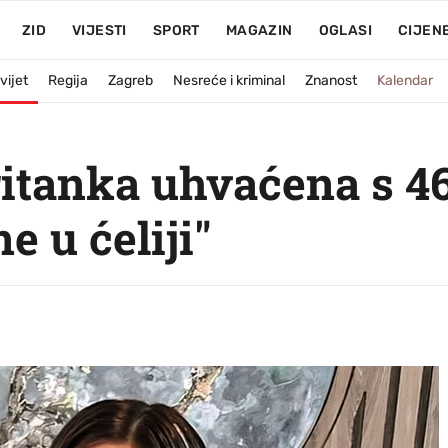
ZID
VIJESTI
SPORT
MAGAZIN
OGLASI
CIJEN
vijet
Regija
Zagreb
Nesreće i kriminal
Znanost
Kalendar
itanka uhvaćena s 46
e u ćeliji"