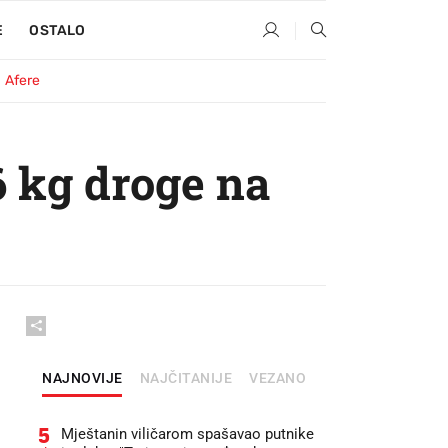
E
OSTALO
Afere
 kg droge na
NAJNOVIJE
NAJČITANIJE
VEZANO
5
Mještanin viličarom spašavao putnike