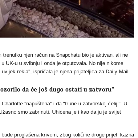
 trenutku njen račun na Snapchatu bio je aktivan, ali ne
 je u UK-u u svibnju i onda je otputovala. No nije nikome
uvijek rekla", ispričala je njena prijateljica za Daily Mail.
ozorilo da će još dugo ostati u zatvoru"
je Charlotte "napuštena" i da "trune u zatvorskoj ćeliji". U
"Užasno smo zabrinuti. Uhićena je i kao da ju je svijet
ako bude proglašena krivom, zbog količine droge prijeti kazna