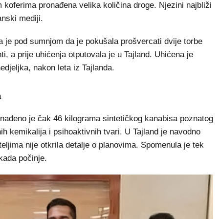
 koferima pronađena velika količina droge. Njezini najbliži
anski mediji.
 je pod sumnjom da je pokušala prošvercati dvije torbe
ti, a prije uhićenja otputovala je u Tajland. Uhićena je
djeljka, nakon leta iz Tajlanda.
a
ronađeno je čak 46 kilograma sintetičkog kanabisa poznatog
h kemikalija i psihoaktivnih tvari. U Tajland je navodno
jateljima nije otkrila detalje o planovima. Spomenula je tek
 kada počinje.