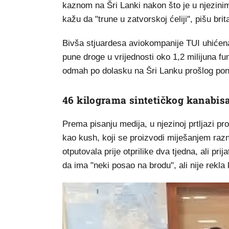
kaznom na Šri Lanki nakon što je u njezinim
kažu da "trune u zatvorskoj ćeliji", pišu brit
Bivša stjuardesa aviokompanije TUI uhićena
pune droge u vrijednosti oko 1,2 milijuna fun
odmah po dolasku na Šri Lanku prošlog pone
46 kilograma sintetičkog kanabis
Prema pisanju medija, u njezinoj prtljazi p
kao kush, koji se proizvodi miješanjem razni
otputovala prije otprilike dva tjedna, ali pri
da ima "neki posao na brodu", ali nije rekla