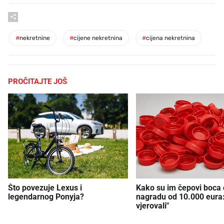
#
nekretnine
#
cijene nekretnina
#
cijena nekretnina
PROČITAJTE JOŠ
Što povezuje Lexus i
Kako su im čepovi boca d
legendarnog Ponyja?
nagradu od 10.000 eura
vjerovali"