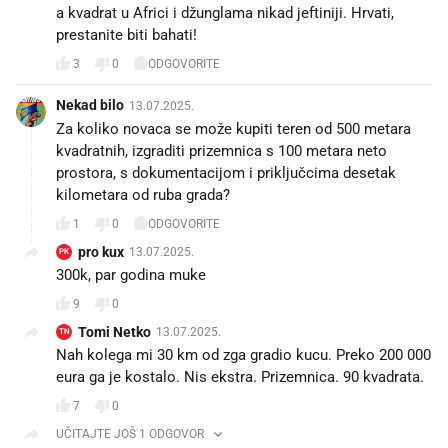
a kvadrat u Africi i džunglama nikad jeftiniji. Hrvati,
prestanite biti bahati!
3
0
ODGOVORITE
Nekad bilo
13.07.2025.
Za koliko novaca se može kupiti teren od 500 metara
kvadratnih, izgraditi prizemnica s 100 metara neto
prostora, s dokumentacijom i priključcima desetak
kilometara od ruba grada?
1
0
ODGOVORITE
pro kux
13.07.2025.
PK
300k, par godina muke
9
0
Tomi Netko
13.07.2025.
TN
Nah kolega mi 30 km od zga gradio kucu. Preko 200 000
eura ga je kostalo. Nis ekstra. Prizemnica. 90 kvadrata.
7
0
UČITAJTE JOŠ 1 ODGOVOR