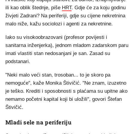
ili kao oblik štednje, piše
HRT
. Gdje će za koju godinu
živjeti Zadrani? Na periferiji, gdje su cijene nekretnina
malo niže, kažu sociolozi i agenti za nekretnine.
Iako su visokoobrazovani (profesor povijesti i
sanitarna inženjerka), jednom mladom zadarskom paru
imati vlastiti stan nedosanjani je san. Zasad su
podstanari.
"Neki malo veći stan, trosoban... to je skoro pa
nemoguće", kaže Monika Štivičić. "Ne znam, izuzetno
je teško. Krediti i sposobnosti s plaćama su upitne ako
nemamo početni kapital koji bi uložili", govori Štefan
Štivičić.
Mladi sele na periferiju