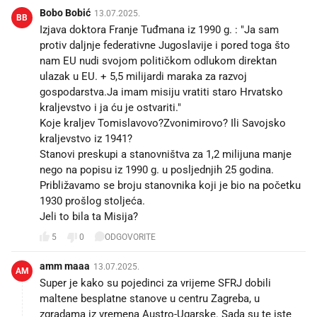
Bobo Bobić
13.07.2025.
BB
Izjava doktora Franje Tuđmana iz 1990 g. : "Ja sam
protiv daljnje federativne Jugoslavije i pored toga što
nam EU nudi svojom političkom odlukom direktan
ulazak u EU. + 5,5 milijardi maraka za razvoj
gospodarstva.Ja imam misiju vratiti staro Hrvatsko
kraljevstvo i ja ću je ostvariti."
Koje kraljev Tomislavovo?Zvonimirovo? Ili Savojsko
kraljevstvo iz 1941?
Stanovi preskupi a stanovništva za 1,2 milijuna manje
nego na popisu iz 1990 g. u posljednjih 25 godina.
Približavamo se broju stanovnika koji je bio na početku
1930 prošlog stoljeća.
Jeli to bila ta Misija?
5
0
ODGOVORITE
amm maaa
13.07.2025.
AM
Super je kako su pojedinci za vrijeme SFRJ dobili
maltene besplatne stanove u centru Zagreba, u
zgradama iz vremena Austro-Ugarske. Sada su te iste