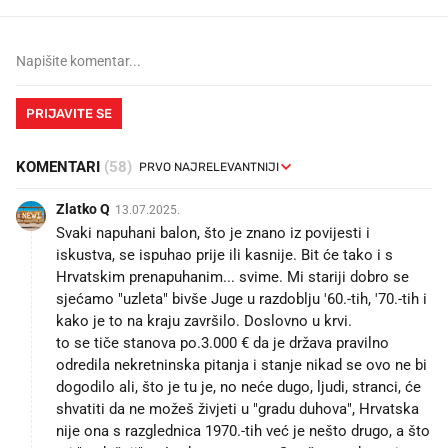
PRIJAVITE SE
KOMENTARI
(58)
Zlatko Q
13.07.2025.
Svaki napuhani balon, što je znano iz povijesti i
iskustva, se ispuhao prije ili kasnije. Bit će tako i s
Hrvatskim prenapuhanim... svime. Mi stariji dobro se
sjećamo "uzleta" bivše Juge u razdoblju '60.-tih, '70.-tih i
kako je to na kraju završilo. Doslovno u krvi.
to se tiče stanova po.3.000 € da je država pravilno
odredila nekretninska pitanja i stanje nikad se ovo ne bi
dogodilo ali, što je tu je, no neće dugo, ljudi, stranci, će
shvatiti da ne možeš živjeti u "gradu duhova", Hrvatska
nije ona s razglednica 1970.-tih već je nešto drugo, a što