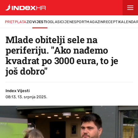
PRETPLATA
ZID
VIJESTI
OGLASI
CIJENE
SPORT
MAGAZIN
RECEPTI
KALENDA
Mlade obitelji sele na
periferiju. "Ako nađemo
kvadrat po 3000 eura, to je
još dobro"
Index Vijesti
08:13, 13. srpnja 2025.