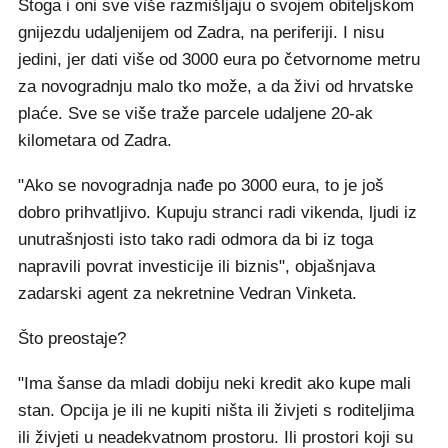
Stoga i oni sve više razmišljaju o svojem obiteljskom
gnijezdu udaljenijem od Zadra, na periferiji. I nisu
jedini, jer dati više od 3000 eura po četvornome metru
za novogradnju malo tko može, a da živi od hrvatske
plaće. Sve se više traže parcele udaljene 20-ak
kilometara od Zadra.
"Ako se novogradnja nađe po 3000 eura, to je još
dobro prihvatljivo. Kupuju stranci radi vikenda, ljudi iz
unutrašnjosti isto tako radi odmora da bi iz toga
napravili povrat investicije ili biznis", objašnjava
zadarski agent za nekretnine Vedran Vinketa.
Što preostaje?
"Ima šanse da mladi dobiju neki kredit ako kupe mali
stan. Opcija je ili ne kupiti ništa ili živjeti s roditeljima
ili živjeti u neadekvatnom prostoru. Ili prostori koji su