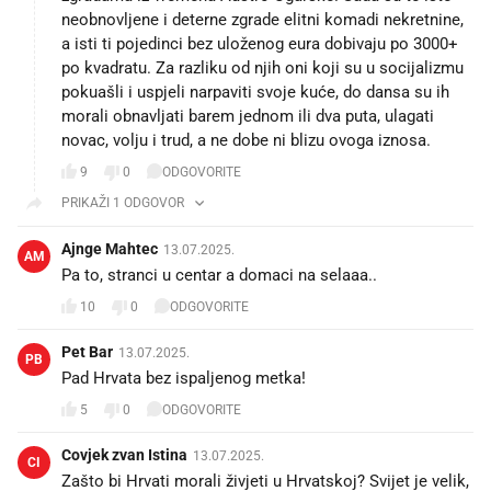
neobnovljene i deterne zgrade elitni komadi nekretnine,
a isti ti pojedinci bez uloženog eura dobivaju po 3000+
po kvadratu. Za razliku od njih oni koji su u socijalizmu
pokuašli i uspjeli narpaviti svoje kuće, do dansa su ih
morali obnavljati barem jednom ili dva puta, ulagati
novac, volju i trud, a ne dobe ni blizu ovoga iznosa.
9
0
ODGOVORITE
PRIKAŽI 1 ODGOVOR
Ajnge Mahtec
13.07.2025.
AM
Pa to, stranci u centar a domaci na selaaa..
10
0
ODGOVORITE
Pet Bar
13.07.2025.
PB
Pad Hrvata bez ispaljenog metka!
5
0
ODGOVORITE
Covjek zvan Istina
13.07.2025.
CI
Zašto bi Hrvati morali živjeti u Hrvatskoj? Svijet je velik,