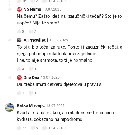
16
2
ODGOVORITE
No Name
13.07.2025.
NN
Na čemu? Zašto ideš na "zaručnički tečaj"? Što je to
uopće? Nije te sram?
8
2
A. Presvijetli
13.07.2025.
To bi ti bio tečaj za ruke. Postoji i zaguznički tečaj, al
njega pohađaju mlađi članovi zajednice.
I ne, to nije sramota, to ti je normalno.
4
0
Dno Dna
13.07.2025.
DD
Da, treba imati četvero djetetova u pravu si
1
0
Ratko Mironjic
13.07.2025.
Kvadrat stana je skup, ali mladims ne treba puno
kvdrata, dokazano na hipodromu
22
6
ODGOVORITE