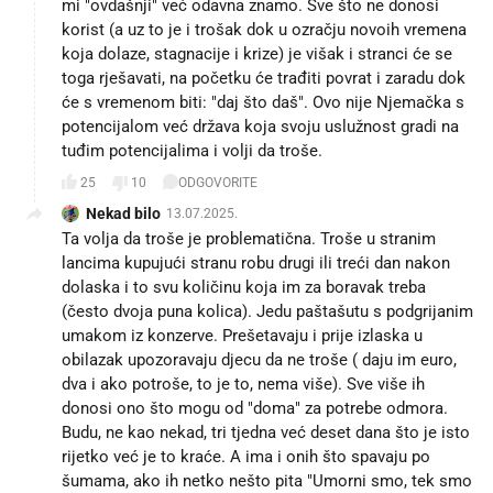
mi "ovdašnji" već odavna znamo. Sve što ne donosi
korist (a uz to je i trošak dok u ozračju novoih vremena
koja dolaze, stagnacije i krize) je višak i stranci će se
toga rješavati, na početku će trađiti povrat i zaradu dok
će s vremenom biti: "daj što daš". Ovo nije Njemačka s
potencijalom već država koja svoju uslužnost gradi na
tuđim potencijalima i volji da troše.
25
10
ODGOVORITE
Nekad bilo
13.07.2025.
Ta volja da troše je problematična. Troše u stranim
lancima kupujući stranu robu drugi ili treći dan nakon
dolaska i to svu količinu koja im za boravak treba
(često dvoja puna kolica). Jedu paštašutu s podgrijanim
umakom iz konzerve. Prešetavaju i prije izlaska u
obilazak upozoravaju djecu da ne troše ( daju im euro,
dva i ako potroše, to je to, nema više). Sve više ih
donosi ono što mogu od "doma" za potrebe odmora.
Budu, ne kao nekad, tri tjedna već deset dana što je isto
rijetko već je to kraće. A ima i onih što spavaju po
šumama, ako ih netko nešto pita "Umorni smo, tek smo