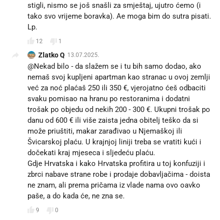
stigli, nismo se još snašli za smještaj, ujutro ćemo (i
tako svo vrijeme boravka). Ae moga bim do sutra pisati.
Lp.
12
1
Zlatko Q
13.07.2025.
@Nekad bilo - da slažem se i tu bih samo dodao, ako
nemaš svoj kupljeni apartman kao stranac u ovoj zemlji
već za noć plaćaš 250 ili 350 €, vjerojatno ćeš odbaciti
svaku pomisao na hranu po restoranima i dodatni
trošak po objedu od nekih 200 - 300 €. Ukupni trošak po
danu od 600 € ili više zaista jedna obitelj teško da si
može priuštiti, makar zarađivao u Njemaškoj ili
Švicarskoj plaću. U krajnjoj liniji treba se vratiti kući i
dočekati kraj mjeseca i sljedeću plaću.
Gdje Hrvatska i kako Hrvatska profitira u toj konfuziji i
zbrci nabave strane robe i prodaje dobavljačima - doista
ne znam, ali prema pričama iz vlade nama ovo oavko
paše, a do kada će, ne zna se.
9
0