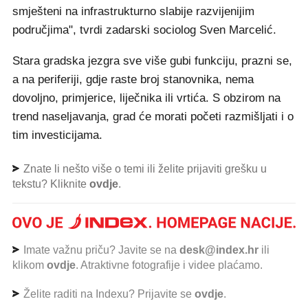
smješteni na infrastrukturno slabije razvijenijim
područjima", tvrdi zadarski sociolog Sven Marcelić.
Stara gradska jezgra sve više gubi funkciju, prazni se,
a na periferiji, gdje raste broj stanovnika, nema
dovoljno, primjerice, liječnika ili vrtića. S obzirom na
trend naseljavanja, grad će morati početi razmišljati i o
tim investicijama.
Znate li nešto više o temi ili želite prijaviti grešku u
tekstu? Kliknite
ovdje
.
Imate važnu priču? Javite se na
desk@index.hr
ili
klikom
ovdje
. Atraktivne fotografije i videe plaćamo.
Želite raditi na Indexu? Prijavite se
ovdje
.