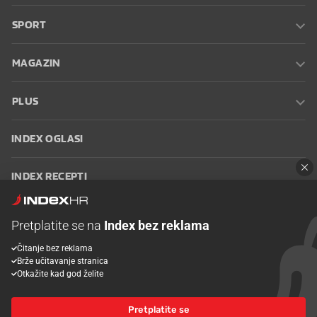
SPORT
MAGAZIN
PLUS
INDEX OGLASI
INDEX RECEPTI
INFO
Pretplatite se na
Index bez reklama
Čitanje bez reklama
Oglašavanje
Zaposli se na Indexu
Kontakt
Impressum
Uvjeti
Brže učitavanje stranica
korištenja
Postavke kolačića
Otkažite kad god želite
Pretplatite se