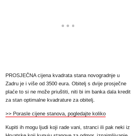
PROSJEČNA cijena kvadrata stana novogradnje u
Zadru je i više od 3500 eura. Obitelj s dvije prosječne
plaće to si ne može priuštiti, niti bi im banka dala kredit
za stan optimalne kvadrature za obitelj.
>> Porasle cijene stanova, pogledajte koliko
Kupiti ih mogu ljudi koji rade vani, stranci ili pak neki iz
Hrvatske koji kupuju stanove za odmor, iznajmljivanje