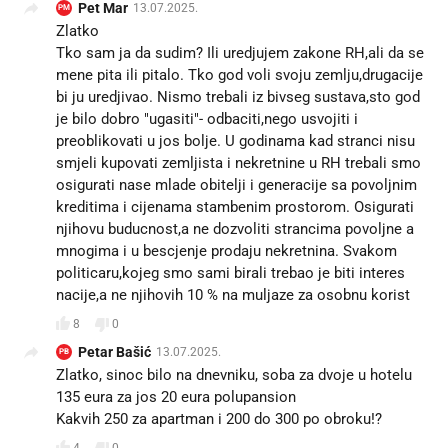
Pet Mar
13.07.2025.
PM
Zlatko
Tko sam ja da sudim? Ili uredjujem zakone RH,ali da se
mene pita ili pitalo. Tko god voli svoju zemlju,drugacije
bi ju uredjivao. Nismo trebali iz bivseg sustava,sto god
je bilo dobro "ugasiti"- odbaciti,nego usvojiti i
preoblikovati u jos bolje. U godinama kad stranci nisu
smjeli kupovati zemljista i nekretnine u RH trebali smo
osigurati nase mlade obitelji i generacije sa povoljnim
kreditima i cijenama stambenim prostorom. Osigurati
njihovu buducnost,a ne dozvoliti strancima povoljne a
mnogima i u bescjenje prodaju nekretnina. Svakom
politicaru,kojeg smo sami birali trebao je biti interes
nacije,a ne njihovih 10 % na muljaze za osobnu korist
8
0
Petar Bašić
13.07.2025.
PB
Zlatko, sinoc bilo na dnevniku, soba za dvoje u hotelu
135 eura za jos 20 eura polupansion
Kakvih 250 za apartman i 200 do 300 po obroku!?