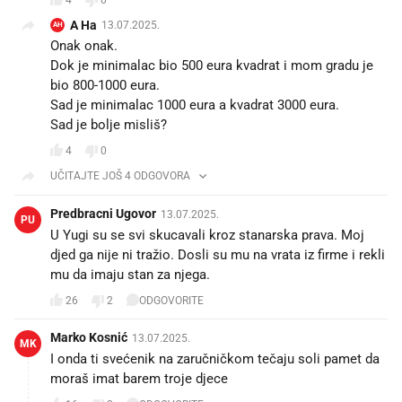
4
0
A Ha
13.07.2025.
AH
Onak onak.
Dok je minimalac bio 500 eura kvadrat i mom gradu je
bio 800-1000 eura.
Sad je minimalac 1000 eura a kvadrat 3000 eura.
Sad je bolje misliš?
4
0
UČITAJTE JOŠ 4 ODGOVORA
Predbracni Ugovor
13.07.2025.
PU
U Yugi su se svi skucavali kroz stanarska prava. Moj
djed ga nije ni tražio. Dosli su mu na vrata iz firme i rekli
mu da imaju stan za njega.
26
2
ODGOVORITE
Marko Kosnić
13.07.2025.
MK
I onda ti svećenik na zaručničkom tečaju soli pamet da
moraš imat barem troje djece