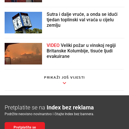
Sutra i dalje vruće, a onda se idući
tjedan toplinski val vraća u cijelu
zemlju
VIDEO
Veliki požar u vinskoj regiji
Britanske Kolumbije, tisuće ljudi
evakuirane
PRIKAŽI JOŠ VIJESTI
Pretplatite se na
Index bez reklama
Podržite neovisno novinarstvo i čitajte Index bez bannera.
Pretplatite se