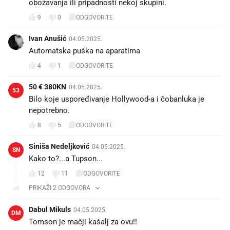
obožavanja ili pripadnosti nekoj skupini.
9
0
ODGOVORITE
Ivan Anušić
04.05.2025.
Automatska puška na aparatima
4
1
ODGOVORITE
50 € 380KN
04.05.2025.
53
Bilo koje uspoređivanje Hollywood-a i čobanluka je
nepotrebno.
8
5
ODGOVORITE
Siniša Nedeljković
04.05.2025.
SN
Kako to?...a Tupson...
12
11
ODGOVORITE
PRIKAŽI 2 ODGOVORA
Dabul Mikuls
04.05.2025.
DM
Tomson je mačji kašalj za ovu!!