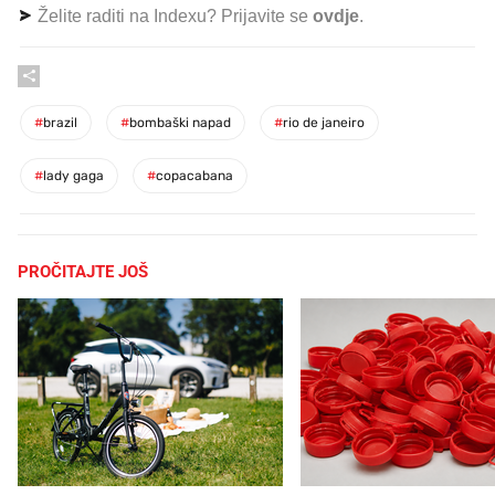
Želite raditi na Indexu? Prijavite se
ovdje
.
#
brazil
#
bombaški napad
#
rio de janeiro
#
lady gaga
#
copacabana
PROČITAJTE JOŠ