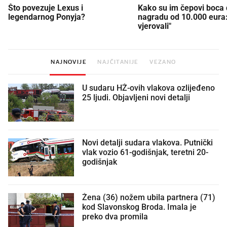
Što povezuje Lexus i
Kako su im čepovi boca d
legendarnog Ponyja?
nagradu od 10.000 eura
vjerovali"
NAJNOVIJE
NAJČITANIJE
VEZANO
U sudaru HŽ-ovih vlakova ozlijeđeno
25 ljudi. Objavljeni novi detalji
Novi detalji sudara vlakova. Putnički
vlak vozio 61-godišnjak, teretni 20-
godišnjak
Žena (36) nožem ubila partnera (71)
kod Slavonskog Broda. Imala je
preko dva promila