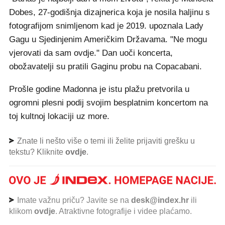
Dobes, 27-godišnja dizajnerica koja je nosila haljinu s
fotografijom snimljenom kad je 2019. upoznala Lady
Gagu u Sjedinjenim Američkim Državama. "Ne mogu
vjerovati da sam ovdje." Dan uoči koncerta,
obožavatelji su pratili Gaginu probu na Copacabani.
Prošle godine Madonna je istu plažu pretvorila u
ogromni plesni podij svojim besplatnim koncertom na
toj kultnoj lokaciji uz more.
Znate li nešto više o temi ili želite prijaviti grešku u
tekstu? Kliknite
ovdje
.
Imate važnu priču? Javite se na
desk@index.hr
ili
klikom
ovdje
. Atraktivne fotografije i videe plaćamo.