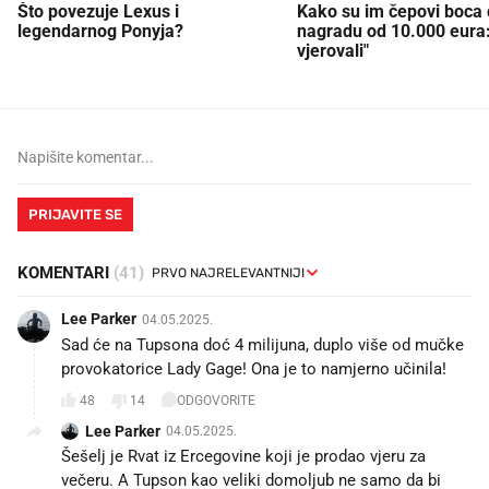
Što povezuje Lexus i
Kako su im čepovi boca d
legendarnog Ponyja?
nagradu od 10.000 eura
vjerovali"
PRIJAVITE SE
KOMENTARI
(41)
Lee Parker
04.05.2025.
Sad će na Tupsona doć 4 milijuna, duplo više od mučke
provokatorice Lady Gage! Ona je to namjerno učinila! 😉
48
14
ODGOVORITE
Lee Parker
04.05.2025.
Šešelj je Rvat iz Ercegovine koji je prodao vjeru za
večeru. A Tupson kao veliki domoljub ne samo da bi