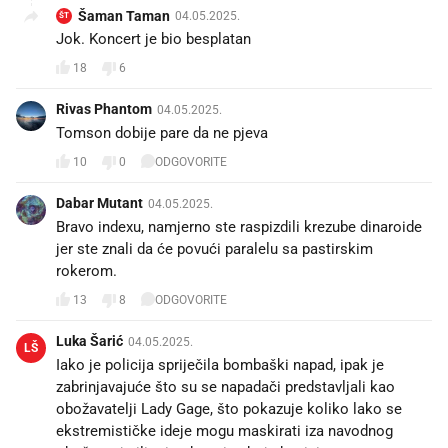
Šaman Taman
04.05.2025.
ŠT
Jok. Koncert je bio besplatan
18
6
Rivas Phantom
04.05.2025.
Tomson dobije pare da ne pjeva
10
0
ODGOVORITE
Dabar Mutant
04.05.2025.
Bravo indexu, namjerno ste raspizdili krezube dinaroide
jer ste znali da će povući paralelu sa pastirskim
rokerom.
13
8
ODGOVORITE
Luka Šarić
04.05.2025.
LŠ
Iako je policija spriječila bombaški napad, ipak je
zabrinjavajuće što su se napadači predstavljali kao
obožavatelji Lady Gage, što pokazuje koliko lako se
ekstremističke ideje mogu maskirati iza navodnog