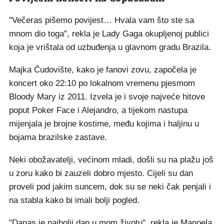
"Večeras pišemo povijest… Hvala vam što ste sa
mnom dio toga", rekla je Lady Gaga okupljenoj publici
koja je vrištala od uzbuđenja u glavnom gradu Brazila.
Majka Čudovište, kako je fanovi zovu, započela je
koncert oko 22:10 po lokalnom vremenu pjesmom
Bloody Mary iz 2011. Izvela je i svoje najveće hitove
poput Poker Face i Alejandro, a tijekom nastupa
mijenjala je brojne kostime, među kojima i haljinu u
bojama brazilske zastave.
Neki obožavatelji, većinom mladi, došli su na plažu još
u zoru kako bi zauzeli dobro mjesto. Cijeli su dan
proveli pod jakim suncem, dok su se neki čak penjali i
na stabla kako bi imali bolji pogled.
"Danas je najbolji dan u mom životu", rekla je Manoela