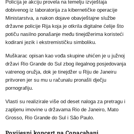
Policija je akciju provela na temelju izvještaja
dobivenog iz laboratorija za kibernetičke operacije
Ministarstva, a nakon dojave obavještajne službe
državne policije Rija koja je otkrila digitalne ćelije što
potiču nasilno ponašanje među tinejdžerima koristeći
kodirani jezik i ekstremističku simboliku.
Muškarac opisan kao vođa skupine uhićen je u južnoj
državi Rio Grande do Sul zbog ilegalnog posjedovanja
vatrenog oružja, dok je tinejdžer u Riju de Janeiru
pritvoren jer su mu u računalu pronašli dječju
pornografiju.
Vlasti su realizirale više od deset naloga za pretragu i
zapljenu imovine u državama Rio de Janeiro, Mato
Grosso, Rio Grande do Sul i São Paulo.
Povijesni koncert na Copacabani