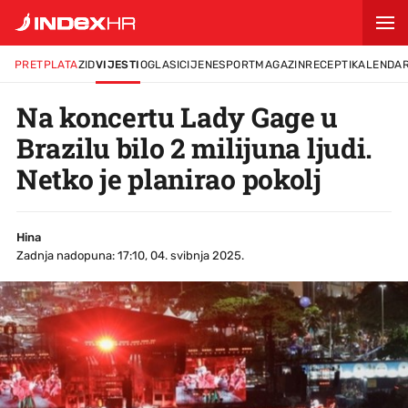
PRETPLATA
ZID
VIJESTI
OGLASI
CIJENE
SPORT
MAGAZIN
RECEPTI
KALENDA
Na koncertu Lady Gage u
Brazilu bilo 2 milijuna ljudi.
Netko je planirao pokolj
Hina
Zadnja nadopuna: 17:10, 04. svibnja 2025.