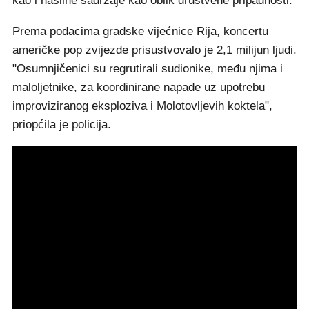
kao i nasilne sadržaje kao oblik društvene pripadnosti.
Prema podacima gradske vijećnice Rija, koncertu
američke pop zvijezde prisustvovalo je 2,1 milijun ljudi.
"Osumnjičenici su regrutirali sudionike, među njima i
maloljetnike, za koordinirane napade uz upotrebu
improviziranog eksploziva i Molotovljevih koktela",
priopćila je policija.