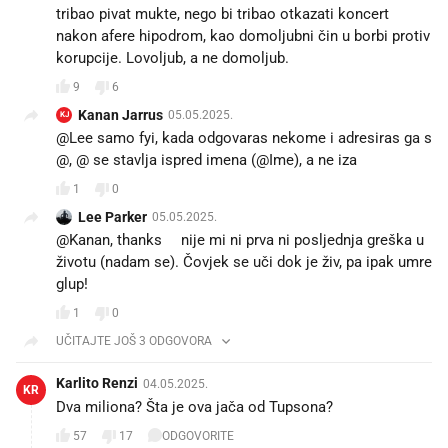
tribao pivat mukte, nego bi tribao otkazati koncert
nakon afere hipodrom, kao domoljubni čin u borbi protiv
korupcije. Lovoljub, a ne domoljub.😎
9
6
Kanan Jarrus
05.05.2025.
KJ
@Lee samo fyi, kada odgovaras nekome i adresiras ga s
@, @ se stavlja ispred imena (@Ime), a ne iza
1
0
Lee Parker
05.05.2025.
@Kanan, thanks🙂nije mi ni prva ni posljednja greška u
životu (nadam se). Čovjek se uči dok je živ, pa ipak umre
glup!😉
1
0
UČITAJTE JOŠ 3 ODGOVORA
Karlito Renzi
04.05.2025.
KR
Dva miliona? Šta je ova jača od Tupsona?
57
17
ODGOVORITE