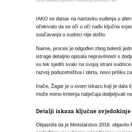
Foto: Marko Lukunić/Pixsell/Screenshot HRT
IAKO se danas na nastavku suđenja u aferi u
očekivalo da se oči u oči nađu ključna svjed
suočavanja u sudnici nije došlo.
Naime, proces je odgođen zbog bolesti jedno
istrage detaljno opisala nepravilnosti s dod
su tek sjediti svaki na svojoj strani sudnice
razvoj poduzetništva i obrta, novu priliku 
Inače, Žagar je u svom iskazu koji je dala 
može mimo kriterija natječaja dodjeljivati n
Detalji iskaza ključne svjedokinje
Objasnila da je Ministarstvo 2018. objavilo