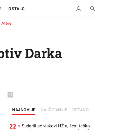
E
OSTALO
Afere
otiv Darka
NAJNOVIJE
NAJČITANIJE
VEZANO
22
Sudarili se vlakovi HŽ-a, šest teško