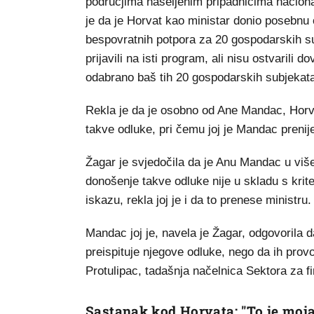
područjima naseljenim pripadnicima nacional
je da je Horvat kao ministar donio posebnu 
bespovratnih potpora za 20 gospodarskih sub
prijavili na isti program, ali nisu ostvarili 
odabrano baš tih 20 gospodarskih subjekata
Rekla je da je osobno od Ane Mandac, Horva
takve odluke, pri čemu joj je Mandac prenije
Žagar je svjedočila da je Anu Mandac u vi
donošenje takve odluke nije u skladu s krit
iskazu, rekla joj je i da to prenese ministru.
Mandac joj je, navela je Žagar, odgovorila d
preispituje njegove odluke, nego da ih provod
Protulipac, tadašnja načelnica Sektora za fi
Sastanak kod Horvata: "To je moja