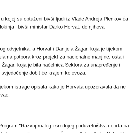
 kojoj su optuženi bivši ljudi iz Vlade Andreja Plenkovića
okinja i bivši ministar Darko Horvat, do njihova
g odvjetnika, a Horvat i Danijela Žagar, koja je tijekom
jelama potpora kroz projekt za nacionalne manjine, ostali
. Žagar, koja je bila načelnica Sektora za unapređenje i
za svjedočenje dobit će krajem kolovoza.
tijekom istrage opisala kako je Horvata upozoravala da ne
ovac.
 Program "Razvoj malog i srednjeg poduzetništva i obrta na