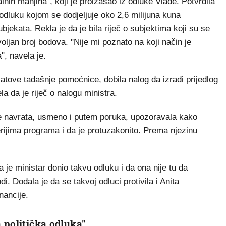
nih manjina", koji je proizašao iz odluke Vlade. Potvrdila
odluku kojom se dodjeljuje oko 2,6 milijuna kuna
jekata. Rekla je da je bila riječ o subjektima koji su se
dovoljan broj bodova. "Nije mi poznato na koji način je
", navela je.
tove tadašnje pomoćnice, dobila nalog da izradi prijedlog
la da je riječ o nalogu ministra.
še navrata, usmeno i putem poruka, upozoravala kako
erijima programa i da je protuzakonito. Prema njezinu
a je ministar donio takvu odluku i da ona nije tu da
i. Dodala je da se takvoj odluci protivila i Anita
nancije.
 politička odluka"