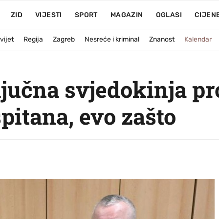
ZID
VIJESTI
SPORT
MAGAZIN
OGLASI
CIJEN
vijet
Regija
Zagreb
Nesreće i kriminal
Znanost
Kalendar
ljučna svjedokinja pr
spitana, evo zašto