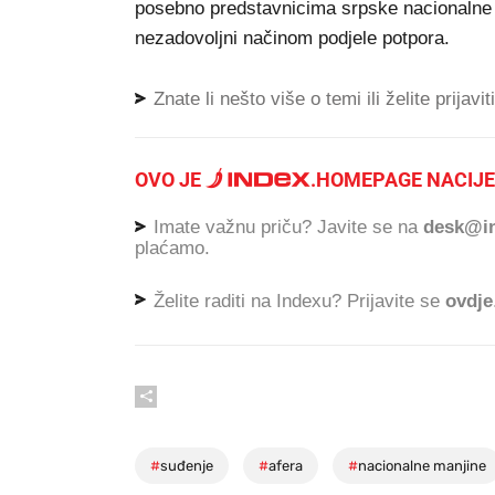
posebno predstavnicima srpske nacionalne m
nezadovoljni načinom podjele potpora.
Znate li nešto više o temi ili želite prijavi
OVO JE
.
HOMEPAGE NACIJE
Imate važnu priču? Javite se na
desk@in
plaćamo.
Želite raditi na Indexu? Prijavite se
ovdje
#
suđenje
#
afera
#
nacionalne manjine