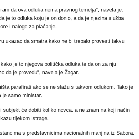
ram da ova odluka nema pravnog temelja", navela je.
 je to odluka koju je on donio, a da je njezina služba
ore i naloge za plaćanje.
ru ukazao da smatra kako ne bi trebalo provesti takvu
o kako je to njegova politička odluka te da on za nju
o da je provedu", navela je Žagar.
ništa parafirati ako se ne slažu s takvom odlukom. Tako je
o je samo ministar.
 subjekt će dobiti koliko novca, a ne znam na koji način
skazu tijekom istrage.
 sastancima s predstavnicima nacionalnih manjina iz Sabora,