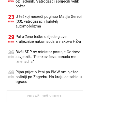
min
ozlijeđenih. Vatrogasci spriječili velik
požar
23
U teškoj nesreći poginuo Matija Gereci
min
(33), vatrogasac i ljubitelj
automobilizma
29
Potvrđene teške ozljede glave i
min
kralježnice nakon sudara vlakova HŽ-a
36
Bivši SDP-ov ministar postaje Ćorićev
min
savjetnik. "Plenkovićeva ponuda me
iznenadila"
46
Pijan prijetio ženi pa BMW-om bježao
min
policiji po Zagrebu. Na kraju se zabio u
ogradu
PRIKAŽI JOŠ VIJESTI