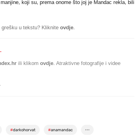
anjine, koji su, prema onome što joj je Mandac rekla, bili
ti grešku u tekstu? Kliknite
ovdje
.
.
645.157 ČITATELJA D
dex.hr
ili klikom
ovdje
. Atraktivne fotografije i videe
.
#
darkohorvat
#
anamandac