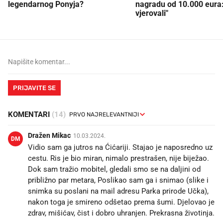
legendarnog Ponyja?
nagradu od 10.000 eura
vjerovali"
PRIJAVITE SE
KOMENTARI
(14)
Dražen Mikac
10.03.2024.
DM
Vidio sam ga jutros na Ćićariji. Stajao je naposredno uz
cestu. Ris je bio miran, nimalo prestrašen, nije biježao.
Dok sam tražio mobitel, gledali smo se na daljini od
približno par metara, Poslikao sam ga i snimao (slike i
snimka su poslani na mail adresu Parka prirode Učka),
nakon toga je smireno odšetao prema šumi. Djelovao je
zdrav, mišićav, čist i dobro uhranjen. Prekrasna životinja.