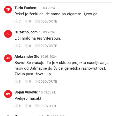
Turio Fachetti
10.03.2024.
TF
Rekel je ženki da ide samo po cigarete...i,evo ga😉
7
0
ODGOVORITE
Izuzetno. com
10.03.2024.
IC
Liči malo na Ris Viterspun.
7
0
ODGOVORITE
Aleksander Slo
10.03.2024.
AS
Bravo! Se vračajo. To je v sklopu projekta naseljevanja
risov od Dalmacije do Švice, genetska raznovrstnost.
Živi in pusti živeti! Lp
3
0
ODGOVORITE
Bojan Vukovic
10.03.2024.
BV
Prelijep mačak!
5
0
ODGOVORITE