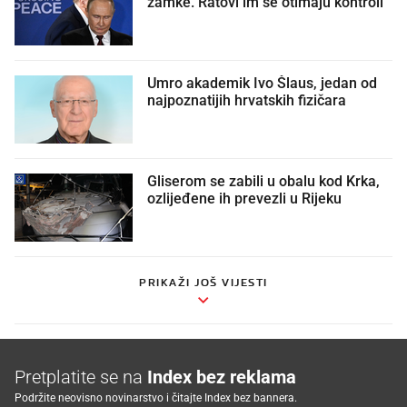
zamke. Ratovi im se otimaju kontroli
Umro akademik Ivo Šlaus, jedan od
najpoznatijih hrvatskih fizičara
Gliserom se zabili u obalu kod Krka,
ozlijeđene ih prevezli u Rijeku
PRIKAŽI JOŠ VIJESTI
Pretplatite se na
Index bez reklama
Podržite neovisno novinarstvo i čitajte Index bez bannera.