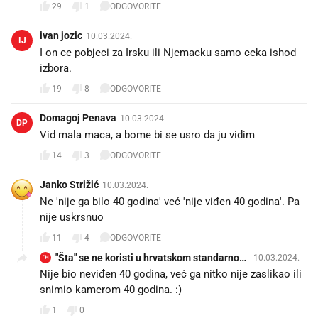
29
1
ODGOVORITE
ivan jozic
10.03.2024.
IJ
I on ce pobjeci za Irsku ili Njemacku samo ceka ishod
izbora.
19
8
ODGOVORITE
Domagoj Penava
10.03.2024.
DP
Vid mala maca, a bome bi se usro da ju vidim 😁
14
3
ODGOVORITE
Janko Strižić
10.03.2024.
Ne 'nije ga bilo 40 godina' već 'nije viđen 40 godina'. Pa
nije uskrsnuo 😁
11
4
ODGOVORITE
"Šta" se ne koristi u hrvatskom standarnom
10.03.2024.
"H
jeziku
Nije bio neviđen 40 godina, već ga nitko nije zaslikao ili
snimio kamerom 40 godina. :)
1
0