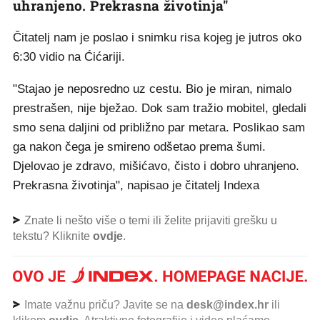
uhranjeno. Prekrasna životinja"
Čitatelj nam je poslao i snimku risa kojeg je jutros oko
6:30 vidio na Ćićariji.
"Stajao je neposredno uz cestu. Bio je miran, nimalo
prestrašen, nije bježao. Dok sam tražio mobitel, gledali
smo sena daljini od približno par metara. Poslikao sam
ga nakon čega je smireno odšetao prema šumi.
Djelovao je zdravo, mišićavo, čisto i dobro uhranjeno.
Prekrasna životinja", napisao je čitatelj Indexa
Znate li nešto više o temi ili želite prijaviti grešku u
tekstu? Kliknite
ovdje
.
Imate važnu priču? Javite se na
desk@index.hr
ili