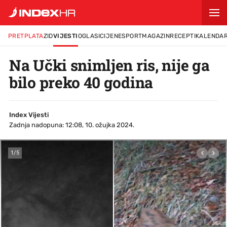
PRETPLATA
ZID
VIJESTI
OGLASI
CIJENE
SPORT
MAGAZIN
RECEPTI
KALENDA
Na Učki snimljen ris, nije ga
bilo preko 40 godina
Index Vijesti
Zadnja nadopuna: 12:08, 10. ožujka 2024.
1
/
5