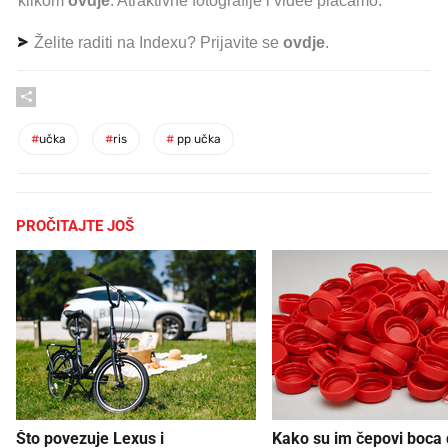
klikom
ovdje
. Atraktivne fotografije i videe plaćamo.
Želite raditi na Indexu? Prijavite se
ovdje
.
#
učka
#
ris
#
pp učka
PROČITAJTE JOŠ
Što povezuje Lexus i
Kako su im čepovi boca d