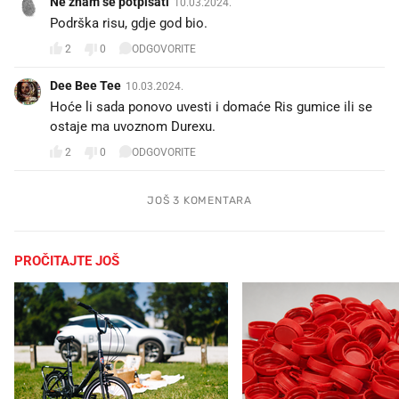
Ne znam se potpisati
10.03.2024.
Podrška risu, gdje god bio.
2
0
ODGOVORITE
Dee Bee Tee
10.03.2024.
Hoće li sada ponovo uvesti i domaće Ris gumice ili se
ostaje ma uvoznom Durexu.
2
0
ODGOVORITE
JOŠ 3 KOMENTARA
PROČITAJTE JOŠ