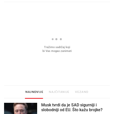
PROČITAJTE JOŠ
Što povezuje Lexus i
Kako su im čepovi boca d
legendarnog Ponyja?
nagradu od 10.000 eura
vjerovali"
NAJNOVIJE
NAJČITANIJE
VEZANO
Musk tvrdi da je SAD sigurniji i
slobodniji od EU. Što kažu brojke?