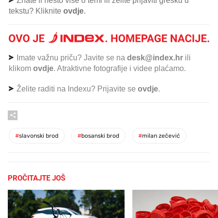
Znate li nešto više o temi ili želite prijaviti grešku u
tekstu? Kliknite
ovdje
.
Imate važnu priču? Javite se na
desk@index.hr
ili
klikom
ovdje
. Atraktivne fotografije i videe plaćamo.
Želite raditi na Indexu? Prijavite se
ovdje
.
#
slavonski brod
#
bosanski brod
#
milan zečević
PROČITAJTE JOŠ