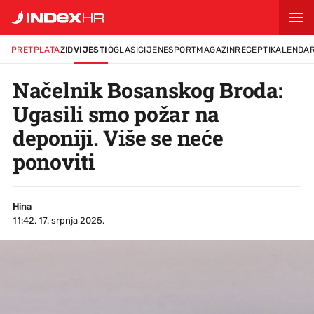
PRETPLATA
ZID
VIJESTI
OGLASI
CIJENE
SPORT
MAGAZIN
RECEPTI
KALENDA
Načelnik Bosanskog Broda:
Ugasili smo požar na
deponiji. Više se neće
ponoviti
Hina
11:42, 17. srpnja 2025.