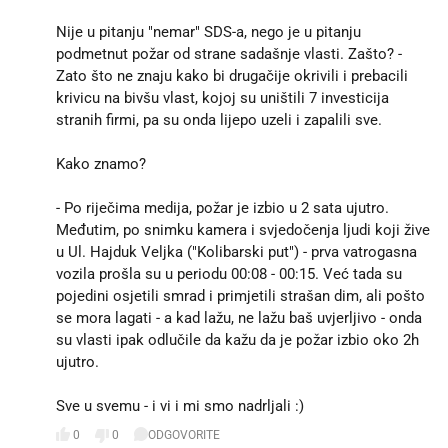
Nije u pitanju "nemar" SDS-a, nego je u pitanju
podmetnut požar od strane sadašnje vlasti. Zašto? -
Zato što ne znaju kako bi drugačije okrivili i prebacili
krivicu na bivšu vlast, kojoj su uništili 7 investicija
stranih firmi, pa su onda lijepo uzeli i zapalili sve.
Kako znamo?
- Po riječima medija, požar je izbio u 2 sata ujutro.
Međutim, po snimku kamera i svjedočenja ljudi koji žive
u Ul. Hajduk Veljka ("Kolibarski put") - prva vatrogasna
vozila prošla su u periodu 00:08 - 00:15. Već tada su
pojedini osjetili smrad i primjetili strašan dim, ali pošto
se mora lagati - a kad lažu, ne lažu baš uvjerljivo - onda
su vlasti ipak odlučile da kažu da je požar izbio oko 2h
ujutro.
Sve u svemu - i vi i mi smo nadrljali :)
0
0
ODGOVORITE