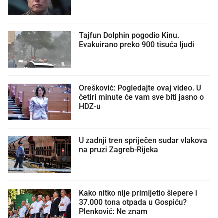
Tajfun Dolphin pogodio Kinu.
Evakuirano preko 900 tisuća ljudi
Orešković: Pogledajte ovaj video. U
četiri minute će vam sve biti jasno o
HDZ-u
U zadnji tren spriječen sudar vlakova
na pruzi Zagreb-Rijeka
Kako nitko nije primijetio šlepere i
37.000 tona otpada u Gospiću?
Plenković: Ne znam