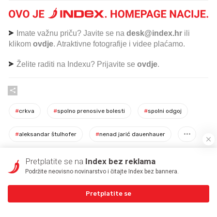
Imate važnu priču? Javite se na
desk@index.hr
ili
klikom
ovdje
. Atraktivne fotografije i videe plaćamo.
Želite raditi na Indexu? Prijavite se
ovdje
.
#
crkva
#
spolno prenosive bolesti
#
spolni odgoj
#
aleksandar štulhofer
#
nenad jarić dauenhauer
Pretplatite se na
Index bez reklama
Podržite neovisno novinarstvo i čitajte Index bez bannera.
PROČITAJTE JOŠ
Pretplatite se