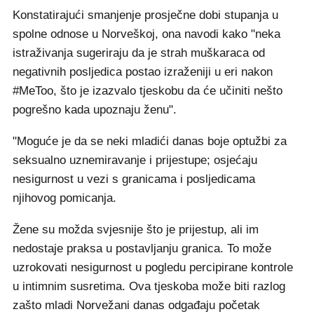
Konstatirajući smanjenje prosječne dobi stupanja u
spolne odnose u Norveškoj, ona navodi kako "neka
istraživanja sugeriraju da je strah muškaraca od
negativnih posljedica postao izraženiji u eri nakon
#MeToo, što je izazvalo tjeskobu da će učiniti nešto
pogrešno kada upoznaju ženu".
"Moguće je da se neki mladići danas boje optužbi za
seksualno uznemiravanje i prijestupe; osjećaju
nesigurnost u vezi s granicama i posljedicama
njihovog pomicanja.
Žene su možda svjesnije što je prijestup, ali im
nedostaje praksa u postavljanju granica. To može
uzrokovati nesigurnost u pogledu percipirane kontrole
u intimnim susretima. Ova tjeskoba može biti razlog
zašto mladi Norvežani danas odgađaju početak