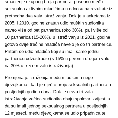
smanjenje ukupnog broja partnera, posebno među
seksualno aktivnim mladićima u odnosu na rezultate iz
prethodna dva vala istraživanja. Dok je u anketama iz
2005. i 2010. godine znatan udio muških sudionika
naveo više od pet partnerica (oko 30%), pa i više od
10 partnerica (15-20%), u istraživanju iz 2021. godine
gotovo dvije trećine mladića navelo je do tri partnerice.
Pritom se udio mladića koji su imali samo jednu
partnericu udvostručio (s 15% u prvom i drugom valu
na 30% u trećem valu istraživanja).
Promjena je izraženija među mladićima nego
djevojkama i kad je riječ o broju seksualnih partnera u
posljednjih godinu dana. Dok je u sva tri vala
istraživanja većina sudionika obaju spolova izvijestila
da su imali jednog seksualnog partnera u posljednjih
12 mjeseci, među djevojkama se udio pripadnica te