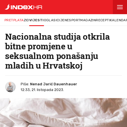
PRETPLATA
ZID
VIJESTI
OGLASI
CIJENE
SPORT
MAGAZIN
RECEPTI
KALENDA
Nacionalna studija otkrila
bitne promjene u
seksualnom ponašanju
mladih u Hrvatskoj
Piše:
Nenad Jarić Dauenhauer
12:33, 21. listopada 2023.