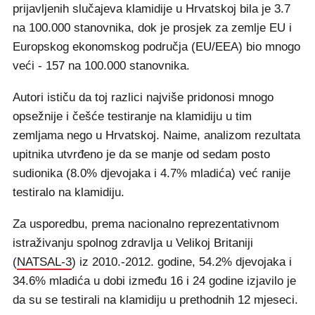
prijavljenih slučajeva klamidije u Hrvatskoj bila je 3.7
na 100.000 stanovnika, dok je prosjek za zemlje EU i
Europskog ekonomskog područja (EU/EEA) bio mnogo
veći - 157 na 100.000 stanovnika.
Autori ističu da toj razlici najviše pridonosi mnogo
opsežnije i češće testiranje na klamidiju u tim
zemljama nego u Hrvatskoj. Naime, analizom rezultata
upitnika utvrđeno je da se manje od sedam posto
sudionika (8.0% djevojaka i 4.7% mladića) već ranije
testiralo na klamidiju.
Za usporedbu, prema nacionalno reprezentativnom
istraživanju spolnog zdravlja u Velikoj Britaniji
(
NATSAL-3
) iz 2010.-2012. godine, 54.2% djevojaka i
34.6% mladića u dobi između 16 i 24 godine izjavilo je
da su se testirali na klamidiju u prethodnih 12 mjeseci.