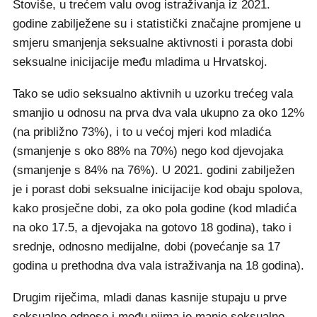
Štoviše, u trećem valu ovog istraživanja iz 2021.
godine zabilježene su i statistički značajne promjene u
smjeru smanjenja seksualne aktivnosti i porasta dobi
seksualne inicijacije među mladima u Hrvatskoj.
Tako se udio seksualno aktivnih u uzorku trećeg vala
smanjio u odnosu na prva dva vala ukupno za oko 12%
(na približno 73%), i to u većoj mjeri kod mladića
(smanjenje s oko 88% na 70%) nego kod djevojaka
(smanjenje s 84% na 76%). U 2021. godini zabilježen
je i porast dobi seksualne inicijacije kod obaju spolova,
kako prosječne dobi, za oko pola godine (kod mladića
na oko 17.5, a djevojaka na gotovo 18 godina), tako i
srednje, odnosno medijalne, dobi (povećanje sa 17
godina u prethodna dva vala istraživanja na 18 godina).
Drugim riječima, mladi danas kasnije stupaju u prve
seksualne odnose i među njima je manje seksualno