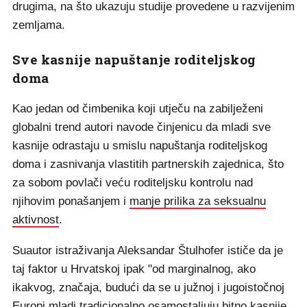
drugima, na što ukazuju studije provedene u razvijenim
zemljama.
Sve kasnije napuštanje roditeljskog
doma
Kao jedan od čimbenika koji utječu na zabilježeni
globalni trend autori navode činjenicu da mladi sve
kasnije odrastaju u smislu napuštanja roditeljskog
doma i zasnivanja vlastitih partnerskih zajednica, što
za sobom povlači veću roditeljsku kontrolu nad
njihovim ponašanjem i
manje prilika za seksualnu
aktivnost
.
Suautor istraživanja Aleksandar Štulhofer ističe da je
taj faktor u Hrvatskoj ipak "od marginalnog, ako
ikakvog, značaja, budući da se u južnoj i jugoistočnoj
Europi mladi tradicionalno osamostaljuju bitno kasnije