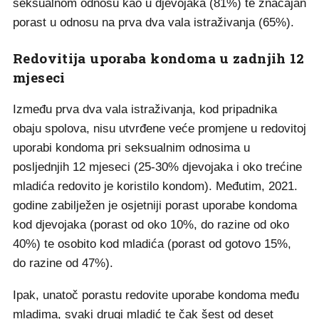
seksualnom odnosu kao u djevojaka (81%) te značajan
porast u odnosu na prva dva vala istraživanja (65%).
Redovitija uporaba kondoma u zadnjih 12
mjeseci
Između prva dva vala istraživanja, kod pripadnika
obaju spolova, nisu utvrđene veće promjene u redovitoj
uporabi kondoma pri seksualnim odnosima u
posljednjih 12 mjeseci (25-30% djevojaka i oko trećine
mladića redovito je koristilo kondom). Međutim, 2021.
godine zabilježen je osjetniji porast uporabe kondoma
kod djevojaka (porast od oko 10%, do razine od oko
40%) te osobito kod mladića (porast od gotovo 15%,
do razine od 47%).
Ipak, unatoč porastu redovite uporabe kondoma među
mladima, svaki drugi mladić te čak šest od deset