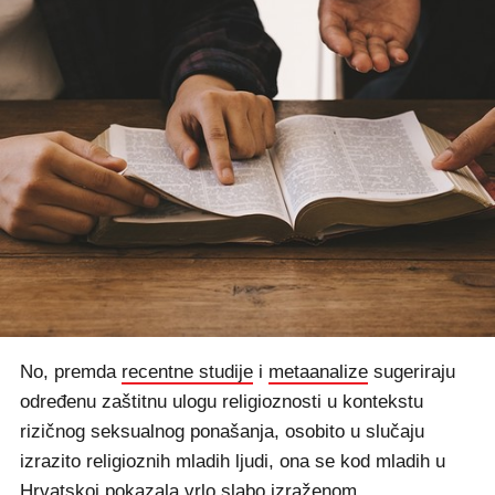
No, premda
recentne studije
i
metaanalize
sugeriraju
određenu zaštitnu ulogu religioznosti u kontekstu
rizičnog seksualnog ponašanja, osobito u slučaju
izrazito religioznih mladih ljudi, ona se kod mladih u
Hrvatskoj
pokazala vrlo slabo izraženom
.