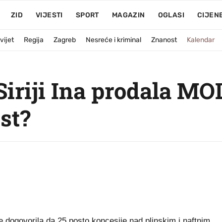
ZID
VIJESTI
SPORT
MAGAZIN
OGLASI
CIJEN
vijet
Regija
Zagreb
Nesreće i kriminal
Znanost
Kalendar
Siriji Ina prodala MO
st?
dogovorila da 25 posto koncesije nad plinskim i naftnim