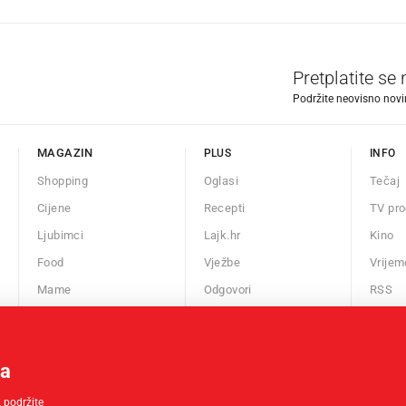
Pretplatite se
Podržite neovisno novin
MAGAZIN
PLUS
INFO
Shopping
Oglasi
Tečaj
Cijene
Recepti
TV pr
Ljubimci
Lajk.hr
Kino
Food
Vježbe
Vrijem
Mame
Odgovori
RSS
Auto
Kalendar
Fit
ma
Chill
Horoskop
 podržite