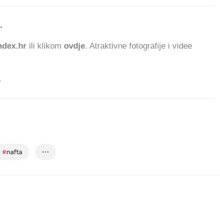
.
963.242 Č
dex.hr
ili klikom
ovdje
. Atraktivne fotografije i videe
.
#
nafta