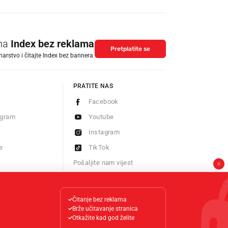
 na
Index bez reklama
Pretplatite se
arstvo i čitajte Index bez bannera.
PRATITE NAS
Facebook
ogram
Youtube
Instagram
e
TikTok
Pošaljite nam vijest
Newsletter
Čitanje bez reklama
Brže učitavanje stranica
Otkažite kad god želite