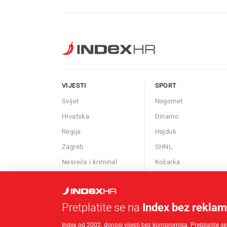
VIJESTI
SPORT
Svijet
Nogomet
Hrvatska
Dinamo
Regija
Hajduk
Zagreb
SHNL
Nesreće i kriminal
Košarka
Znanost
Borilački sportovi
Kalendar
Ostali sportovi
Pretplatite se na
Index bez rekla
Afere
Index od 2002. donosi vijesti bez kompromisa. Pretplatite se,