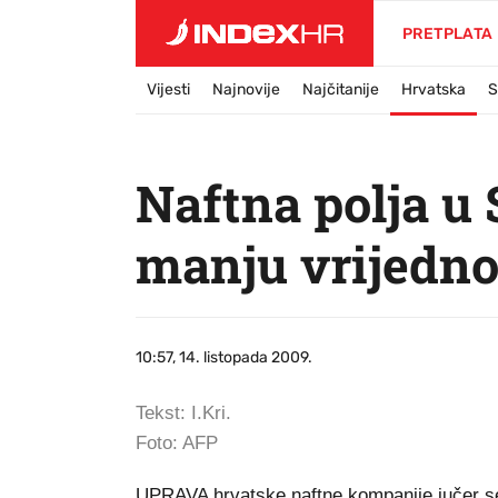
PRETPLATA
Vijesti
Najnovije
Najčitanije
Hrvatska
S
Naftna polja u 
manju vrijedno
10:57, 14. listopada 2009.
Tekst: I.Kri.
Foto: AFP
UPRAVA hrvatske naftne kompanije jučer se 