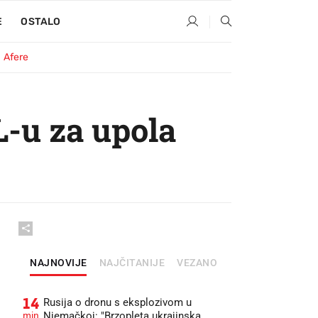
E
OSTALO
Afere
L-u za upola
NAJNOVIJE
NAJČITANIJE
VEZANO
14
Rusija o dronu s eksplozivom u
min
Njemačkoj: "Brzopleta ukrajinska