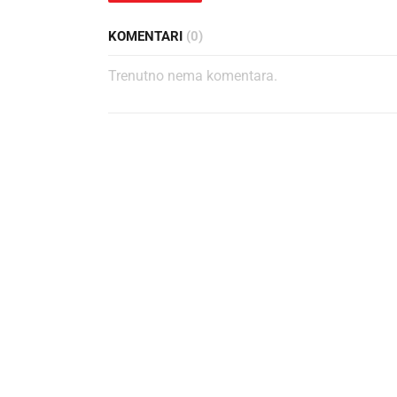
KOMENTARI
(0)
Trenutno nema komentara.