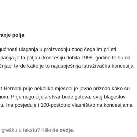
anje polja
gućnosti ulaganja u proizvodnju zbog čega im prijeti
nija je ta polja u koncesiju dobila 1998. godine te su od
ručnjaci tvrde kako je to najuspješnija istraživačka koncesija
Hernadi prije nekoliko mjeseci je javno priznao kako su
Inom. Prije nego cijela stvar bude gotova, svoj blagoslov
riju, Ina posjeduje i 100-postotno vlasništvo na koncesijama
ti grešku u tekstu? Kliknite
ovdje
.