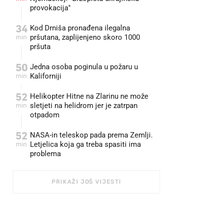
provokacija"
34
Kod Drniša pronađena ilegalna
min
pršutana, zaplijenjeno skoro 1000
pršuta
50
Jedna osoba poginula u požaru u
min
Kaliforniji
52
Helikopter Hitne na Zlarinu ne može
min
sletjeti na helidrom jer je zatrpan
otpadom
52
NASA-in teleskop pada prema Zemlji.
min
Letjelica koja ga treba spasiti ima
problema
PRIKAŽI JOŠ VIJESTI