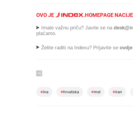
OVO JE
.
HOMEPAGE NACIJE
Imate važnu priču? Javite se na
desk@in
plaćamo.
Želite raditi na Indexu? Prijavite se
ovdje
#
ina
#
hrvatska
#
mol
#
iran