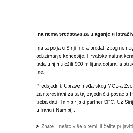
Ina nema sredstava za ulaganje u istraživ
Ina ta polja u Siriji mora prodati zbog nemo
oduzimanje koncesije. Hrvatska naftna kompa
tada u njih uložili 900 milijuna dolara, a st
Ine.
Predsjednik Uprave mađarskog MOL-a Zsolt 
zainteresirani za ta taj zajednički posao s 
treba dati i Inin sirijski partner SPC. Uz Si
u Iranu i Namibiji.
Znate li nešto više o temi ili želite prijavi