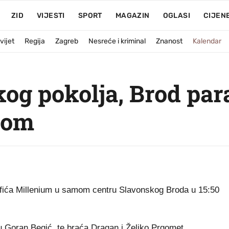
ZID
VIJESTI
SPORT
MAGAZIN
OGLASI
CIJEN
vijet
Regija
Zagreb
Nesreće i kriminal
Znanost
Kalendar
og pokolja, Brod para
jom
 kafića Millenium u samom centru Slavonskog Broda u 15:50
su Goran Begić, te braća Dragan i Željko Prgomet.