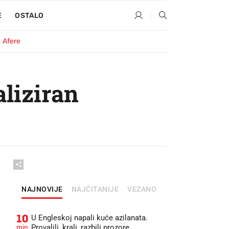
E
OSTALO
Afere
liziran
NAJNOVIJE
NAJČITANIJE
VEZANO
10
U Engleskoj napali kuće azilanata.
min
Provalili, krali, razbili prozore...