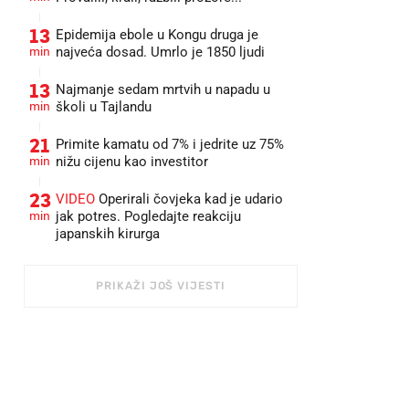
13
Epidemija ebole u Kongu druga je
min
najveća dosad. Umrlo je 1850 ljudi
13
Najmanje sedam mrtvih u napadu u
min
školi u Tajlandu
21
Primite kamatu od 7% i jedrite uz 75%
min
nižu cijenu kao investitor
23
VIDEO
Operirali čovjeka kad je udario
min
jak potres. Pogledajte reakciju
japanskih kirurga
PRIKAŽI JOŠ VIJESTI