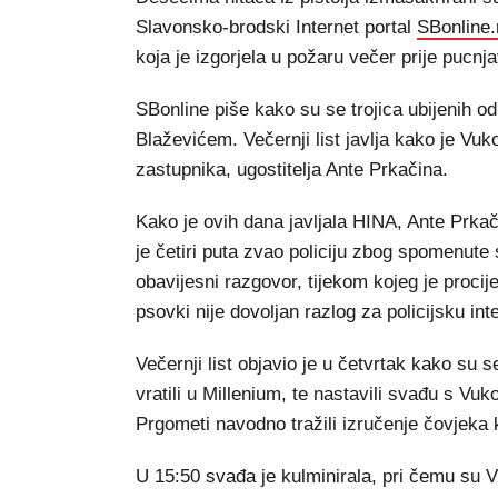
Slavonsko-brodski Internet portal
SBonline.
koja je izgorjela u požaru večer prije pucnj
SBonline piše kako su se trojica ubijenih 
Blaževićem. Večernji list javlja kako je Vuk
zastupnika, ugostitelja Ante Prkačina.
Kako je ovih dana javljala HINA, Ante Prkači
je četiri puta zvao policiju zbog spomenute 
obavijesni razgovor, tijekom kojeg je procijen
psovki nije dovoljan razlog za policijsku int
Večernji list objavio je u četvrtak kako su
vratili u Millenium, te nastavili svađu s V
Prgometi navodno tražili izručenje čovjeka 
U 15:50 svađa je kulminirala, pri čemu su 