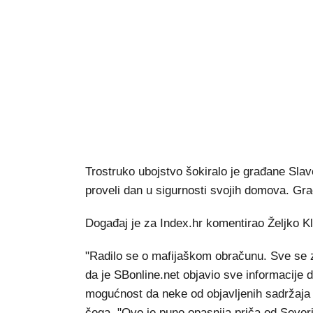
Trostruko ubojstvo šokiralo je građane Sla
proveli dan u sigurnosti svojih domova. Gra
Događaj je za Index.hr komentirao Željko Kl
"Radilo se o mafijaškom obračunu. Sve se zna
da je SBonline.net objavio sve informacije d
mogućnost da neke od objavljenih sadržaja uk
čega. "Ovo je puno opasnija priča od Severin