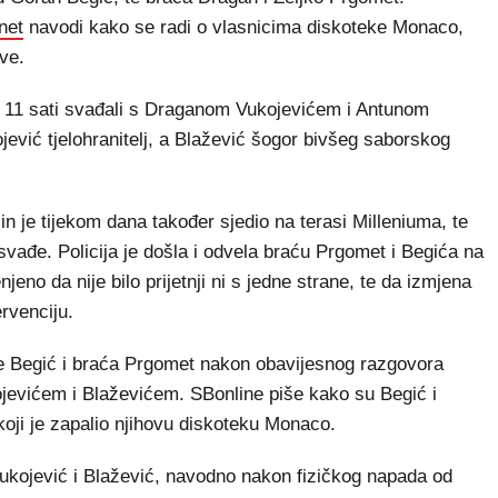
net
navodi kako se radi o vlasnicima diskoteke Monaco,
ave.
od 11 sati svađali s Draganom Vukojevićem i Antunom
ojević tjelohranitelj, a Blažević šogor bivšeg saborskog
n je tijekom dana također sjedio na terasi Milleniuma, te
svađe. Policija je došla i odvela braću Prgomet i Begića na
jeno da nije bilo prijetnji ni s jedne strane, te da izmjena
ervenciju.
 se Begić i braća Prgomet nakon obavijesnog razgovora
ukojevićem i Blaževićem. SBonline piše kako su Begić i
koji je zapalio njihovu diskoteku Monaco.
Vukojević i Blažević, navodno nakon fizičkog napada od