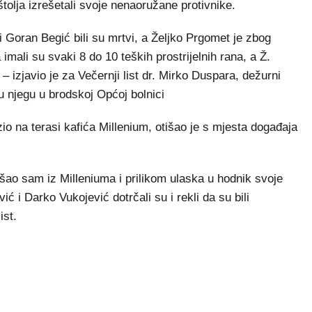
tolja izrešetali svoje nenaoružane protivnike.
 Goran Begić bili su mrtvi, a Željko Prgomet je zbog
imali su svaki 8 do 10 teških prostrijelnih rana, a Ž.
 – izjavio je za Večernji list dr. Mirko Duspara, dežurni
nu njegu u brodskoj Općoj bolnici
io na terasi kafića Millenium, otišao je s mjesta događaja
išao sam iz Milleniuma i prilikom ulaska u hodnik svoje
 i Darko Vukojević dotrčali su i rekli da su bili
ist.