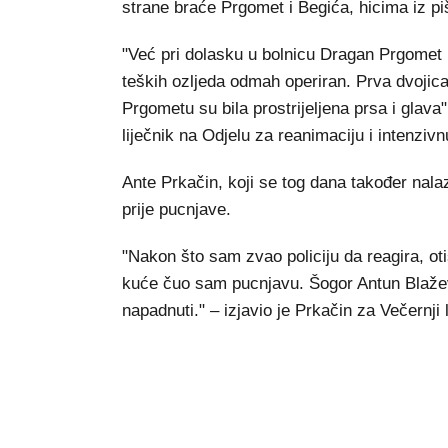
strane braće Prgomet i Begića, hicima iz piš
"Već pri dolasku u bolnicu Dragan Prgomet i
teških ozljeda odmah operiran. Prva dvojica 
Prgometu su bila prostrijeljena prsa i glava"
liječnik na Odjelu za reanimaciju i intenziv
Ante Prkačin, koji se tog dana također nalaz
prije pucnjave.
"Nakon što sam zvao policiju da reagira, ot
kuće čuo sam pucnjavu. Šogor Antun Blažević
napadnuti." – izjavio je Prkačin za Večernji l