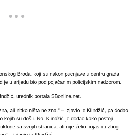
vonskog Broda, koji su nakon pucnjave u centru grada
d je u srijedu bio pod pojačanim policijskim nadzorom.
indžić, urednik portala SBonline.net.
, ali nitko ništa ne zna." – izjavio je Klindžić, pa dodao
o kojih su došli. No, Klindžić je dodao kako postoji
lone sa svojih stranica, ali nije želio pojasniti zbog
e" – izjavio je Klindžić.