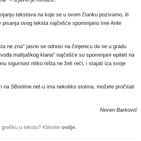
njanju tekstova na koje se u ovom članku pozivamo, ili
me pisanja ovog teksta najčešće spominjano ime Ante
ta ne zna" jasno se odnosi na činjenicu da se u gradu
 "vođa mafijaškog klana" najčešće su spominjani epiteti na
 sigurnost nitko ništa ne želi reći, i stajati iza svoje
na SBonline.net-u ima nekoliko stotina, možete pročitati
Neven Barković
ti grešku u tekstu? Kliknite
ovdje
.