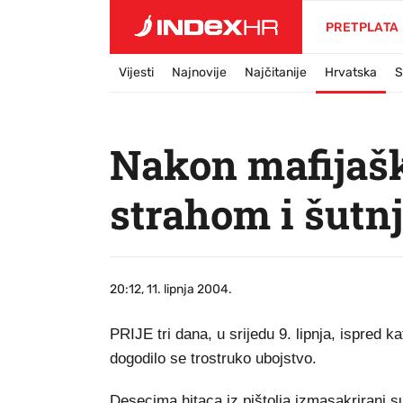
PRETPLATA
Vijesti
Najnovije
Najčitanije
Hrvatska
S
Nakon mafijašk
strahom i šutn
20:12, 11. lipnja 2004.
PRIJE tri dana, u srijedu 9. lipnja, ispred
dogodilo se trostruko ubojstvo.
Desecima hitaca iz pištolja izmasakrirani 