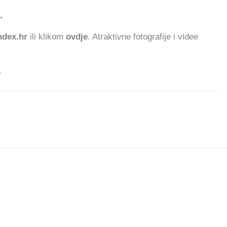
.
396.865
dex.hr
ili klikom
ovdje
. Atraktivne fotografije i videe
.