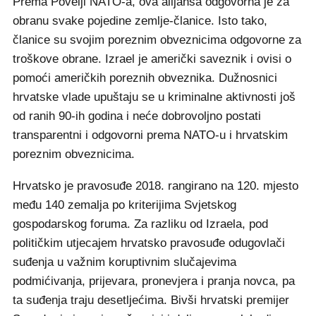
Prema Povelji NATO-a, ova alijansa odgovorna je za
obranu svake pojedine zemlje-članice. Isto tako,
članice su svojim poreznim obveznicima odgovorne za
troškove obrane. Izrael je američki saveznik i ovisi o
pomoći američkih poreznih obveznika. Dužnosnici
hrvatske vlade upuštaju se u kriminalne aktivnosti još
od ranih 90-ih godina i neće dobrovoljno postati
transparentni i odgovorni prema NATO-u i hrvatskim
poreznim obveznicima.
Hrvatsko je pravosuđe 2018. rangirano na 120. mjesto
među 140 zemalja po kriterijima Svjetskog
gospodarskog foruma. Za razliku od Izraela, pod
političkim utjecajem hrvatsko pravosuđe odugovlači
suđenja u važnim koruptivnim slučajevima
podmićivanja, prijevara, pronevjera i pranja novca, pa
ta suđenja traju desetljećima. Bivši hrvatski premijer