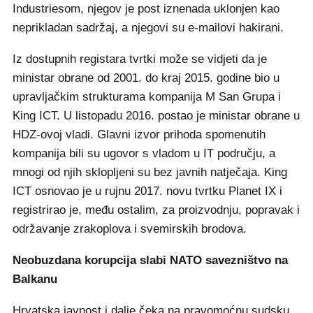
Industriesom, njegov je post iznenada uklonjen kao
neprikladan sadržaj, a njegovi su e-mailovi hakirani.
Iz dostupnih registara tvrtki može se vidjeti da je
ministar obrane od 2001. do kraj 2015. godine bio u
upravljačkim strukturama kompanija M San Grupa i
King ICT. U listopadu 2016. postao je ministar obrane u
HDZ-ovoj vladi. Glavni izvor prihoda spomenutih
kompanija bili su ugovor s vladom u IT području, a
mnogi od njih sklopljeni su bez javnih natječaja. King
ICT osnovao je u rujnu 2017. novu tvrtku Planet IX i
registrirao je, među ostalim, za proizvodnju, popravak i
održavanje zrakoplova i svemirskih brodova.
Neobuzdana korupcija slabi NATO savezništvo na
Balkanu
Hrvatska javnost i dalje čeka na pravomoćnu sudsku