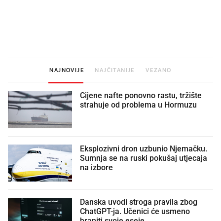
Mjesecima planiramo novu
Što povezuje Lexus i
kuhinju, a jednu važnu odluku
legendarnog Ponyja?
donesemo u samo deset minuta
NAJNOVIJE
NAJČITANIJE
VEZANO
Cijene nafte ponovno rastu, tržište
strahuje od problema u Hormuzu
Eksplozivni dron uzbunio Njemačku.
Sumnja se na ruski pokušaj utjecaja
na izbore
Danska uvodi stroga pravila zbog
ChatGPT-ja. Učenici će usmeno
braniti svoje eseje