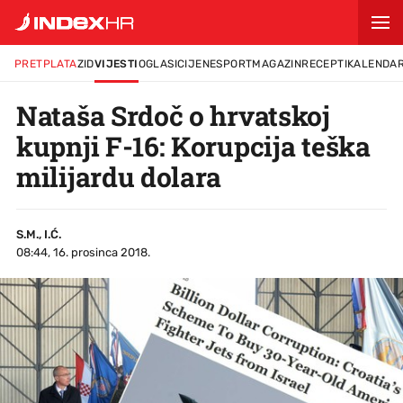
PRETPLATA
ZID
VIJESTI
OGLASI
CIJENE
SPORT
MAGAZIN
RECEPTI
KALENDA
Nataša Srdoč o hrvatskoj
kupnji F-16: Korupcija teška
milijardu dolara
S.M., I.Ć.
08:44, 16. prosinca 2018.