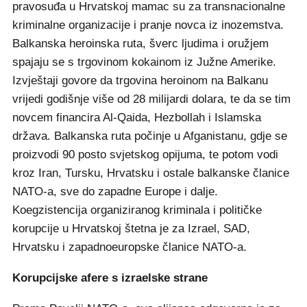
pravosuđa u Hrvatskoj mamac su za transnacionalne
kriminalne organizacije i pranje novca iz inozemstva.
Balkanska heroinska ruta, šverc ljudima i oružjem
spajaju se s trgovinom kokainom iz Južne Amerike.
Izvještaji govore da trgovina heroinom na Balkanu
vrijedi godišnje više od 28 milijardi dolara, te da se tim
novcem financira Al-Qaida, Hezbollah i Islamska
država. Balkanska ruta počinje u Afganistanu, gdje se
proizvodi 90 posto svjetskog opijuma, te potom vodi
kroz Iran, Tursku, Hrvatsku i ostale balkanske članice
NATO-a, sve do zapadne Europe i dalje.
Koegzistencija organiziranog kriminala i političke
korupcije u Hrvatskoj štetna je za Izrael, SAD,
Hrvatsku i zapadnoeuropske članice NATO-a.
Korupcijske afere s izraelske strane