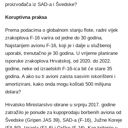
proizvođača iz SAD-a i Švedske?
Koruptivna praksa
Prema podacima o globalnom stanju flote, radni vijek
zrakoplova F-16 varira od jedne do 30 godina.
Najstarijem avionu F-16, koji je i dalje u službenoj
uporabi, trenutačno je 30 godina. U vrijeme planirane
isporuke zrakoplova Hrvatskoj, od 2020. do 2022.
godine, neke od izraelskih F-16-ica bit će stare 35
godina. A ako su ti avioni zaista sasvim iskorišteni i
amortizirani, kako onda mogu koštati 500 milijuna
dolara?
Hrvatsko Ministarstvo obrane u srpnju 2017. godine
zatražilo je ponude za kupoprodaju borbenih aviona od
Švedske (Gripen JAS 39), SAD-a (F-16), Južne Koreje
(FA-50), Izraela (F1-6) i Grčke (F-16). Kao kriterije u