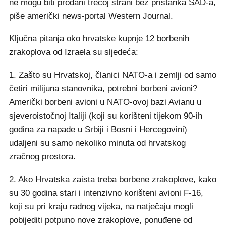
ne mogu biti prodani trećoj strani bez pristanka SAD-a,
piše američki news-portal Western Journal.
Ključna pitanja oko hrvatske kupnje 12 borbenih
zrakoplova od Izraela su sljedeća:
1. Zašto su Hrvatskoj, članici NATO-a i zemlji od samo
četiri milijuna stanovnika, potrebni borbeni avioni?
Američki borbeni avioni u NATO-ovoj bazi Avianu u
sjeveroistočnoj Italiji (koji su korišteni tijekom 90-ih
godina za napade u Srbiji i Bosni i Hercegovini)
udaljeni su samo nekoliko minuta od hrvatskog
zračnog prostora.
2. Ako Hrvatska zaista treba borbene zrakoplove, kako
su 30 godina stari i intenzivno korišteni avioni F-16,
koji su pri kraju radnog vijeka, na natječaju mogli
pobijediti potpuno nove zrakoplove, ponuđene od