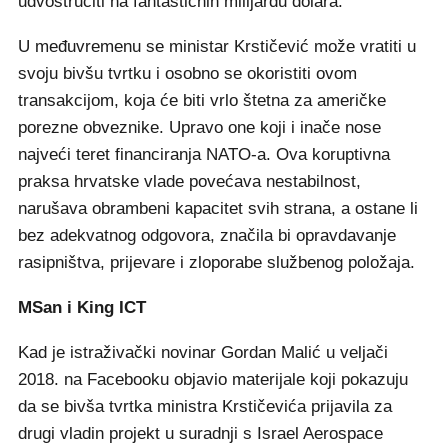
udvostručiti na fantastičnih milijardu dolara.
U međuvremenu se ministar Krstičević može vratiti u
svoju bivšu tvrtku i osobno se okoristiti ovom
transakcijom, koja će biti vrlo štetna za američke
porezne obveznike. Upravo one koji i inače nose
najveći teret financiranja NATO-a. Ova koruptivna
praksa hrvatske vlade povećava nestabilnost,
narušava obrambeni kapacitet svih strana, a ostane li
bez adekvatnog odgovora, značila bi opravdavanje
rasipništva, prijevare i zloporabe službenog položaja.
MSan i King ICT
Kad je istraživački novinar Gordan Malić u veljači
2018. na Facebooku objavio materijale koji pokazuju
da se bivša tvrtka ministra Krstičevića prijavila za
drugi vladin projekt u suradnji s Israel Aerospace