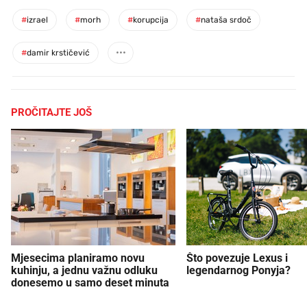
#
izrael
#
morh
#
korupcija
#
nataša srdoč
#
damir krstičević
PROČITAJTE JOŠ
Mjesecima planiramo novu
Što povezuje Lexus i
kuhinju, a jednu važnu odluku
legendarnog Ponyja?
donesemo u samo deset minuta