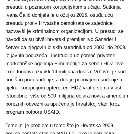
presudu u poznatom korupcijskom slučaju. Sutkinja
Ivana Čalić donijela je u ožujku 2015. osuđujuću
presudu protiv Hrvatske demokratske zajednice,
nazvavši je kriminalnom organizacijom. U presudi se
navodi da su bivši hrvatski premijer Ivo Sanader i
četvorica njegovih bliskih suradnika od 2003. do 2009.
iz javnih poduzeća i institucija uz pomoć privatne
marketinške agencija Fimi medije za sebe i HDZ-ove
crne fondove izvukli 14 milijuna dolara. Vrhovni je sud
poništio prvo suđenje, a dok je ponovljeno suđenje u
tijeku, korupcijom opterećeni HDZ vratio se na vlast.
Istodobno, više od 500 milijuna dolara novca američkih
poreznih obveznika upućeno je hrvatskoj vladi kroz
program potpore USAID.
Temeljni je problem u tome što je Hrvatska 2009.
godine postala članica NATO-a, iako je korupcija