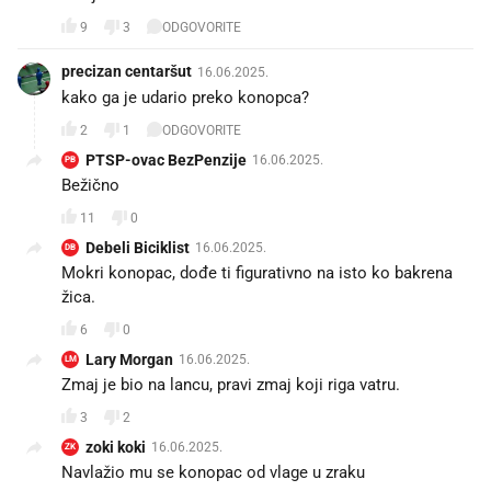
9
3
ODGOVORITE
precizan centaršut
16.06.2025.
kako ga je udario preko konopca?
2
1
ODGOVORITE
PTSP-ovac BezPenzije
16.06.2025.
PB
Bežično
11
0
Debeli Biciklist
16.06.2025.
DB
Mokri konopac, dođe ti figurativno na isto ko bakrena
žica.
6
0
Lary Morgan
16.06.2025.
LM
Zmaj je bio na lancu, pravi zmaj koji riga vatru.
3
2
zoki koki
16.06.2025.
ZK
Navlažio mu se konopac od vlage u zraku