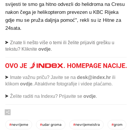
svijesti te smo ga hitno odvezli do helidroma na Cresu
nakon čega je helikopterom prevezen u KBC Rijeka
gdje mu se pruža daljnja pomoć", rekli su iz Hitne za
24sata.
Znate li nešto više o temi ili želite prijaviti grešku u
tekstu? Kliknite
ovdje
.
Imate važnu priču? Javite se na
desk@index.hr
ili
klikom
ovdje
. Atraktivne fotografije i videe plaćamo.
Želite raditi na Indexu? Prijavite se
ovdje
.
#
nevrijeme
#
udar groma
#
nevrijemeistra
#
grom