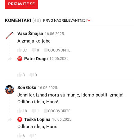
PRIJAVITE SE
KOMENTARI
(40)
Vasa Šmajsa
16.06.2025.
A zmaja ko jebe
37
0
ODGOVORITE
Pater Drago
16.06.2025.
PD
😂😂😂😂😂
3
0
Son Goku
16.06.2025.
Jennifer, iznad mora su munje, idemo pustiti zmaja! -
Odlična ideja, Hans!
18
1
ODGOVORITE
Teška Lopina
16.06.2025.
TL
Odlična ideja, Haris!
6
1