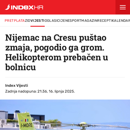
PRETPLATA
ZID
VIJESTI
OGLASI
CIJENE
SPORT
MAGAZIN
RECEPTI
KALENDA
Nijemac na Cresu puštao
zmaja, pogodio ga grom.
Helikopterom prebačen u
bolnicu
Index Vijesti
Zadnja nadopuna: 21:36, 16. lipnja 2025.