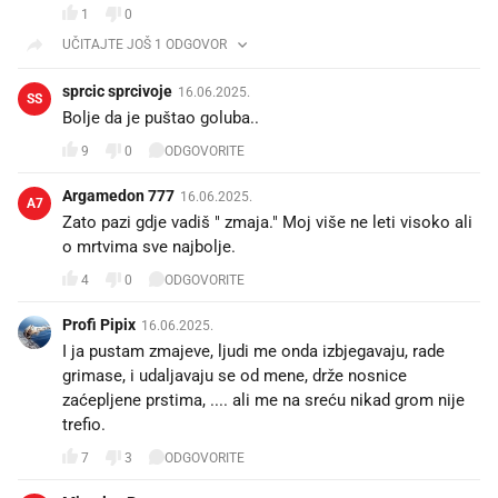
1
0
UČITAJTE JOŠ 1 ODGOVOR
sprcic sprcivoje
16.06.2025.
SS
Bolje da je puštao goluba..
9
0
ODGOVORITE
Argamedon 777
16.06.2025.
A7
Zato pazi gdje vadiš " zmaja." Moj više ne leti visoko ali
o mrtvima sve najbolje.
4
0
ODGOVORITE
Profi Pipix
16.06.2025.
I ja pustam zmajeve, ljudi me onda izbjegavaju, rade
grimase, i udaljavaju se od mene, drže nosnice
zaćepljene prstima, .... ali me na sreću nikad grom nije
trefio.
7
3
ODGOVORITE