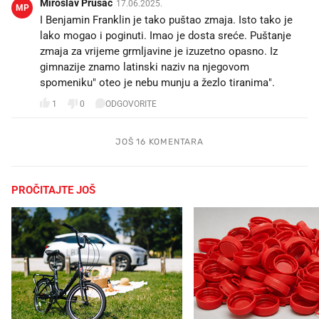
Miroslav Prusac
17.06.2025.
MP
I Benjamin Franklin je tako puštao zmaja. Isto tako je
lako mogao i poginuti. Imao je dosta sreće. Puštanje
zmaja za vrijeme grmljavine je izuzetno opasno. Iz
gimnazije znamo latinski naziv na njegovom
spomeniku" oteo je nebu munju a žezlo tiranima".
1
0
ODGOVORITE
JOŠ 16 KOMENTARA
PROČITAJTE JOŠ