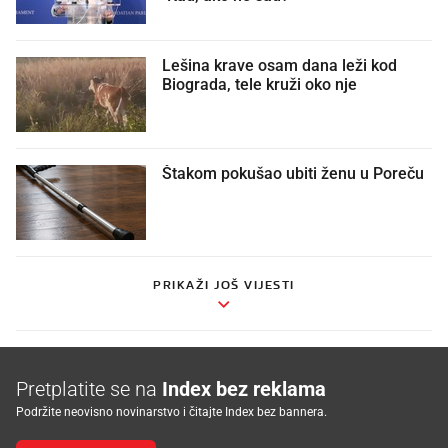
Lešina krave osam dana leži kod
Biograda, tele kruži oko nje
Štakom pokušao ubiti ženu u Poreču
PRIKAŽI JOŠ VIJESTI
Pretplatite se na
Index bez reklama
Podržite neovisno novinarstvo i čitajte Index bez bannera.