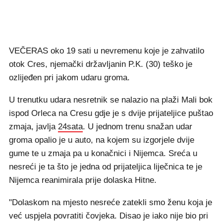
VEČERAS oko 19 sati u nevremenu koje je zahvatilo
otok Cres, njemački državljanin P.K. (30) teško je
ozlijeđen pri jakom udaru groma.
U trenutku udara nesretnik se nalazio na plaži Mali bok
ispod Orleca na Cresu gdje je s dvije prijateljice puštao
zmaja, javlja
24sata
. U jednom trenu snažan udar
groma opalio je u auto, na kojem su izgorjele dvije
gume te u zmaja pa u konačnici i Nijemca. Sreća u
nesreći je ta što je jedna od prijateljica liječnica te je
Nijemca reanimirala prije dolaska Hitne.
"Dolaskom na mjesto nesreće zatekli smo ženu koja je
već uspjela povratiti čovjeka. Disao je iako nije bio pri