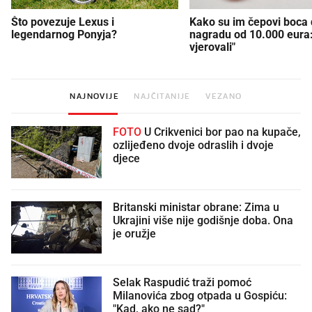
Što povezuje Lexus i
Kako su im čepovi boca d
legendarnog Ponyja?
nagradu od 10.000 eura
vjerovali"
NAJNOVIJE
NAJČITANIJE
VEZANO
FOTO
U Crikvenici bor pao na kupače,
ozlijeđeno dvoje odraslih i dvoje
djece
Britanski ministar obrane: Zima u
Ukrajini više nije godišnje doba. Ona
je oružje
Selak Raspudić traži pomoć
Milanovića zbog otpada u Gospiću:
"Kad, ako ne sad?"