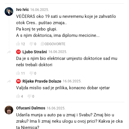
Ivo Ivic
16.06.2025.
VEČERAS oko 19 sati u nevremenu koje je zahvatilo
otok Cres.. puštao zmaja..
Pa konj te yebo glupi.
A s njim doktorica, ima diplomu mecicine...🤦
12
0
ODGOVORITE
Ljubo Strašni
16.06.2025.
LS
Da je s njim bio elektricar umjesto doktorice sad mu
nebi trebali doktori
11
0
Rijeke Pravde Dolaze
16.06.2025.
RD
Valjda mislio sad je prilika, konacno dobar vjetar
4
0
Ofucani Dalmos
16.06.2025.
Udarila munja u auto pa u zmaj i Svabu? Zmaj bio u
zraku? Ima li zmaj neku ulogu u ovoj prici? Kakva je cka
ta Njemica?