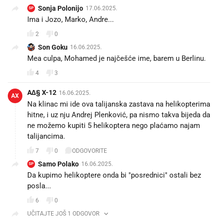
Sonja Polonijo
17.06.2025.
SP
Ima i Jozo, Marko, Andre...
2
0
Son Goku
16.06.2025.
Mea culpa, Mohamed je najčešće ime, barem u Berlinu.
4
3
A∆§ X-12
16.06.2025.
AX
Na klinac mi ide ova talijanska zastava na helikopterima
hitne, i uz nju Andrej Plenković, pa nismo takva bijeda da
ne možemo kupiti 5 helikoptera nego plaćamo najam
talijancima.
7
0
ODGOVORITE
Samo Polako
16.06.2025.
SP
Da kupimo helikoptere onda bi "posrednici" ostali bez
posla...
6
0
UČITAJTE JOŠ 1 ODGOVOR