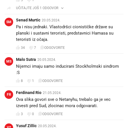
5
1
UČITAJTE JOŠ 1 ODGOVOR
Senad Murtic
20.05.2024.
SM
Pa i nisu jednaki. Vlastodršci cionističke države su
planski i sustavni teroristi, predstavnici Hamasa su
teroristi iz očaja.
34
7
ODGOVORITE
Malo Sutra
20.05.2024.
MS
Nijemci imaju samo inducirani Stockholmski sindrom
:S
8
1
ODGOVORITE
Ferdinand Rio
21.05.2024.
FR
Ova slika govori sve o Netanyhu, trebalo ga je vec
izvesti pred Sud, zlocinac mora odgovarati.
3
0
ODGOVORITE
Yusuf Zillic
20.05.2024.
YZ