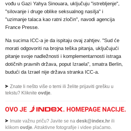
vođu u Gazi Yahya Sinouara, uključuju "istrebljenje",
"silovanje i druge oblike seksualnog nasilja" i
"uzimanje talaca kao ratni zločin", navodi agencija
France Presse.
Na sucima ICC-a je da ispitaju ovaj zahtjev. "Sud će
morati odgovoriti na brojna teška pitanja, uključujući
pitanje svoje nadležnosti i komplementarnosti istraga
dotičnih pravnih država, poput Izraela", smatra Berlin,
budući da Izrael nije država stranka ICC-a.
Znate li nešto više o temi ili želite prijaviti grešku u
tekstu? Kliknite
ovdje
.
Imate važnu priču? Javite se na
desk@index.hr
ili
klikom
ovdje
. Atraktivne fotografije i videe plaćamo.