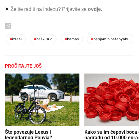
Želite raditi na Indexu? Prijavite se
ovdje
.
#
izrael
#
haški sud
#
hamas
#
benjamin netanyahu
PROČITAJTE JOŠ
Što povezuje Lexus i
Kako su im čepovi boca d
legendarnog Ponyja?
nagradu od 10.000 eura