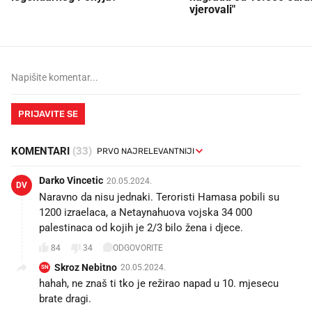
vjerovali"
PRIJAVITE SE
KOMENTARI
(33)
Darko Vincetic
20.05.2024.
DV
Naravno da nisu jednaki. Teroristi Hamasa pobili su
1200 izraelaca, a Netaynahuova vojska 34 000
palestinaca od kojih je 2/3 bilo žena i djece.
84
34
ODGOVORITE
Skroz Nebitno
20.05.2024.
SN
hahah, ne znaš ti tko je režirao napad u 10. mjesecu
brate dragi.