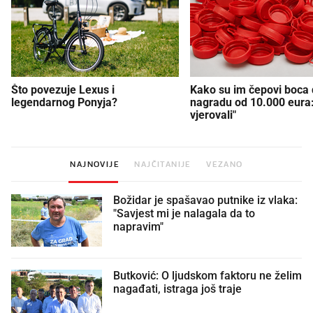
Što povezuje Lexus i
Kako su im čepovi boca d
legendarnog Ponyja?
nagradu od 10.000 eura
vjerovali"
NAJNOVIJE
NAJČITANIJE
VEZANO
Božidar je spašavao putnike iz vlaka:
"Savjest mi je nalagala da to
napravim"
Butković: O ljudskom faktoru ne želim
nagađati, istraga još traje