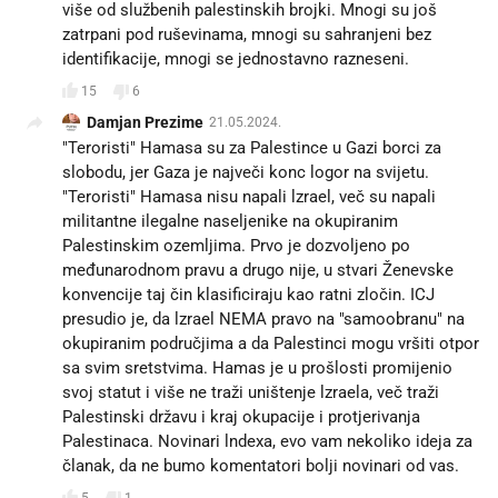
više od službenih palestinskih brojki. Mnogi su još
zatrpani pod ruševinama, mnogi su sahranjeni bez
identifikacije, mnogi se jednostavno razneseni.
15
6
Damjan Prezime
21.05.2024.
"Teroristi" Hamasa su za Palestince u Gazi borci za
slobodu, jer Gaza je največi konc logor na svijetu.
"Teroristi" Hamasa nisu napali lzrael, več su napali
militantne ilegalne naseljenike na okupiranim
Palestinskim ozemljima. Prvo je dozvoljeno po
međunarodnom pravu a drugo nije, u stvari Ženevske
konvencije taj čin klasificiraju kao ratni zločin. ICJ
presudio je, da lzrael NEMA pravo na "samoobranu" na
okupiranim područjima a da Palestinci mogu vršiti otpor
sa svim sretstvima. Hamas je u prošlosti promijenio
svoj statut i više ne traži uništenje lzraela, več traži
Palestinski državu i kraj okupacije i protjerivanja
Palestinaca. Novinari lndexa, evo vam nekoliko ideja za
članak, da ne bumo komentatori bolji novinari od vas.