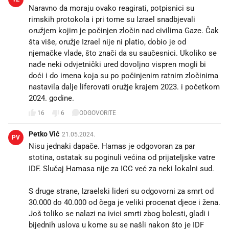
Naravno da moraju ovako reagirati, potpisnici su
rimskih protokola i pri tome su Izrael snadbjevali
oružjem kojim je počinjen zločin nad civilima Gaze. Čak
šta više, oružje Izrael nije ni platio, dobio je od
njemačke vlade, što znači da su saučesnici. Ukoliko se
nađe neki odvjetnički ured dovoljno vispren mogli bi
doći i do imena koja su po počinjenim ratnim zločinima
nastavila dalje liferovati oružje krajem 2023. i početkom
2024. godine.
16
6
ODGOVORITE
Petko Vić
21.05.2024.
PV
Nisu jednaki dapače. Hamas je odgovoran za par
stotina, ostatak su poginuli većina od prijateljske vatre
IDF. Slučaj Hamasa nije za ICC već za neki lokalni sud.
S druge strane, Izraelski lideri su odgovorni za smrt od
30.000 do 40.000 od čega je veliki procenat djece i žena.
Još toliko se nalazi na ivici smrti zbog bolesti, gladi i
bijednih uslova u kome su se našli nakon što je IDF