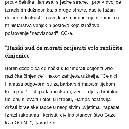
protiv čelnika Hamasa, s jedne strane, i protiv dvojice
izraelskih dužnosnika, s druge strane, dao je lažan
dojam jednakosti", navodi se u priopćenju njemačkog
ministarstva vanjskih poslova koje izražava
poštovanje "neovisnosti" ICC-a.
"Haški sud će morati ocijeniti vrlo različite
činjenice"
Berlin dodaje da će haški sud "morati ocijeniti vrlo
različite činjenice", nakon zahtjeva tužitelja. "Čelnici
Hamasa odgovorni su za barbarski masakr tijekom
kojeg su 7. listopada muškarci, žene i djeca brutalno
ubijeni, silovani i oteti u Izraelu, Hamas nastavlja
držati izraelske taoce u neopisivim uvjetima, napadati
Izrael raketama i koristiti civilno stanovništvo Gaze
kao živi štit", navodi se.