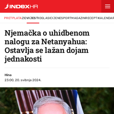
PRETPLATA
ZID
VIJESTI
OGLASI
CIJENE
SPORT
MAGAZIN
RECEPTI
KALENDA
Njemačka o uhidbenom
nalogu za Netanyahua:
Ostavlja se lažan dojam
jednakosti
Hina
23:00, 20. svibnja 2024.