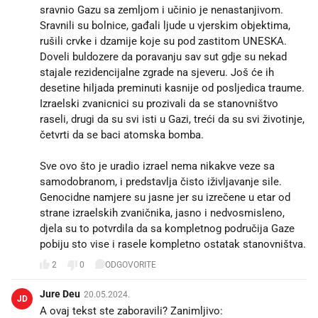
sravnio Gazu sa zemljom i učinio je nenastanjivom.
Sravnili su bolnice, gađali ljude u vjerskim objektima,
rušili crvke i dzamije koje su pod zastitom UNESKA.
Doveli buldozere da poravanju sav sut gdje su nekad
stajale rezidencijalne zgrade na sjeveru. Još će ih
desetine hiljada preminuti kasnije od posljedica traume.
Izraelski zvanicnici su prozivali da se stanovništvo
raseli, drugi da su svi isti u Gazi, treći da su svi životinje,
četvrti da se baci atomska bomba.
Sve ovo što je uradio izrael nema nikakve veze sa
samodobranom, i predstavlja čisto iživljavanje sile.
Genocidne namjere su jasne jer su izrečene u etar od
strane izraelskih zvaničnika, jasno i nedvosmisleno,
djela su to potvrdila da sa kompletnog područija Gaze
pobiju sto vise i rasele kompletno ostatak stanovništva.
2
0
ODGOVORITE
Jure Deu
20.05.2024.
JD
A ovaj tekst ste zaboravili? Zanimljivo: