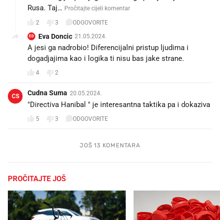
Rusa. Taj…
Pročitajte cijeli komentar
2
3
ODGOVORITE
Eva Doncic
21.05.2024.
ED
A jesi ga nadrobio! Diferencijalni pristup ljudima i
dogadjajima kao i logika ti nisu bas jake strane.
4
2
Cudna Suma
20.05.2024.
CS
"Directiva Hanibal " je interesantna taktika pa i dokaziva
5
3
ODGOVORITE
JOŠ 13 KOMENTARA
PROČITAJTE JOŠ