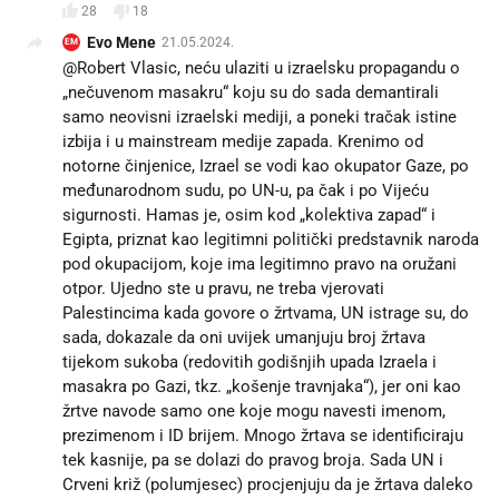
28
18
Evo Mene
21.05.2024.
EM
@Robert Vlasic, neću ulaziti u izraelsku propagandu o
„nečuvenom masakru“ koju su do sada demantirali
samo neovisni izraelski mediji, a poneki tračak istine
izbija i u mainstream medije zapada. Krenimo od
notorne činjenice, Izrael se vodi kao okupator Gaze, po
međunarodnom sudu, po UN-u, pa čak i po Vijeću
sigurnosti. Hamas je, osim kod „kolektiva zapad“ i
Egipta, priznat kao legitimni politički predstavnik naroda
pod okupacijom, koje ima legitimno pravo na oružani
otpor. Ujedno ste u pravu, ne treba vjerovati
Palestincima kada govore o žrtvama, UN istrage su, do
sada, dokazale da oni uvijek umanjuju broj žrtava
tijekom sukoba (redovitih godišnjih upada Izraela i
masakra po Gazi, tkz. „košenje travnjaka“), jer oni kao
žrtve navode samo one koje mogu navesti imenom,
prezimenom i ID brijem. Mnogo žrtava se identificiraju
tek kasnije, pa se dolazi do pravog broja. Sada UN i
Crveni križ (polumjesec) procjenjuju da je žrtava daleko