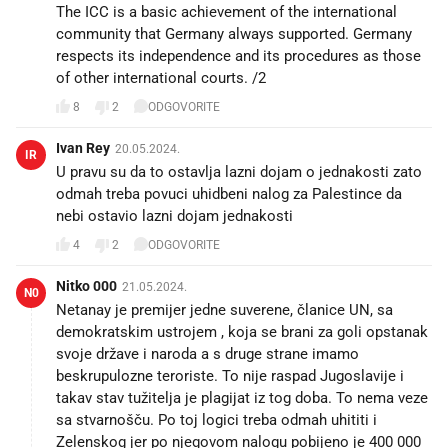
The ICC is a basic achievement of the international
community that Germany always supported. Germany
respects its independence and its procedures as those
of other international courts. /2
8
2
ODGOVORITE
Ivan Rey
20.05.2024.
IR
U pravu su da to ostavlja lazni dojam o jednakosti zato
odmah treba povuci uhidbeni nalog za Palestince da
nebi ostavio lazni dojam jednakosti
4
2
ODGOVORITE
Nitko 000
21.05.2024.
N0
Netanay je premijer jedne suverene, članice UN, sa
demokratskim ustrojem , koja se brani za goli opstanak
svoje države i naroda a s druge strane imamo
beskrupulozne teroriste. To nije raspad Jugoslavije i
takav stav tužitelja je plagijat iz tog doba. To nema veze
sa stvarnošču. Po toj logici treba odmah uhititi i
Zelenskog jer po njegovom nalogu pobijeno je 400 000