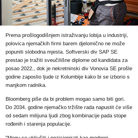
Prema prošlogodišnjem istraživanju lobija u industriji,
polovica njemačkih firmi barem djelomično ne može
popuniti slobodna mjesta. Softverski div SAP SE
prestao je tražiti sveučilišne diplome od kandidata za
posao 2022., dok je nekretninski div Vonovia SE prošle
godine zaposlio ljude iz Kolumbije kako bi se izborio s
manjkom radnika.
Bloomberg piše da bi problem mogao samo biti gori.
Do 2034. godine njemačko tržište rada napustit će više
od sedam milijuna ljudi zbog kombinacije pada stope
rođenih i starenja populacije.
"Mogu se uključiti i pozicionirati kao moderni