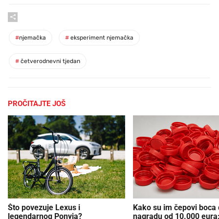
#
njemačka
#
eksperiment njemačka
#
četverodnevni tjedan
PROČITAJTE JOŠ
Što povezuje Lexus i
Kako su im čepovi boca d
legendarnog Ponyja?
nagradu od 10.000 eura