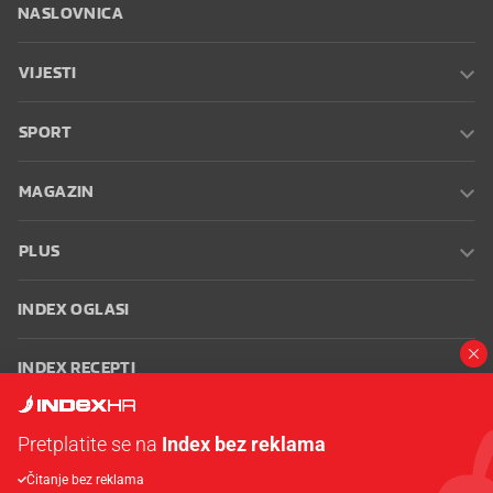
NASLOVNICA
VIJESTI
SPORT
MAGAZIN
PLUS
INDEX OGLASI
INDEX RECEPTI
INFO
Pretplatite se na
Index bez reklama
Čitanje bez reklama
Oglašavanje
Zaposli se na Indexu
Kontakt
Impressum
Uvjeti