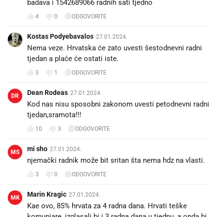
badava i 1542689066 radnih sati tjedno
4
0
ODGOVORITE
Kostas Podyebavalos
27.01.2024.
Nema veze. Hrvatska će zato uvesti šestodnevni radni
tjedan a plaće će ostati iste.
3
1
ODGOVORITE
Dean Rodeas
27.01.2024.
DR
Kod nas nisu sposobni zakonom uvesti petodnevni radni
tjedan,sramota!!!
10
3
ODGOVORITE
mi sho
27.01.2024.
MS
njemački radnik može bit sritan šta nema hdz na vlasti.
3
0
ODGOVORITE
Marin Kragic
27.01.2024.
MK
Kae ovo, 85% hrvata za 4 radna dana. Hrvati teške
komunjare, izglasali bi i 3 radna dana u tjednu, a onda bi