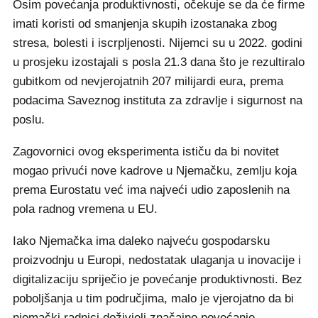
Osim povećanja produktivnosti, očekuje se da će firme
imati koristi od smanjenja skupih izostanaka zbog
stresa, bolesti i iscrpljenosti. Nijemci su u 2022. godini
u prosjeku izostajali s posla 21.3 dana što je rezultiralo
gubitkom od nevjerojatnih 207 milijardi eura, prema
podacima Saveznog instituta za zdravlje i sigurnost na
poslu.
Zagovornici ovog eksperimenta ističu da bi novitet
mogao privući nove kadrove u Njemačku, zemlju koja
prema Eurostatu već ima najveći udio zaposlenih na
pola radnog vremena u EU.
Iako Njemačka ima daleko najveću gospodarsku
proizvodnju u Europi, nedostatak ulaganja u inovacije i
digitalizaciju spriječio je povećanje produktivnosti. Bez
poboljšanja u tim područjima, malo je vjerojatno da bi
njemački radnici doživjeli značajno povećanje