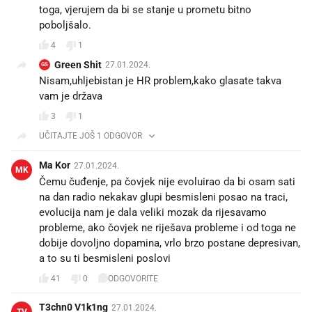
toga, vjerujem da bi se stanje u prometu bitno
poboljšalo.
4
1
Green Shit
27.01.2024.
GS
Nisam,uhljebistan je HR problem,kako glasate takva
vam je država
3
1
UČITAJTE JOŠ 1 ODGOVOR
Ma Kor
27.01.2024.
MK
Čemu čuđenje, pa čovjek nije evoluirao da bi osam sati
na dan radio nekakav glupi besmisleni posao na traci,
evolucija nam je dala veliki mozak da rijesavamo
probleme, ako čovjek ne riješava probleme i od toga ne
dobije dovoljno dopamina, vrlo brzo postane depresivan,
a to su ti besmisleni poslovi
41
0
ODGOVORITE
T3chn0 V1k1ng
27.01.2024.
TV