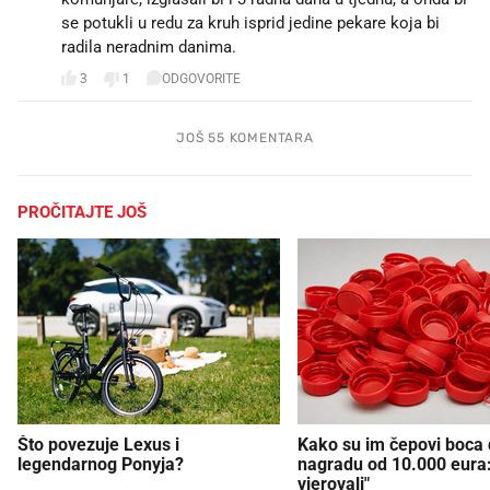
se potukli u redu za kruh isprid jedine pekare koja bi
radila neradnim danima. 🙄😂😂
3
1
ODGOVORITE
JOŠ 55 KOMENTARA
PROČITAJTE JOŠ
Što povezuje Lexus i
Kako su im čepovi boca d
legendarnog Ponyja?
nagradu od 10.000 eura
vjerovali"