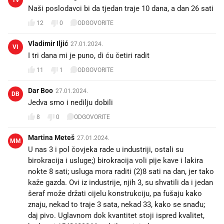
Naši poslodavci bi da tjedan traje 10 dana, a dan 26 sati
12
0
ODGOVORITE
Vladimir Iljić
27.01.2024.
VI
I tri dana mi je puno, di ću četiri radit🤮
11
1
ODGOVORITE
Dar Boo
27.01.2024.
DB
Jedva smo i nedilju dobili
8
0
ODGOVORITE
Martina Meteš
27.01.2024.
MM
U nas 3 i pol čovjeka rade u industriji, ostali su
birokracija i usluge;) birokracija voli pije kave i lakira
nokte 8 sati; usluga mora raditi (2)8 sati na dan, jer tako
kaže gazda. Ovi iz industrije, njih 3, su shvatili da i jedan
šeraf može držati cijelu konstrukciju, pa fušaju kako
znaju, nekad to traje 3 sata, nekad 33, kako se snađu;
daj pivo. Uglavnom dok kvantitet stoji ispred kvalitet,