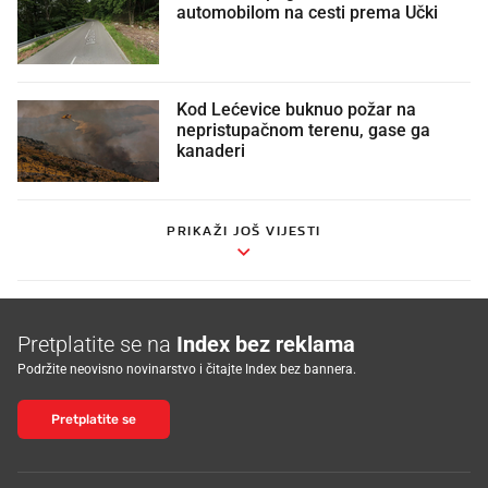
automobilom na cesti prema Učki
Kod Lećevice buknuo požar na
nepristupačnom terenu, gase ga
kanaderi
PRIKAŽI JOŠ VIJESTI
Pretplatite se na
Index bez reklama
Podržite neovisno novinarstvo i čitajte Index bez bannera.
Pretplatite se