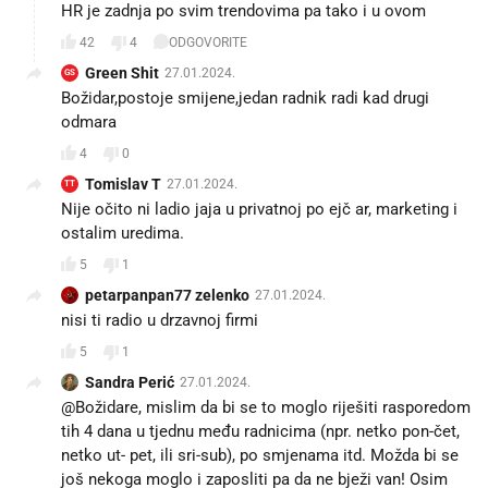
HR je zadnja po svim trendovima pa tako i u ovom
42
4
ODGOVORITE
Green Shit
27.01.2024.
GS
Božidar,postoje smijene,jedan radnik radi kad drugi
odmara
4
0
Tomislav T
27.01.2024.
TT
Nije očito ni ladio jaja u privatnoj po ejč ar, marketing i
ostalim uredima.
5
1
petarpanpan77 zelenko
27.01.2024.
nisi ti radio u drzavnoj firmi 🤣
5
1
Sandra Perić
27.01.2024.
@Božidare, mislim da bi se to moglo riješiti rasporedom
tih 4 dana u tjednu među radnicima (npr. netko pon-čet,
netko ut- pet, ili sri-sub), po smjenama itd. Možda bi se
još nekoga moglo i zaposliti pa da ne bježi van! Osim