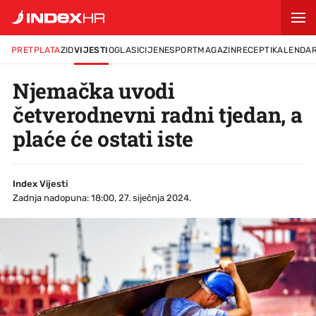
PRETPLATA
ZID
VIJESTI
OGLASI
CIJENE
SPORT
MAGAZIN
RECEPTI
KALENDA
Njemačka uvodi
četverodnevni radni tjedan, a
plaće će ostati iste
Index Vijesti
Zadnja nadopuna: 18:00, 27. siječnja 2024.