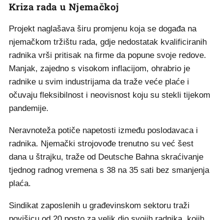
Kriza rada u Njemačkoj
Projekt naglašava širu promjenu koja se događa na
njemačkom tržištu rada, gdje nedostatak kvalificiranih
radnika vrši pritisak na firme da popune svoje redove.
Manjak, zajedno s visokom inflacijom, ohrabrio je
radnike u svim industrijama da traže veće plaće i
očuvaju fleksibilnost i neovisnost koju su stekli tijekom
pandemije.
Neravnoteža potiče napetosti između poslodavaca i
radnika. Njemački strojovođe trenutno su već šest
dana u štrajku, traže od Deutsche Bahna skraćivanje
tjednog radnog vremena s 38 na 35 sati bez smanjenja
plaća.
Sindikat zaposlenih u građevinskom sektoru traži
povišicu od 20 posto za velik dio svojih radnika, kojih