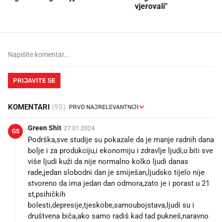
vjerovali"
PRIJAVITE SE
KOMENTARI
(95)
Green Shit
27.01.2024.
GS
Podrška,sve studije su pokazale da je manje radnih dana
bolje i za produkciju,i ekonomiju i zdravlje ljudi,u biti sve
više ljudi kuži da nije normalno kolko ljudi danas
rade,jedan slobodni dan je smiješan,ljudsko tijelo nije
stvoreno da ima jedan dan odmora,zato je i porast u 21
st,psihičkih
bolesti,depresije,tjeskobe,samoubojstava,ljudi su i
društvena biča,ako samo radiš kad tad pukneš,naravno