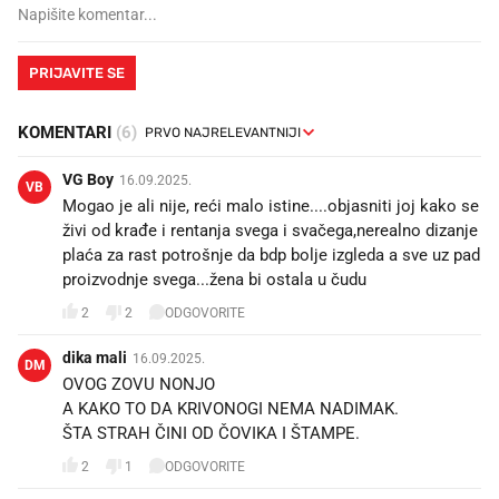
PRIJAVITE SE
KOMENTARI
(6)
VG Boy
16.09.2025.
VB
Mogao je ali nije, reći malo istine....objasniti joj kako se
živi od krađe i rentanja svega i svačega,nerealno dizanje
plaća za rast potrošnje da bdp bolje izgleda a sve uz pad
proizvodnje svega...žena bi ostala u čudu
2
2
ODGOVORITE
dika mali
16.09.2025.
DM
OVOG ZOVU NONJO
A KAKO TO DA KRIVONOGI NEMA NADIMAK.
ŠTA STRAH ČINI OD ČOVIKA I ŠTAMPE.
2
1
ODGOVORITE