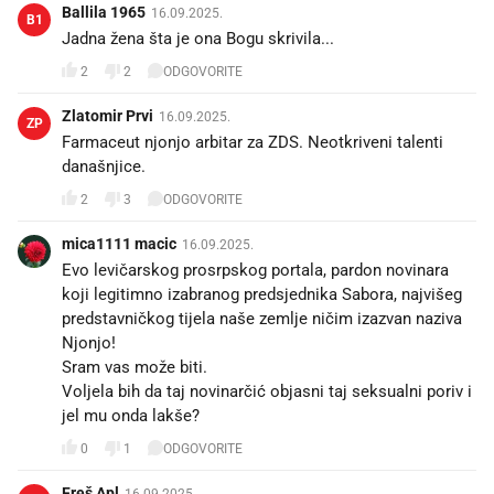
Ballila 1965
16.09.2025.
B1
Jadna žena šta je ona Bogu skrivila...
2
2
ODGOVORITE
Zlatomir Prvi
16.09.2025.
ZP
Farmaceut njonjo arbitar za ZDS. Neotkriveni talenti
današnjice.
2
3
ODGOVORITE
mica1111 macic
16.09.2025.
Evo levičarskog prosrpskog portala, pardon novinara
koji legitimno izabranog predsjednika Sabora, najvišeg
predstavničkog tijela naše zemlje ničim izazvan naziva
Njonjo!
Sram vas može biti.
Voljela bih da taj novinarčić objasni taj seksualni poriv i
jel mu onda lakše?
0
1
ODGOVORITE
Freš Apl