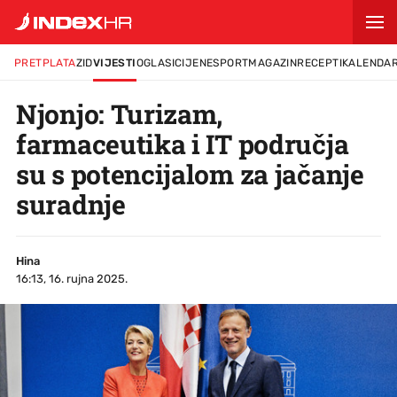
PRETPLATA
ZID
VIJESTI
OGLASI
CIJENE
SPORT
MAGAZIN
RECEPTI
KALENDA
Njonjo: Turizam,
farmaceutika i IT područja
su s potencijalom za jačanje
suradnje
Hina
16:13, 16. rujna 2025.