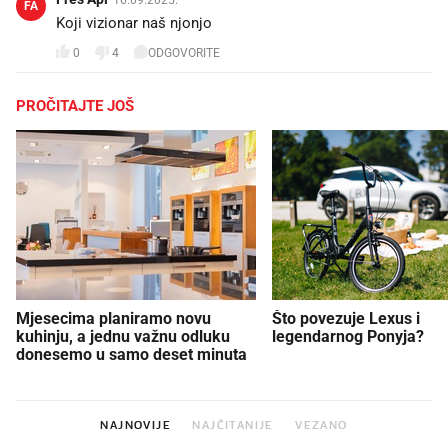
16.09.2025.
FA
Koji vizionar naš njonjo
0
4
ODGOVORITE
PROČITAJTE JOŠ
Mjesecima planiramo novu
Što povezuje Lexus i
kuhinju, a jednu važnu odluku
legendarnog Ponyja?
donesemo u samo deset minuta
NAJNOVIJE
NAJČITANIJE
VEZANO