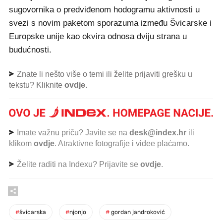
sugovornika o predviđenom hodogramu aktivnosti u
svezi s novim paketom sporazuma između Švicarske i
Europske unije kao okvira odnosa dviju strana u
budućnosti.
Znate li nešto više o temi ili želite prijaviti grešku u
tekstu? Kliknite
ovdje
.
Imate važnu priču? Javite se na
desk@index.hr
ili
klikom
ovdje
. Atraktivne fotografije i videe plaćamo.
Želite raditi na Indexu? Prijavite se
ovdje
.
#
švicarska
#
njonjo
#
gordan jandroković