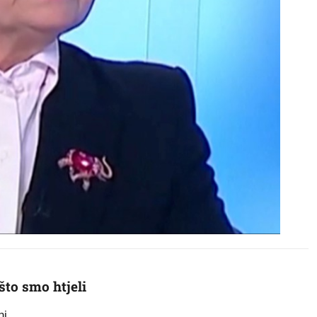
što smo htjeli
i.