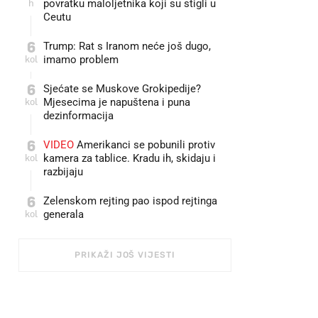
h
povratku maloljetnika koji su stigli u
Ceutu
6
Trump: Rat s Iranom neće još dugo,
kol
imamo problem
6
Sjećate se Muskove Grokipedije?
kol
Mjesecima je napuštena i puna
dezinformacija
6
VIDEO
Amerikanci se pobunili protiv
kol
kamera za tablice. Kradu ih, skidaju i
razbijaju
6
Zelenskom rejting pao ispod rejtinga
kol
generala
PRIKAŽI JOŠ VIJESTI