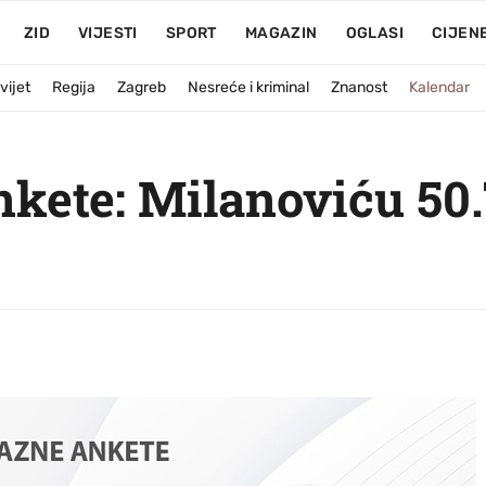
ZID
VIJESTI
SPORT
MAGAZIN
OGLASI
CIJEN
vijet
Regija
Zagreb
Nesreće i kriminal
Znanost
Kalendar
nkete: Milanoviću 50