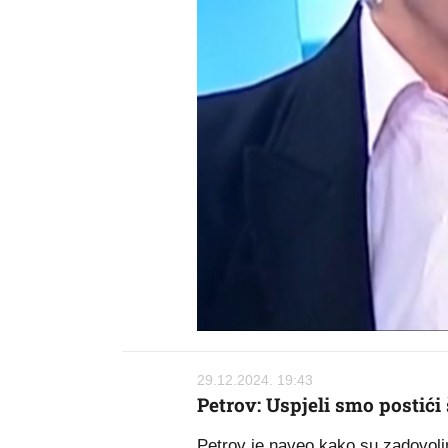
29.12.2024. 19:43
Petrov: Uspjeli smo postići 
Petrov je naveo kako su zadovoljn