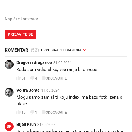
PRIJAVITE SE
KOMENTARI
(52)
Drugovi i drugarice
31.05.2024.
Kada sam vidio sliku, vec mi je bilo vruce..
51
4
ODGOVORITE
Voltra Jonta
31.05.2024.
Mogu samo zamisliti koju index ima bazu fotki zena s
plaze.
15
1
ODGOVORITE
Bijeli Kruh
31.05.2024.
BK
Bilo bi lose da padne snijeg u 8.misecu,ko bi ga cistija