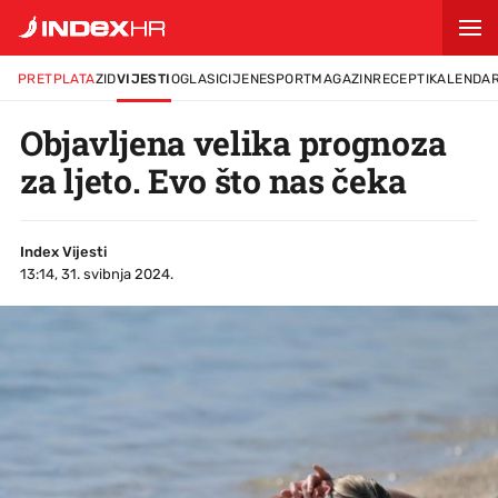
PRETPLATA
ZID
VIJESTI
OGLASI
CIJENE
SPORT
MAGAZIN
RECEPTI
KALENDA
Objavljena velika prognoza
za ljeto. Evo što nas čeka
Index Vijesti
13:14, 31. svibnja 2024.