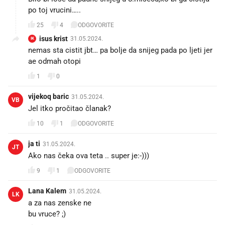
po toj vrucini…..
25
4
ODGOVORITE
isus krist
31.05.2024.
IK
nemas sta cistit jbt… pa bolje da snijeg pada po ljeti jer
ae odmah otopi 😂
1
0
vijekoq baric
31.05.2024.
VB
Jel itko pročitao članak?
10
1
ODGOVORITE
ja ti
31.05.2024.
JT
Ako nas čeka ova teta .. super je:-)))
9
1
ODGOVORITE
Lana Kalem
31.05.2024.
LK
a za nas zenske ne
bu vruce? ;)