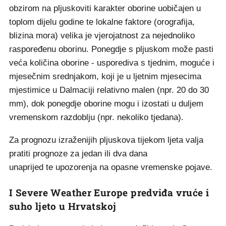
obzirom na pljuskoviti karakter oborine uobičajen u
toplom dijelu godine te lokalne faktore (orografija,
blizina mora) velika je vjerojatnost za nejednoliko
raspoređenu oborinu. Ponegdje s pljuskom može pasti
veća količina oborine - usporediva s tjednim, moguće i
mjesečnim srednjakom, koji je u ljetnim mjesecima
mjestimice u Dalmaciji relativno malen (npr. 20 do 30
mm), dok ponegdje oborine mogu i izostati u duljem
vremenskom razdoblju (npr. nekoliko tjedana).
Za prognozu izraženijih pljuskova tijekom ljeta valja
pratiti prognoze za jedan ili dva dana
unaprijed te upozorenja na opasne vremenske pojave.
I Severe Weather Europe predviđa vruće i
suho ljeto u Hrvatskoj