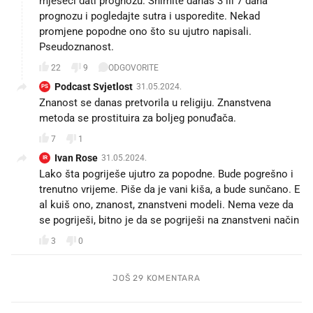
mjeseci dati prognozu. Snimite danas 3 ili 7 dana
prognozu i pogledajte sutra i usporedite. Nekad
promjene popodne ono što su ujutro napisali.
Pseudoznanost.
22
9
ODGOVORITE
Podcast Svjetlost
31.05.2024.
PS
Znanost se danas pretvorila u religiju. Znanstvena
metoda se prostituira za boljeg ponuđača.
7
1
Ivan Rose
31.05.2024.
IR
Lako šta pogriješe ujutro za popodne. Bude pogrešno i
trenutno vrijeme. Piše da je vani kiša, a bude sunčano. E
al kuiš ono, znanost, znanstveni modeli. Nema veze da
se pogriješi, bitno je da se pogriješi na znanstveni način
3
0
JOŠ 29 KOMENTARA