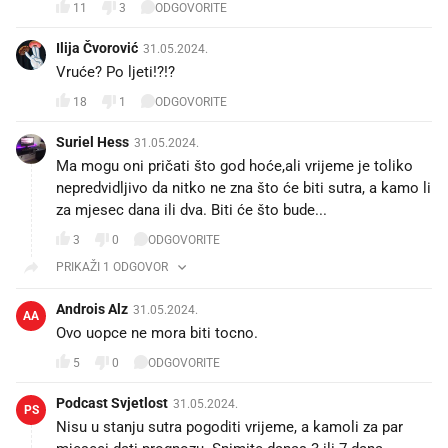
11
3
ODGOVORITE
Ilija Čvorović
31.05.2024.
Vruće? Po ljeti!?!?😲
18
1
ODGOVORITE
Suriel Hess
31.05.2024.
Ma mogu oni pričati što god hoće,ali vrijeme je toliko
nepredvidljivo da nitko ne zna što će biti sutra, a kamo li
za mjesec dana ili dva. Biti će što bude...😐
3
0
ODGOVORITE
PRIKAŽI 1 ODGOVOR
Androis Alz
31.05.2024.
AA
Ovo uopce ne mora biti tocno.
5
0
ODGOVORITE
Podcast Svjetlost
31.05.2024.
PS
Nisu u stanju sutra pogoditi vrijeme, a kamoli za par