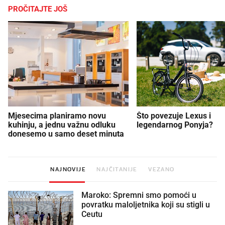
PROČITAJTE JOŠ
Mjesecima planiramo novu
Što povezuje Lexus i
kuhinju, a jednu važnu odluku
legendarnog Ponyja?
donesemo u samo deset minuta
NAJNOVIJE
NAJČITANIJE
VEZANO
Maroko: Spremni smo pomoći u
povratku maloljetnika koji su stigli u
Ceutu