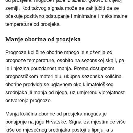
od prosjeka, moguće i jače izraženo, gotovo u cijeloj
zemlji. Kod takvog signala može se zaključiti da se
očekuje pozitivno odstupanje i minimalne i maksimalne
temperature od prosjeka.
Manje oborina od prosjeka
Prognoza količine oborine mnogo je složenija od
prognoze temperature, osobito na sezonskoj skali, pa
je i njezina pouzdanost manja. Prema dostupnom
prognostičkom materijalu, ukupna sezonska količina
oborine predviđa se uglavnom oko klimatološkog
srednjaka ili manja od njega, uz umjerenu vjerojatnost
ostvarenja prognoze.
Manja količina oborine od prosjeka moguća je
ponajprije na jugu Hrvatske. Signal za mjestimice više
kiše od mjesečnog srednjaka postoji u lipnju, a s