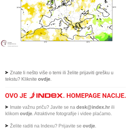
Znate li nešto više o temi ili želite prijaviti grešku u
tekstu? Kliknite
ovdje
.
Imate važnu priču? Javite se na
desk@index.hr
ili
klikom
ovdje
. Atraktivne fotografije i videe plaćamo.
Želite raditi na Indexu? Prijavite se
ovdje
.