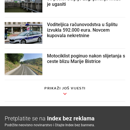
je ugasiti
Voditeljica računovodstva u Splitu
izvukla 592.000 eura. Novcem
kupovala nekretnine
Motociklist poginuo nakon slijetanja s
ceste blizu Marije Bistrice
PRIKAŽI JOŠ VIJESTI
Pretplatite se na
Index bez reklama
Podržite neovisno novinarstvo i čitajte Index bez bannera.