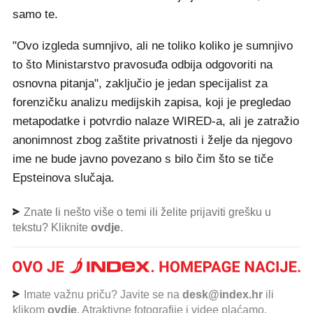
samo te.
"Ovo izgleda sumnjivo, ali ne toliko koliko je sumnjivo
to što Ministarstvo pravosuđa odbija odgovoriti na
osnovna pitanja", zaključio je jedan specijalist za
forenzičku analizu medijskih zapisa, koji je pregledao
metapodatke i potvrdio nalaze WIRED-a, ali je zatražio
anonimnost zbog zaštite privatnosti i želje da njegovo
ime ne bude javno povezano s bilo čim što se tiče
Epsteinova slučaja.
Znate li nešto više o temi ili želite prijaviti grešku u
tekstu? Kliknite
ovdje
.
Imate važnu priču? Javite se na
desk@index.hr
ili
klikom
ovdje
. Atraktivne fotografije i videe plaćamo.