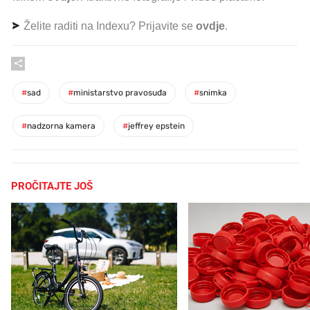
Želite raditi na Indexu? Prijavite se
ovdje
.
#
sad
#
ministarstvo pravosuđa
#
snimka
#
nadzorna kamera
#
jeffrey epstein
PROČITAJTE JOŠ