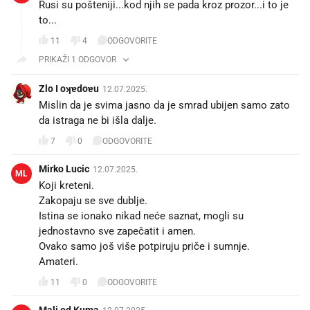
Rusi su pošteniji...kod njih se pada kroz prozor...i to je
to...
11
4
ODGOVORITE
PRIKAŽI 1 ODGOVOR
Zlo I oʞɐdoɐu
12.07.2025.
Mislin da je svima jasno da je smrad ubijen samo zato
da istraga ne bi išla dalje.🔞
7
0
ODGOVORITE
Mirko Lucic
12.07.2025.
ML
Koji kreteni.
Zakopaju se sve dublje.
Istina se ionako nikad neće saznat, mogli su
jednostavno sve zapečatit i amen.
Ovako samo još više potpiruju priče i sumnje.
Amateri. 🤷‍♂️
11
0
ODGOVORITE