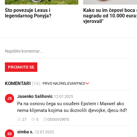
Što povezuje Lexus i
Kako su im čepovi boca d
legendarnog Ponyja?
nagradu od 10.000 eura
vjerovali"
PRIJAVITE SE
KOMENTARI
(16)
Jasenko Salihovic
12.07.2025.
JS
Pa na osnovu čega su osuđeni Epstein i Maxwel ako
nema klijenata kojima su dozvolili djevojke, djecu itd?
27
0
ODGOVORITE
simba s.
12.07.2025.
SS