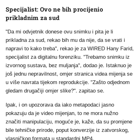
Specijalist: Ovo ne bih procijenio
prikladnim za sud
"Da mi odvjetnik donese ovu snimku i pita je li
prikladna za sud, rekao bih mu da nije, da se vrati i
napravi to kako treba", rekao je za WIRED Hany Farid,
specijalist za digitalnu forenziku. "Trebamo snimku iz
izvornog sustava, bez muljanja", dodao je. Istaknuo je
još jednu nepravilnost, omjer stranica videa mijenja se
u više navrata tijekom reprodukcije. "Zašto odjednom
gledam drugačiji omjer slike?". zapitao se.
Ipak, i on upozorava da iako metapodaci jasno
pokazuju da je video mijenjan, to ne mora nužno
značiti manipulaciju, moguće je, kaže, da su promjene
bile tehničke prirode, poput konverzije iz zatvorskog,
vlasničkog formata u standardni MP4.