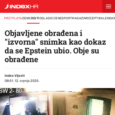
PRETPLATA
ZID
VIJESTI
OGLASI
CIJENE
SPORT
MAGAZIN
RECEPTI
KALENDA
Objavljene obrađena i
"izvorna" snimka kao dokaz
da se Epstein ubio. Obje su
obrađene
Index Vijesti
08:51, 12. srpnja 2025.