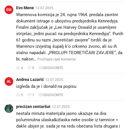
Evo Mene
12.07.2025.
EM
Warrenova komisija je 24. rujna 1964. predala završni
dokument istrage o ubojstvu predsjednika Kennedyja.
Finalni zaključak je „Lee Harvey Oswald je usamljeni
strijelac, jedini pucač na predsjednika Kennedyja“. Punih
61 godinu su razni „teoretičari zavjere“ tvrdili da je
Warrenov izvještaj šupalj k'o crkveno zvono, ali su ih
stalno napadali: „PRIGLUPI TEORETIČARI ZAVJERE“, da
bi, nakon…
Pročitajte cijeli komentar
4
0
ODGOVORITE
Andrea Lazarić
12.07.2025.
AL
izgleda da je i donald na popisu
5
1
ODGOVORITE
precizan centaršut
12.07.2025.
nestala minuta materijala jasno ukazuje na dva
poluminutna ulaska&izlaska neke osobe iz tamnice =
dakle ubijen je. sada je na redu obećana lista drugara i