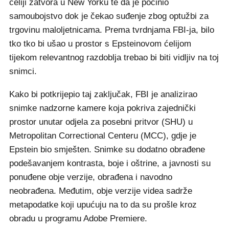
ćeliji zatvora u New Yorku te da je počinio
samoubojstvo dok je čekao suđenje zbog optužbi za
trgovinu maloljetnicama. Prema tvrdnjama FBI-ja, bilo
tko tko bi ušao u prostor s Epsteinovom ćelijom
tijekom relevantnog razdoblja trebao bi biti vidljiv na toj
snimci.
Kako bi potkrijepio taj zaključak, FBI je analizirao
snimke nadzorne kamere koja pokriva zajednički
prostor unutar odjela za posebni pritvor (SHU) u
Metropolitan Correctional Centeru (MCC), gdje je
Epstein bio smješten. Snimke su dodatno obrađene
podešavanjem kontrasta, boje i oštrine, a javnosti su
ponuđene obje verzije, obrađena i navodno
neobrađena. Međutim, obje verzije videa sadrže
metapodatke koji upućuju na to da su prošle kroz
obradu u programu Adobe Premiere.