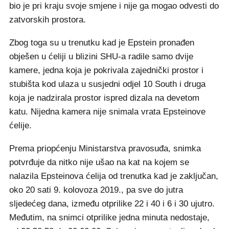
bio je pri kraju svoje smjene i nije ga mogao odvesti do
zatvorskih prostora.
Zbog toga su u trenutku kad je Epstein pronađen
obješen u ćeliji u blizini SHU-a radile samo dvije
kamere, jedna koja je pokrivala zajednički prostor i
stubišta kod ulaza u susjedni odjel 10 South i druga
koja je nadzirala prostor ispred dizala na devetom
katu. Nijedna kamera nije snimala vrata Epsteinove
ćelije.
Prema priopćenju Ministarstva pravosuđa, snimka
potvrđuje da nitko nije ušao na kat na kojem se
nalazila Epsteinova ćelija od trenutka kad je zaključan,
oko 20 sati 9. kolovoza 2019., pa sve do jutra
sljedećeg dana, između otprilike 22 i 40 i 6 i 30 ujutro.
Međutim, na snimci otprilike jedna minuta nedostaje,