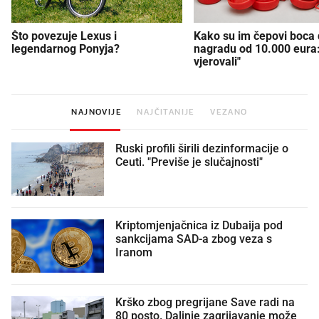
Što povezuje Lexus i
Kako su im čepovi boca d
legendarnog Ponyja?
nagradu od 10.000 eura
vjerovali"
NAJNOVIJE
NAJČITANIJE
VEZANO
Ruski profili širili dezinformacije o
Ceuti. "Previše je slučajnosti"
Kriptomjenjačnica iz Dubaija pod
sankcijama SAD-a zbog veza s
Iranom
Krško zbog pregrijane Save radi na
80 posto. Daljnje zagrijavanje može