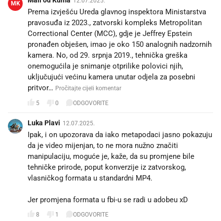
Mali od Kuma
12.07.2025.
MK
Prema izvješću Ureda glavnog inspektora Ministarstva
pravosuđa iz 2023., zatvorski kompleks Metropolitan
Correctional Center (MCC), gdje je Jeffrey Epstein
pronađen obješen, imao je oko 150 analognih nadzornih
kamera. No, od 29. srpnja 2019., tehnička greška
onemogućila je snimanje otprilike polovici njih,
uključujući većinu kamera unutar odjela za posebni
pritvor…
Pročitajte cijeli komentar
5
0
ODGOVORITE
Luka Plavi
12.07.2025.
Ipak, i on upozorava da iako metapodaci jasno pokazuju
da je video mijenjan, to ne mora nužno značiti
manipulaciju, moguće je, kaže, da su promjene bile
tehničke prirode, poput konverzije iz zatvorskog,
vlasničkog formata u standardni MP4.
Jer promjena formata u fbi-u se radi u adobeu xD
8
1
ODGOVORITE