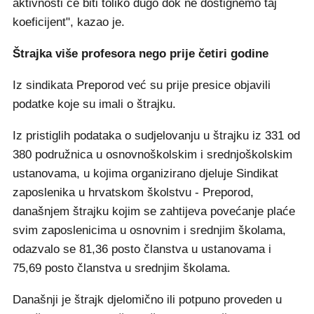
aktivnosti će biti toliko dugo dok ne dostignemo taj
koeficijent", kazao je.
Štrajka više profesora nego prije četiri godine
Iz sindikata Preporod već su prije presice objavili
podatke koje su imali o štrajku.
Iz pristiglih podataka o sudjelovanju u štrajku iz 331 od
380 podružnica u osnovnoškolskim i srednjoškolskim
ustanovama, u kojima organizirano djeluje Sindikat
zaposlenika u hrvatskom školstvu - Preporod,
današnjem štrajku kojim se zahtijeva povećanje plaće
svim zaposlenicima u osnovnim i srednjim školama,
odazvalo se 81,36 posto članstva u ustanovama i
75,69 posto članstva u srednjim školama.
Današnji je štrajk djelomično ili potpuno proveden u