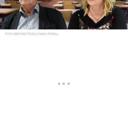
FOTO: KRISTINA ŠTEDUL FABAC/PIXSELL