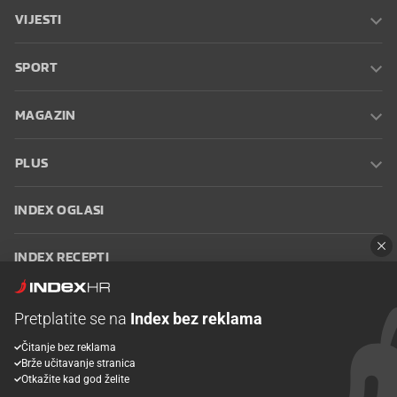
VIJESTI
SPORT
MAGAZIN
PLUS
INDEX OGLASI
INDEX RECEPTI
INFO
Pretplatite se na
Index bez reklama
Čitanje bez reklama
Oglašavanje
Zaposli se na Indexu
Kontakt
Impressum
Uvjeti
Brže učitavanje stranica
korištenja
Postavke kolačića
Otkažite kad god želite