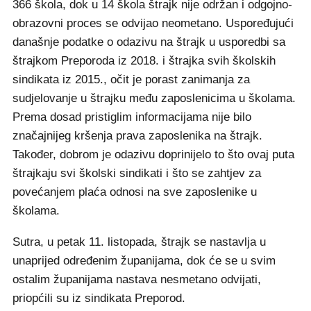
366 škola, dok u 14 škola štrajk nije održan i odgojno-
obrazovni proces se odvijao neometano. Uspoređujući
današnje podatke o odazivu na štrajk u usporedbi sa
štrajkom Preporoda iz 2018. i štrajka svih školskih
sindikata iz 2015., očit je porast zanimanja za
sudjelovanje u štrajku među zaposlenicima u školama.
Prema dosad pristiglim informacijama nije bilo
značajnijeg kršenja prava zaposlenika na štrajk.
Također, dobrom je odazivu doprinijelo to što ovaj puta
štrajkaju svi školski sindikati i što se zahtjev za
povećanjem plaća odnosi na sve zaposlenike u
školama.
Sutra, u petak 11. listopada, štrajk se nastavlja u
unaprijed određenim županijama, dok će se u svim
ostalim županijama nastava nesmetano odvijati,
priopćili su iz sindikata Preporod.