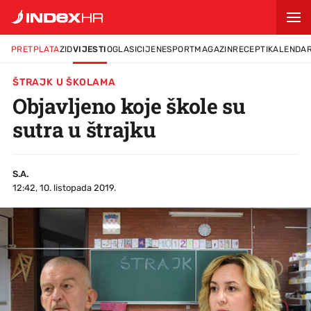
PRETPLATA
ZID
VIJESTI
OGLASI
CIJENE
SPORT
MAGAZIN
RECEPTI
KALENDA
ŠTRAJK U ŠKOLAMA
Objavljeno koje škole su
sutra u štrajku
S.A.
12:42, 10. listopada 2019.