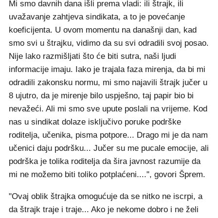
Mi smo davnih dana išli prema vladi: ili štrajk, ili
uvažavanje zahtjeva sindikata, a to je povećanje
koeficijenta. U ovom momentu na današnji dan, kad
smo svi u štrajku, vidimo da su svi odradili svoj posao.
Nije lako razmišljati što će biti sutra, naši ljudi
informacije imaju. Iako je trajala faza mirenja, da bi mi
odradili zakonsku normu, mi smo najavili štrajk jučer u
8 ujutro, da je mirenje bilo uspješno, taj papir bio bi
nevažeći. Ali mi smo sve upute poslali na vrijeme. Kod
nas u sindikat dolaze isključivo poruke podrške
roditelja, učenika, pisma potpore... Drago mi je da nam
učenici daju podršku... Jučer su me pucale emocije, ali
podrška je tolika roditelja da šira javnost razumije da
mi ne možemo biti toliko potplaćeni....", govori Šprem.
"Ovaj oblik štrajka omogućuje da se nitko ne iscrpi, a
da štrajk traje i traje... Ako je nekome dobro i ne želi