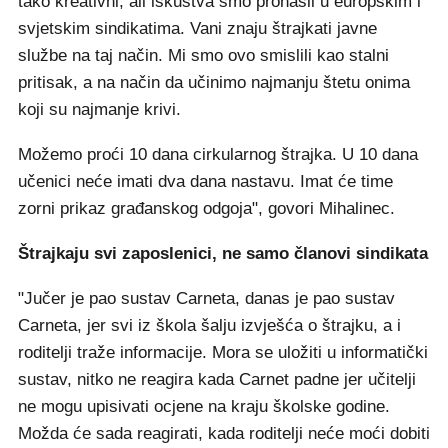
tako kreativni, ali iskustva smo pronašli u europskim i
svjetskim sindikatima. Vani znaju štrajkati javne
službe na taj način. Mi smo ovo smislili kao stalni
pritisak, a na način da učinimo najmanju štetu onima
koji su najmanje krivi.
Možemo proći 10 dana cirkularnog štrajka. U 10 dana
učenici neće imati dva dana nastavu. Imat će time
zorni prikaz građanskog odgoja", govori Mihalinec.
Štrajkaju svi zaposlenici, ne samo članovi sindikata
"Jučer je pao sustav Carneta, danas je pao sustav
Carneta, jer svi iz škola šalju izvješća o štrajku, a i
roditelji traže informacije. Mora se uložiti u informatički
sustav, nitko ne reagira kada Carnet padne jer učitelji
ne mogu upisivati ocjene na kraju školske godine.
Možda će sada reagirati, kada roditelji neće moći dobiti