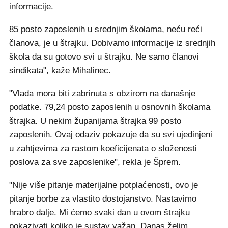
informacije.
85 posto zaposlenih u srednjim školama, neću reći
članova, je u štrajku. Dobivamo informacije iz srednjih
škola da su gotovo svi u štrajku. Ne samo članovi
sindikata", kaže Mihalinec.
"Vlada mora biti zabrinuta s obzirom na današnje
podatke. 79,24 posto zaposlenih u osnovnih školama
štrajka. U nekim županijama štrajka 99 posto
zaposlenih. Ovaj odaziv pokazuje da su svi ujedinjeni
u zahtjevima za rastom koeficijenata o složenosti
poslova za sve zaposlenike", rekla je Šprem.
"Nije više pitanje materijalne potplaćenosti, ovo je
pitanje borbe za vlastito dostojanstvo. Nastavimo
hrabro dalje. Mi ćemo svaki dan u ovom štrajku
pokazivati koliko je sustav važan. Danas želim