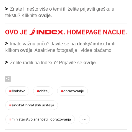
Znate li nešto više o temi ili želite prijaviti grešku u
tekstu? Kliknite
ovdje
.
Imate važnu priču? Javite se na
desk@index.hr
ili
klikom
ovdje
. Atraktivne fotografije i videe plaćamo.
Želite raditi na Indexu? Prijavite se
ovdje
.
#
školstvo
#
obitelj
#
obrazovanje
#
sindikat hrvatskih učitelja
#
ministarstvo znanosti i obrazovanja