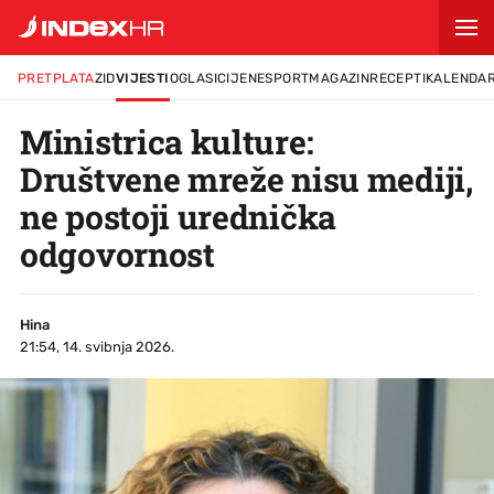
PRETPLATA
ZID
VIJESTI
OGLASI
CIJENE
SPORT
MAGAZIN
RECEPTI
KALENDA
Ministrica kulture:
Društvene mreže nisu mediji,
ne postoji urednička
odgovornost
Hina
21:54, 14. svibnja 2026.