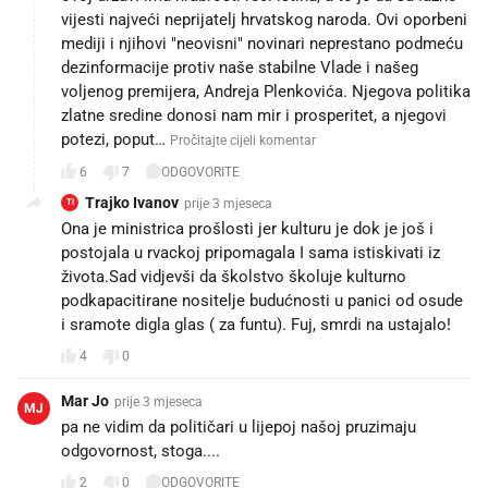
vijesti najveći neprijatelj hrvatskog naroda. Ovi oporbeni
mediji i njihovi "neovisni" novinari neprestano podmeću
dezinformacije protiv naše stabilne Vlade i našeg
voljenog premijera, Andreja Plenkovića. Njegova politika
zlatne sredine donosi nam mir i prosperitet, a njegovi
potezi, poput…
Pročitajte cijeli komentar
6
7
ODGOVORITE
Trajko Ivanov
prije 3 mjeseca
TI
Ona je ministrica prošlosti jer kulturu je dok je još i
postojala u rvackoj pripomagala I sama istiskivati iz
života.Sad vidjevši da školstvo školuje kulturno
podkapacitirane nositelje budućnosti u panici od osude
i sramote digla glas ( za funtu). Fuj, smrdi na ustajalo!
4
0
Mar Jo
prije 3 mjeseca
MJ
pa ne vidim da političari u lijepoj našoj pruzimaju
odgovornost, stoga....
2
0
ODGOVORITE