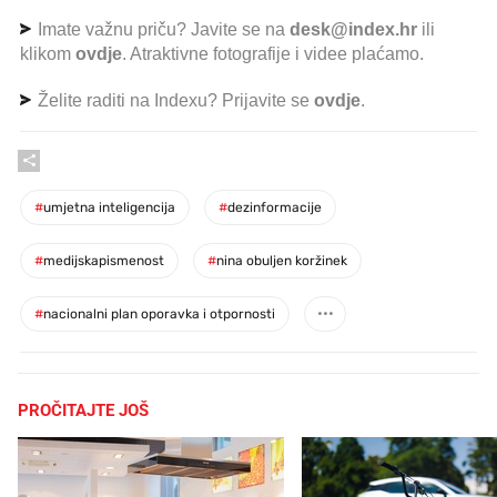
Imate važnu priču? Javite se na
desk@index.hr
ili
klikom
ovdje
. Atraktivne fotografije i videe plaćamo.
Želite raditi na Indexu? Prijavite se
ovdje
.
#
umjetna inteligencija
#
dezinformacije
#
medijskapismenost
#
nina obuljen koržinek
#
nacionalni plan oporavka i otpornosti
PROČITAJTE JOŠ