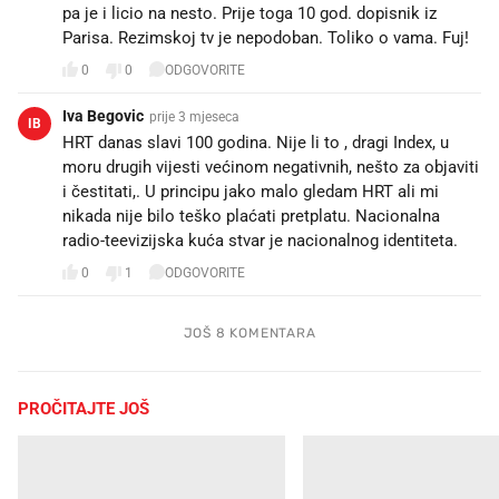
pa je i licio na nesto. Prije toga 10 god. dopisnik iz
Parisa. Rezimskoj tv je nepodoban. Toliko o vama. Fuj!
0
0
ODGOVORITE
Iva Begovic
prije 3 mjeseca
IB
HRT danas slavi 100 godina. Nije li to , dragi Index, u
moru drugih vijesti većinom negativnih, nešto za objaviti
i čestitati,. U principu jako malo gledam HRT ali mi
nikada nije bilo teško plaćati pretplatu. Nacionalna
radio-teevizijska kuća stvar je nacionalnog identiteta.
0
1
ODGOVORITE
JOŠ 8 KOMENTARA
PROČITAJTE JOŠ