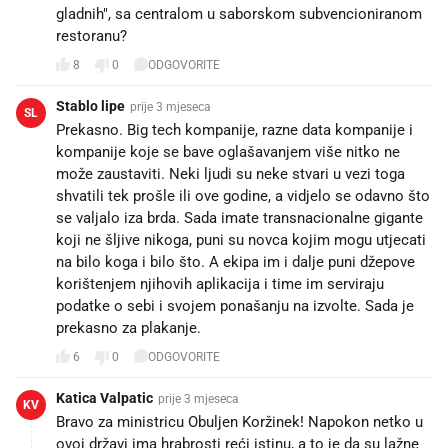
gladnih", sa centralom u saborskom subvencioniranom
restoranu?
8
0
ODGOVORITE
Stablo lipe
prije 3 mjeseca
SL
Prekasno. Big tech kompanije, razne data kompanije i
kompanije koje se bave oglašavanjem više nitko ne
može zaustaviti. Neki ljudi su neke stvari u vezi toga
shvatili tek prošle ili ove godine, a vidjelo se odavno što
se valjalo iza brda. Sada imate transnacionalne gigante
koji ne šljive nikoga, puni su novca kojim mogu utjecati
na bilo koga i bilo što. A ekipa im i dalje puni džepove
korištenjem njihovih aplikacija i time im serviraju
podatke o sebi i svojem ponašanju na izvolte. Sada je
prekasno za plakanje.
6
0
ODGOVORITE
Katica Valpatic
prije 3 mjeseca
KV
Bravo za ministricu Obuljen Koržinek! Napokon netko u
ovoj državi ima hrabrosti reći istinu, a to je da su lažne