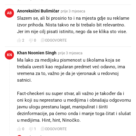
Anoreksični Bulimičar
prije 3 mjeseca
AB
Slazem se, ali bi prosirio to i na mjesta gdje su reklame
izvor prihoda. Nista takvo ne bi trebalo bit relevantno.
Jer im nije cilj pisati istinito, nego da se klika sto vise.
2
0
ODGOVORITE
Khan Noonien Singh
prije 3 mjeseca
KN
Ma lako za medijsku pismenost u školama koja se
trebala uvesti kao regularan predmet već odavno, ima
vremena za to, važno je da je vjeronauk u redovnoj
satnici.
Fact-checkeri su super stvar, ali važno je također da i
oni koji su neprestano u medijima i obnašaju odgovornu
javnu ulogu prestanu lagat, manipulirat i širiti
dezinformacije, pa ćemo onda i manje toga čitat i slušat
u medijima. Hint, hint, Ninočko.
0
1
ODGOVORITE