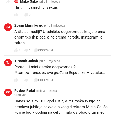
Make Sake
prije 3 mjeseca
MS
Hint, hint smrdljivi sektaš
1
0
Zoran Marinkovic
prije 3 mjeseca
ZM
A šta su mediji? Uredničku odgovornost imaju prema
onom tko ih plaća, a ne prema narodu. Instagram je
zakon
2
1
ODGOVORITE
Tihomir Jakob
prije 3 mjeseca
TJ
Postoji li ministarska odgovornost?
Pitam za frendove, sve građane Republike Hrvatske...
0
0
ODGOVORITE
Pedoci Refai
prije 3 mjeseca
PR
Uređivano
Danas se slavi 100 god Hrt-a, a rezimska tv nije na
proslavu jubileja pozvala bivseg direktora Mirka Galića
koji je bio 7 godina na čelu i malo oslobodio taj medij