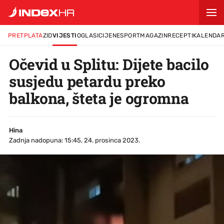
PRETPLATA
ZID
VIJESTI
OGLASI
CIJENE
SPORT
MAGAZIN
RECEPTI
KALENDA
Očevid u Splitu: Dijete bacilo
susjedu petardu preko
balkona, šteta je ogromna
Hina
Zadnja nadopuna: 15:45, 24. prosinca 2023.