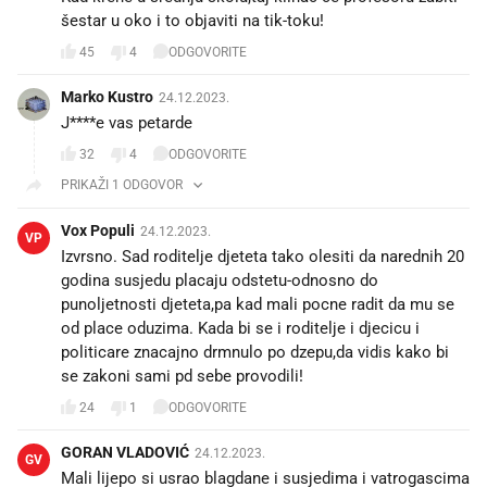
šestar u oko i to objaviti na tik-toku!
45
4
ODGOVORITE
Marko Kustro
24.12.2023.
J****e vas petarde
32
4
ODGOVORITE
PRIKAŽI 1 ODGOVOR
Vox Populi
24.12.2023.
VP
Izvrsno. Sad roditelje djeteta tako olesiti da narednih 20
godina susjedu placaju odstetu-odnosno do
punoljetnosti djeteta,pa kad mali pocne radit da mu se
od place oduzima. Kada bi se i roditelje i djecicu i
politicare znacajno drmnulo po dzepu,da vidis kako bi
se zakoni sami pd sebe provodili!
24
1
ODGOVORITE
GORAN VLADOVIĆ
24.12.2023.
GV
Mali lijepo si usrao blagdane i susjedima i vatrogascima