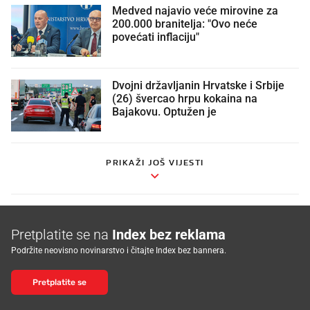
Medved najavio veće mirovine za
200.000 branitelja: "Ovo neće
povećati inflaciju"
Dvojni državljanin Hrvatske i Srbije
(26) švercao hrpu kokaina na
Bajakovu. Optužen je
PRIKAŽI JOŠ VIJESTI
Pretplatite se na
Index bez reklama
Podržite neovisno novinarstvo i čitajte Index bez bannera.
Pretplatite se