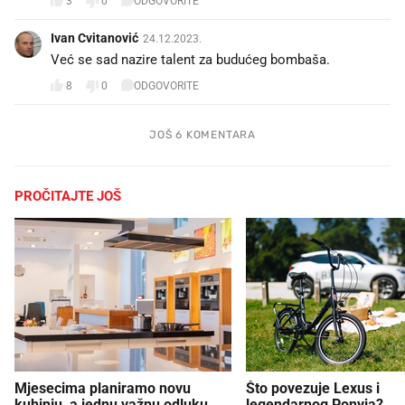
3
0
ODGOVORITE
Ivan Cvitanović
24.12.2023.
Već se sad nazire talent za budućeg bombaša.
8
0
ODGOVORITE
JOŠ 6 KOMENTARA
PROČITAJTE JOŠ
Mjesecima planiramo novu
Što povezuje Lexus i
kuhinju, a jednu važnu odluku
legendarnog Ponyja?