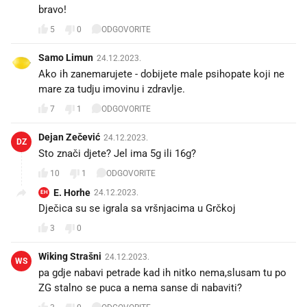
bravo!
5
0
ODGOVORITE
Samo Limun
24.12.2023.
Ako ih zanemarujete - dobijete male psihopate koji ne
mare za tudju imovinu i zdravlje.
7
1
ODGOVORITE
Dejan Zečević
24.12.2023.
DZ
Sto znači djete? Jel ima 5g ili 16g?
10
1
ODGOVORITE
E. Horhe
24.12.2023.
EH
Dječica su se igrala sa vršnjacima u Grčkoj
3
0
Wiking Strašni
24.12.2023.
WS
pa gdje nabavi petrade kad ih nitko nema,slusam tu po
ZG stalno se puca a nema sanse di nabaviti?