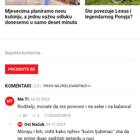
Mjesecima planiramo novu
Što povezuje Lexus i
kuhinju, a jednu važnu odluku
legendarnog Ponyja?
donesemo u samo deset minuta
PRIJAVITE SE
KOMENTARI
(28)
Ma Ti
24.12.2023.
MT
Roditelji, morate da ste ponosni i na sebe i na balavca!
80
2
ODGOVORITE
Ovi Načuk
24.12.2023.
ON
Moraju i biti, vidiš kako njihov "kućni ljubimac" zna da
ne smije dugo zadržati petardu u ruci.