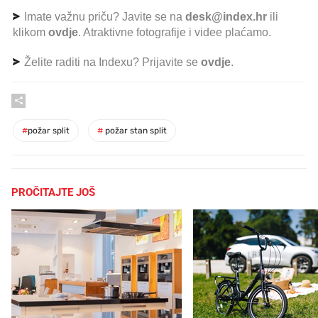
Imate važnu priču? Javite se na
desk@index.hr
ili
klikom
ovdje
. Atraktivne fotografije i videe plaćamo.
Želite raditi na Indexu? Prijavite se
ovdje
.
#
požar split
#
požar stan split
PROČITAJTE JOŠ