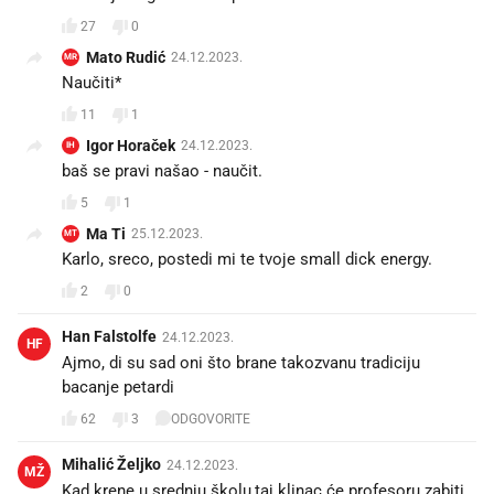
27
0
Mato Rudić
24.12.2023.
MR
Naučiti*
11
1
Igor Horaček
24.12.2023.
IH
baš se pravi našao - naučit.
5
1
Ma Ti
25.12.2023.
MT
Karlo, sreco, postedi mi te tvoje small dick energy.
2
0
Han Falstolfe
24.12.2023.
HF
Ajmo, di su sad oni što brane takozvanu tradiciju
bacanje petardi
62
3
ODGOVORITE
Mihalić Željko
24.12.2023.
MŽ
Kad krene u srednju školu,taj klinac će profesoru zabiti