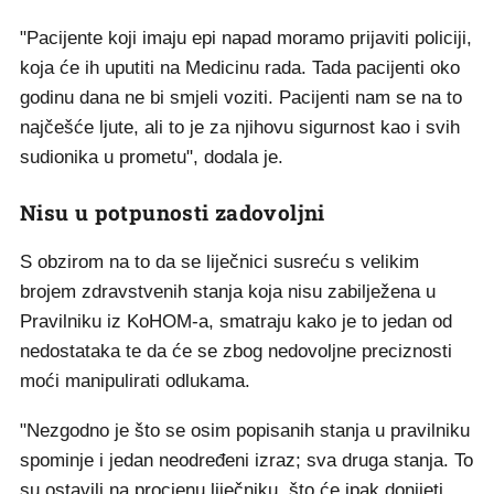
"Pacijente koji imaju epi napad moramo prijaviti policiji,
koja će ih uputiti na Medicinu rada. Tada pacijenti oko
godinu dana ne bi smjeli voziti. Pacijenti nam se na to
najčešće ljute, ali to je za njihovu sigurnost kao i svih
sudionika u prometu", dodala je.
Nisu u potpunosti zadovoljni
S obzirom na to da se liječnici susreću s velikim
brojem zdravstvenih stanja koja nisu zabilježena u
Pravilniku iz KoHOM-a, smatraju kako je to jedan od
nedostataka te da će se zbog nedovoljne preciznosti
moći manipulirati odlukama.
"Nezgodno je što se osim popisanih stanja u pravilniku
spominje i jedan neodređeni izraz; sva druga stanja. To
su ostavili na procjenu liječniku, što će ipak donijeti