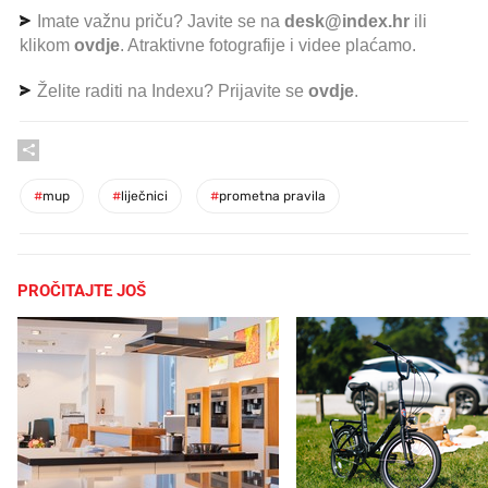
Imate važnu priču? Javite se na
desk@index.hr
ili
klikom
ovdje
. Atraktivne fotografije i videe plaćamo.
Želite raditi na Indexu? Prijavite se
ovdje
.
#
mup
#
liječnici
#
prometna pravila
PROČITAJTE JOŠ