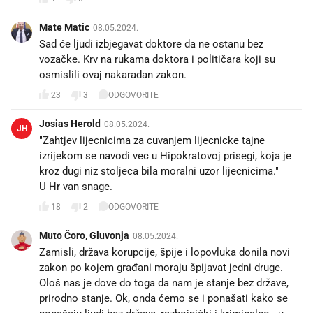
Mate Matic
08.05.2024.
Sad će ljudi izbjegavat doktore da ne ostanu bez
vozačke. Krv na rukama doktora i političara koji su
osmislili ovaj nakaradan zakon.
23
3
ODGOVORITE
Josias Herold
08.05.2024.
JH
"Zahtjev lijecnicima za cuvanjem lijecnicke tajne
izrijekom se navodi vec u Hipokratovoj prisegi, koja je
kroz dugi niz stoljeca bila moralni uzor lijecnicima."
U Hr van snage.
18
2
ODGOVORITE
Muto Čoro, Gluvonja
08.05.2024.
Zamisli, država korupcije, špije i lopovluka donila novi
zakon po kojem građani moraju špijavat jedni druge.
Ološ nas je dove do toga da nam je stanje bez države,
prirodno stanje. Ok, onda ćemo se i ponašati kako se