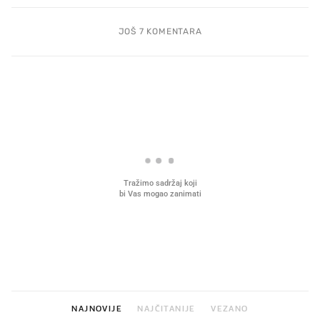
JOŠ 7 KOMENTARA
PROČITAJTE JOŠ
Mjesecima planiramo novu
Što povezuje Lexus i
kuhinju, a jednu važnu odluku
legendarnog Ponyja?
donesemo u samo deset minuta
NAJNOVIJE
NAJČITANIJE
VEZANO