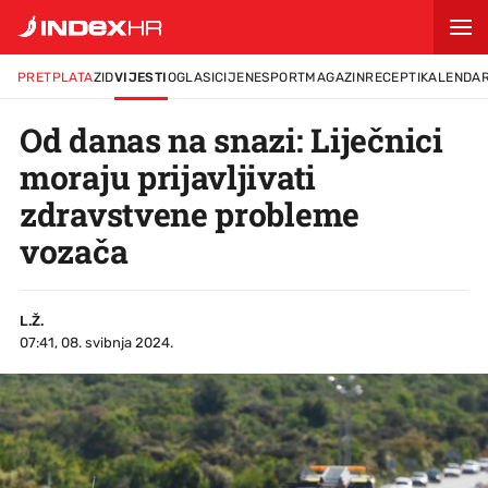
PRETPLATA
ZID
VIJESTI
OGLASI
CIJENE
SPORT
MAGAZIN
RECEPTI
KALENDA
Od danas na snazi: Liječnici
moraju prijavljivati
zdravstvene probleme
vozača
L.Ž.
07:41, 08. svibnja 2024.