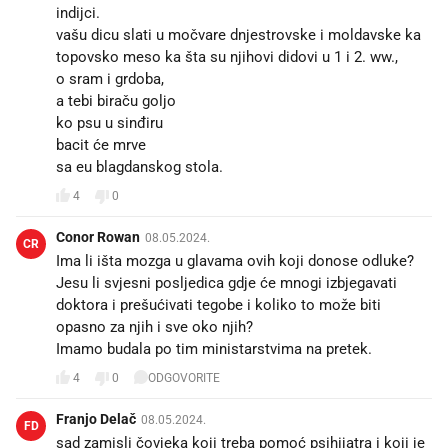
indijci.
vašu dicu slati u močvare dnjestrovske i moldavske ka
topovsko meso ka šta su njihovi didovi u 1 i 2. ww.,
o sram i grdoba,
a tebi biraču goljo
ko psu u sinđiru
bacit će mrve
sa eu blagdanskog stola.
4
0
Conor Rowan
08.05.2024.
CR
Ima li išta mozga u glavama ovih koji donose odluke?
Jesu li svjesni posljedica gdje će mnogi izbjegavati
doktora i prešućivati tegobe i koliko to može biti
opasno za njih i sve oko njih?
Imamo budala po tim ministarstvima na pretek.
4
0
ODGOVORITE
Franjo Delač
08.05.2024.
FD
sad zamisli čovjeka koji treba pomoć psihijatra i koji je