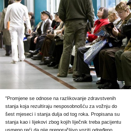
"Promjene se odnose na razlikovanje zdravstvenih
stanja koja rezultiraju nesposobnošću za vožnju do
šest mjeseci i stanja dulja od tog roka. Propisana su
stanja kao i lijekovi zbog kojih liječnik treba pacijentu
usmeno reći da nije preporučljivo voziti određeno