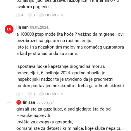
ponašaju ljudi bez države, razbojnički i kriminalno - u
svakom pogledu.
4
0
ODGOVORITE
lin san
08.05.2024.
LS
a 100000 ptsp može šta hoće ? važžno da migrene i ovi
bezobrazni sa gipsom na ruci ne smiju.
isto je i sa nezakonitim molovima domaćeg uzurpatora
a kad je stranac onda su ažurni.
Ispostava lučke kapetanije Biograd na moru u
ponedjeljak, 6. svibnja 2024. godine obavila je
inspekcijski nadzor te je utvrđeno da je predmetni
ponton postavljen nezakonito i treba ga odmah ukloniti
6
0
ODGOVORITE
lin san
08.05.2024.
LS
glasali ste za guzoljube, a sad gledajte šta će od
Hrvacke napreviti.
lovište za evropsku gospodu,
odmaralište za đetset i kriminalce, koje služe nepalci. i