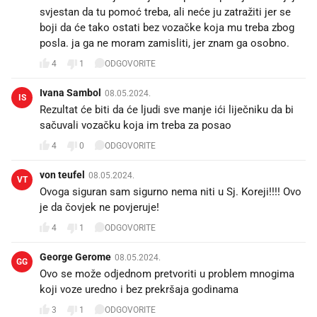
svjestan da tu pomoć treba, ali neće ju zatražiti jer se
boji da će tako ostati bez vozačke koja mu treba zbog
posla. ja ga ne moram zamisliti, jer znam ga osobno.
4
1
ODGOVORITE
Ivana Sambol
08.05.2024.
IS
Rezultat će biti da će ljudi sve manje ići liječniku da bi
sačuvali vozačku koja im treba za posao
4
0
ODGOVORITE
von teufel
08.05.2024.
VT
Ovoga siguran sam sigurno nema niti u Sj. Koreji!!!! Ovo
je da čovjek ne povjeruje!
4
1
ODGOVORITE
George Gerome
08.05.2024.
GG
Ovo se može odjednom pretvoriti u problem mnogima
koji voze uredno i bez prekršaja godinama
3
1
ODGOVORITE