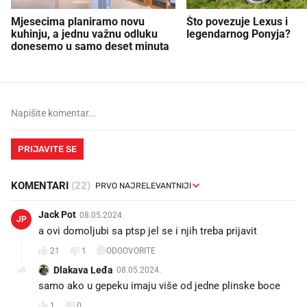
Mjesecima planiramo novu
Što povezuje Lexus i
kuhinju, a jednu važnu odluku
legendarnog Ponyja?
donesemo u samo deset minuta
PRIJAVITE SE
KOMENTARI
(22)
Jack Pot
08.05.2024.
JP
a ovi domoljubi sa ptsp jel se i njih treba prijavit
21
1
ODGOVORITE
Dlakava Leđa
08.05.2024.
samo ako u gepeku imaju više od jedne plinske boce
1
0