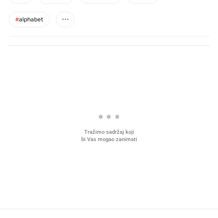
#
alphabet
PROČITAJTE JOŠ
Mjesecima planiramo novu
Što povezuje Lexus i
kuhinju, a jednu važnu odluku
legendarnog Ponyja?
donesemo u samo deset minuta