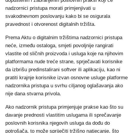
dopuštenih i zabranjenih poslovnih praksi koji će
nadzornici pristupa morati primjenjivati u
svakodnevnom poslovanju kako bi se osigurala
pravednost i otvorenost digitalnih tržišta.
Prema Aktu o digitalnim tržištima nadzornici pristupa
neće, između ostaloga, smjeti povoljnije rangirati
vlastite od sličnih proizvoda i usluga koje na njihovim
platformama nude treće strane, sprječavati korisnike
da izbrišu predinstalirani softver ili aplikaciju, kao ni
pratiti krajnje korisnike izvan osnovne usluge platforme
nadzornika pristupa u svrhu ciljanog oglašavanja ako
nije dana stvarna privola.
Ako nadzornik pristupa primjenjuje prakse kao što su
davanje prednosti vlastitim uslugama ili sprečavanje
poslovnih korisnika njegovih usluga da dođu do
potrošača, to može spriječiti tržišno natjecanje, što