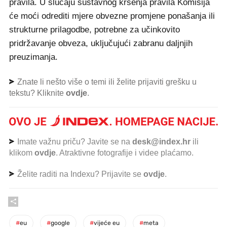
pravila. U slučaju sustavnog kršenja pravila Komisija
će moći odrediti mjere obvezne promjene ponašanja ili
strukturne prilagodbe, potrebne za učinkovito
pridržavanje obveza, uključujući zabranu daljnjih
preuzimanja.
Znate li nešto više o temi ili želite prijaviti grešku u
tekstu? Kliknite
ovdje
.
Imate važnu priču? Javite se na
desk@index.hr
ili
klikom
ovdje
. Atraktivne fotografije i videe plaćamo.
Želite raditi na Indexu? Prijavite se
ovdje
.
#
eu
#
google
#
vijeće eu
#
meta