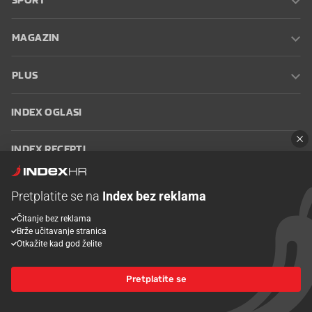
MAGAZIN
PLUS
INDEX OGLASI
INDEX RECEPTI
INFO
Pretplatite se na
Index bez reklama
Čitanje bez reklama
Oglašavanje
Zaposli se na Indexu
Kontakt
Impressum
Uvjeti
Brže učitavanje stranica
korištenja
Postavke kolačića
Otkažite kad god želite
Pretplatite se
© 2026 Index