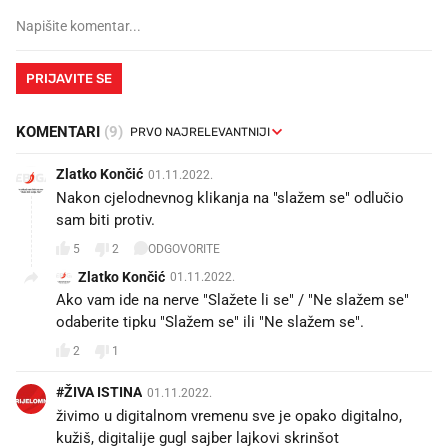
PRIJAVITE SE
KOMENTARI
(9)
Zlatko Končić
01.11.2022.
Nakon cjelodnevnog klikanja na "slažem se" odlučio
sam biti protiv.
5
2
ODGOVORITE
Zlatko Končić
01.11.2022.
Ako vam ide na nerve "Slažete li se" / "Ne slažem se"
odaberite tipku "Slažem se" ili "Ne slažem se".
2
1
#ŽIVA ISTINA
01.11.2022.
živimo u digitalnom vremenu sve je opako digitalno,
kužiš, digitalije gugl sajber lajkovi skrinšot