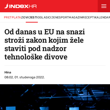
PRETPLATA
ZID
VIJESTI
OGLASI
CIJENE
SPORT
MAGAZIN
RECEPTI
KALENDA
Od danas u EU na snazi
stroži zakon kojim žele
staviti pod nadzor
tehnološke divove
Hina
08:02, 01. studenoga 2022.