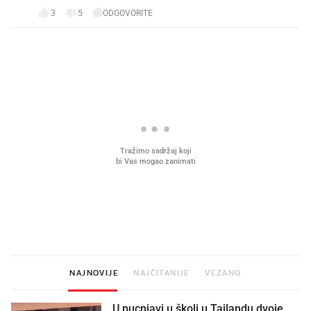
3
5
ODGOVORITE
PROČITAJTE JOŠ
Mjesecima planiramo novu
Što povezuje Lexus i
kuhinju, a jednu važnu odluku
legendarnog Ponyja?
donesemo u samo deset minuta
NAJNOVIJE
NAJČITANIJE
VEZANO
U pucnjavi u školi u Tajlandu dvoje