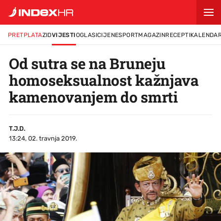
PRETPLATA
ZID
VIJESTI
OGLASI
CIJENE
SPORT
MAGAZIN
RECEPTI
KALENDA
Od sutra se na Bruneju
homoseksualnost kažnjava
kamenovanjem do smrti
T.J.D.
13:24, 02. travnja 2019.