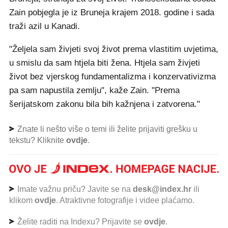
Zain pobjegla je iz Bruneja krajem 2018. godine i sada
traži azil u Kanadi.
"Željela sam živjeti svoj život prema vlastitim uvjetima,
u smislu da sam htjela biti žena. Htjela sam živjeti
život bez vjerskog fundamentalizma i konzervativizma
pa sam napustila zemlju", kaže Zain. "Prema
šerijatskom zakonu bila bih kažnjena i zatvorena."
Znate li nešto više o temi ili želite prijaviti grešku u
tekstu? Kliknite
ovdje
.
Imate važnu priču? Javite se na
desk@index.hr
ili
klikom
ovdje
. Atraktivne fotografije i videe plaćamo.
Želite raditi na Indexu? Prijavite se
ovdje
.