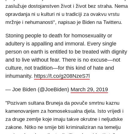
zaslužuje dostojanstven život i život bez straha. Nema
opravdanja ni u kulturi ni u tradiciji za ovakvu vrstu
mržnje i nehumanosti“, napisao je Biden na Twitteru.
Stoning people to death for homosexuality or
adultery is appalling and immoral. Every single
person on earth is entitled to be treated with dignity
and to live without fear. There is no excuse—not
culture, not tradition—for this kind of hate and
inhumanity.
https://t.co/g208NzeS7l
— Joe Biden (@JoeBiden)
March 29, 2019
"Pozivam sultana Bruneja da povuče smrtnu kaznu
kamenovanjem za homoseksualna djela. Isto vrijedi i
za druge zemlje koje imaju takve okrutne i neljudske
zakone. Nitko ne smije biti kriminaliziran na temelju