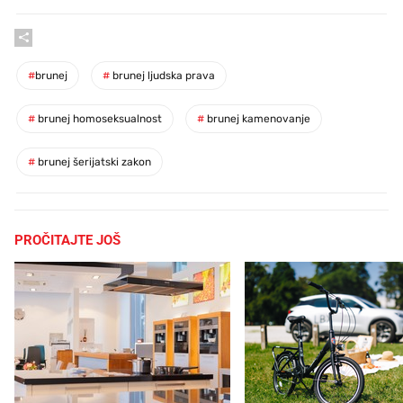
#
brunej
#
brunej ljudska prava
#
brunej homoseksualnost
#
brunej kamenovanje
#
brunej šerijatski zakon
PROČITAJTE JOŠ