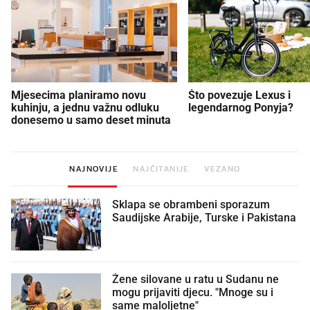
Mjesecima planiramo novu
Što povezuje Lexus i
kuhinju, a jednu važnu odluku
legendarnog Ponyja?
donesemo u samo deset minuta
NAJNOVIJE
NAJČITANIJE
VEZANO
Sklapa se obrambeni sporazum
Saudijske Arabije, Turske i Pakistana
Žene silovane u ratu u Sudanu ne
mogu prijaviti djecu. "Mnoge su i
same maloljetne"