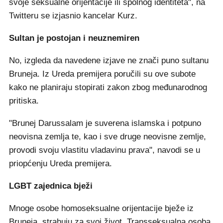
svoje seksualne orijentacije ili spolnog identiteta", na
Twitteru se izjasnio kancelar Kurz.
Sultan je postojan i neuznemiren
No, izgleda da navedene izjave ne znači puno sultanu
Bruneja. Iz Ureda premijera poručili su ove subote
kako ne planiraju stopirati zakon zbog međunarodnog
pritiska.
"Brunej Darussalam je suverena islamska i potpuno
neovisna zemlja te, kao i sve druge neovisne zemlje,
provodi svoju vlastitu vladavinu prava", navodi se u
priopćenju Ureda premijera.
LGBT zajednica bježi
Mnoge osobe homoseksualne orijentacije bježe iz
Bruneja, strahuju za svoj život. Transseksualna osoba