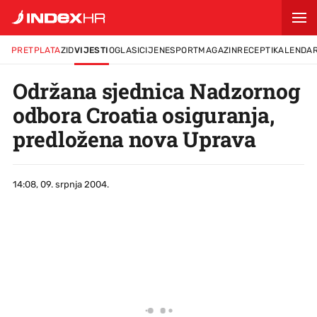
PRETPLATA
ZID
VIJESTI
OGLASI
CIJENE
SPORT
MAGAZIN
RECEPTI
KALENDA
Održana sjednica Nadzornog
odbora Croatia osiguranja,
predložena nova Uprava
14:08, 09. srpnja 2004.