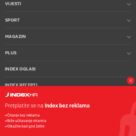
VIJESTI
SPORT
MAGAZIN
PLUS
INDEX OGLASI
INDEX RECEPTI
INFO
Pretplatite se na
Index bez reklama
Čitanje bez reklama
Oglašavanje
Zaposli se na Indexu
Kontakt
Impressum
Uvjeti
Brže učitavanje stranica
korištenja
Postavke kolačića
Otkažite kad god želite