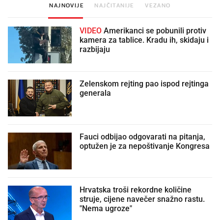
NAJNOVIJE
NAJČITANIJE
VEZANO
VIDEO
Amerikanci se pobunili protiv
kamera za tablice. Kradu ih, skidaju i
razbijaju
Zelenskom rejting pao ispod rejtinga
generala
Fauci odbijao odgovarati na pitanja,
optužen je za nepoštivanje Kongresa
Hrvatska troši rekordne količine
struje, cijene navečer snažno rastu.
"Nema ugroze"