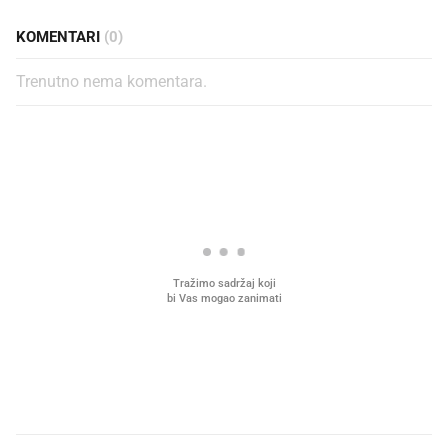
KOMENTARI
(0)
Trenutno nema komentara.
PROČITAJTE JOŠ
Mjesecima planiramo novu
Što povezuje Lexus i
kuhinju, a jednu važnu odluku
legendarnog Ponyja?
donesemo u samo deset minuta