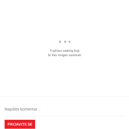
PROČITAJTE JOŠ
Mjesecima planiramo novu
Što povezuje Lexus i
kuhinju, a jednu važnu odluku
legendarnog Ponyja?
donesemo u samo deset minuta
PRIJAVITE SE