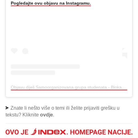
Pogledajte ovu objavu na Instagramu.
Objavu dijeli Samoorganizovana grupa studenata - Blokada (@studenti_u_blokadi)
Znate li nešto više o temi ili želite prijaviti grešku u
tekstu? Kliknite
ovdje
.