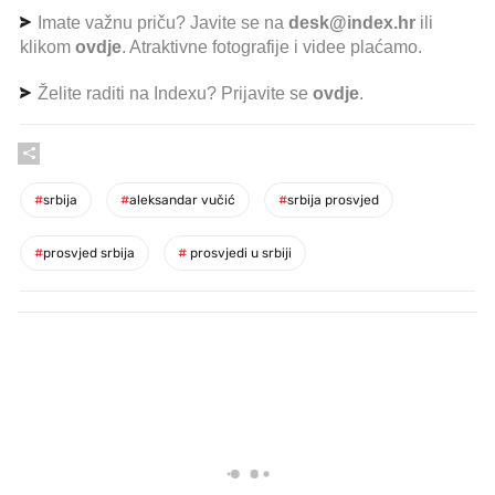
Imate važnu priču? Javite se na
desk@index.hr
ili
klikom
ovdje
. Atraktivne fotografije i videe plaćamo.
Želite raditi na Indexu? Prijavite se
ovdje
.
#
srbija
#
aleksandar vučić
#
srbija prosvjed
#
prosvjed srbija
#
prosvjedi u srbiji
PROČITAJTE JOŠ