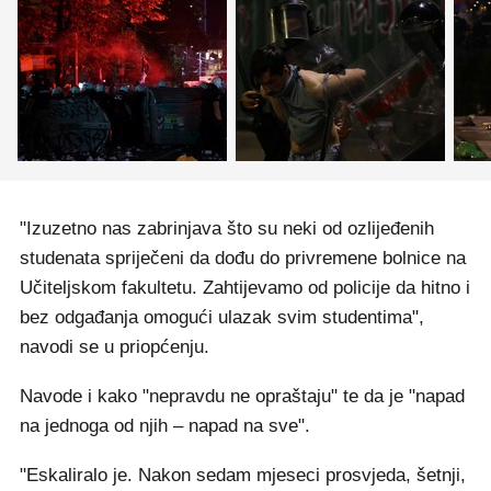
"Izuzetno nas zabrinjava što su neki od ozlijeđenih
studenata spriječeni da dođu do privremene bolnice na
Učiteljskom fakultetu. Zahtijevamo od policije da hitno i
bez odgađanja omogući ulazak svim studentima",
navodi se u priopćenju.
Navode i kako "nepravdu ne opraštaju" te da je "napad
na jednoga od njih – napad na sve".
"Eskaliralo je. Nakon sedam mjeseci prosvjeda, šetnji,