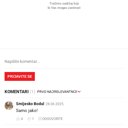
Što povezuje Lexus i
Kako su im čepovi boca d
legendarnog Ponyja?
nagradu od 10.000 eura
vjerovali"
PRIJAVITE SE
KOMENTARI
(1)
Smijesko Bodul
28.06.2025.
Samo jako!
4
1
ODGOVORITE