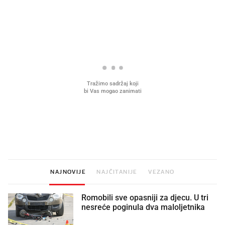
PROČITAJTE JOŠ
Što povezuje Lexus i
Kako su im čepovi boca d
legendarnog Ponyja?
nagradu od 10.000 eura
vjerovali"
NAJNOVIJE
NAJČITANIJE
VEZANO
Romobili sve opasniji za djecu. U tri
nesreće poginula dva maloljetnika