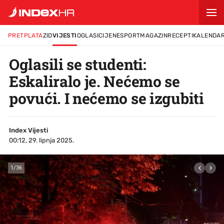
PRETPLATA
ZID
VIJESTI
OGLASI
CIJENE
SPORT
MAGAZIN
RECEPTI
KALENDA
Oglasili se studenti:
Eskaliralo je. Nećemo se
povući. I nećemo se izgubiti
Index Vijesti
00:12, 29. lipnja 2025.
1
/
36