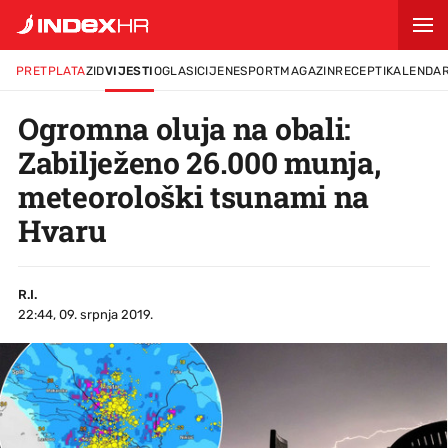
PRETPLATA
ZID
VIJESTI
OGLASI
CIJENE
SPORT
MAGAZIN
RECEPTI
KALENDA
Ogromna oluja na obali:
Zabilježeno 26.000 munja,
meteorološki tsunami na
Hvaru
R.I.
22:44, 09. srpnja 2019.