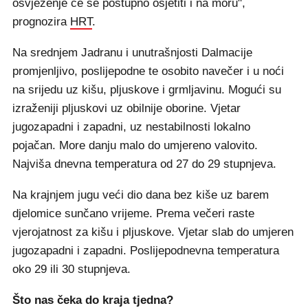
osvježenje će se postupno osjetiti i na moru",
prognozira
HRT
.
Na srednjem Jadranu i unutrašnjosti Dalmacije
promjenljivo, poslijepodne te osobito navečer i u noći
na srijedu uz kišu, pljuskove i grmljavinu. Mogući su
izraženiji pljuskovi uz obilnije oborine. Vjetar
jugozapadni i zapadni, uz nestabilnosti lokalno
pojačan. More danju malo do umjereno valovito.
Najviša dnevna temperatura od 27 do 29 stupnjeva.
Na krajnjem jugu veći dio dana bez kiše uz barem
djelomice sunčano vrijeme. Prema večeri raste
vjerojatnost za kišu i pljuskove. Vjetar slab do umjeren
jugozapadni i zapadni. Poslijepodnevna temperatura
oko 29 ili 30 stupnjeva.
Što nas čeka do kraja tjedna?