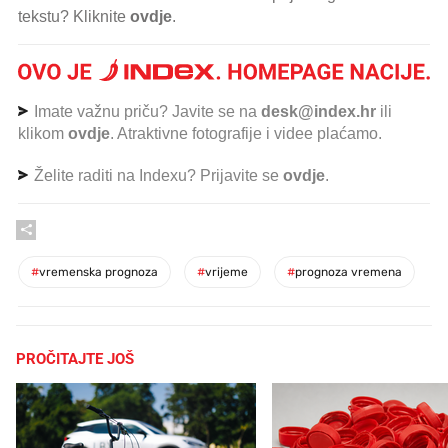
tekstu? Kliknite
ovdje
.
Imate važnu priču? Javite se na
desk@index.hr
ili
klikom
ovdje
. Atraktivne fotografije i videe plaćamo.
Želite raditi na Indexu? Prijavite se
ovdje
.
#
vremenska prognoza
#
vrijeme
#
prognoza vremena
PROČITAJTE JOŠ