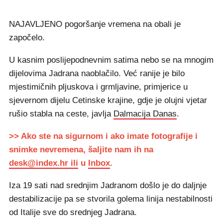
NAJAVLJENO pogoršanje vremena na obali je
započelo.
U kasnim poslijepodnevnim satima nebo se na mnogim
dijelovima Jadrana naoblačilo. Već ranije je bilo
mjestimičnih pljuskova i grmljavine, primjerice u
sjevernom dijelu Cetinske krajine, gdje je olujni vjetar
rušio stabla na ceste, javlja
Dalmacija Danas
.
>> Ako ste na sigurnom i ako imate fotografije i
snimke nevremena, šaljite nam ih na
desk@index.hr ili
u
Inbox
.
Iza 19 sati nad srednjim Jadranom došlo je do daljnje
destabilizacije pa se stvorila golema linija nestabilnosti
od Italije sve do srednjeg Jadrana.