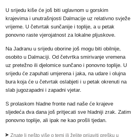
U srijedu kiše će još biti uglavnom u gorskim
krajevima i unutrašnjosti Dalmacije uz relativno svježe
vrijeme. U četvrtak sunčanije i toplije, a u petak
ponovno raste vjerojatnost za lokalne pljuskove.
Na Jadranu u srijedu oborine još mogu biti obilnije,
osobito u Dalmaciji. Od četvrtka smirivanje vremena
uz pretežno ili djelomice sunčano i ponovno toplije. U
srijedu će zapuhati umjerena i jaka, na udare i olujna
bura koja će u četvrtak oslabjeti i u petak okrenuti na
slab jugozapadni i zapadni vjetar.
S prolaskom hladne fronte nad naše će krajeve
sljedeća dva dana još pritjecati sve hladniji zrak. Zatim
ponovno toplije, ali ipak ne kao prošli tjedan.
Znate li nešto više o temi ili želite prijaviti grešku u