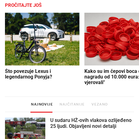
PROČITAJTE JOŠ
Što povezuje Lexus i
Kako su im čepovi boca d
legendarnog Ponyja?
nagradu od 10.000 eura
vjerovali"
NAJNOVIJE
NAJČITANIJE
VEZANO
U sudaru HŽ-ovih vlakova ozlijeđeno
25 ljudi. Objavljeni novi detalji