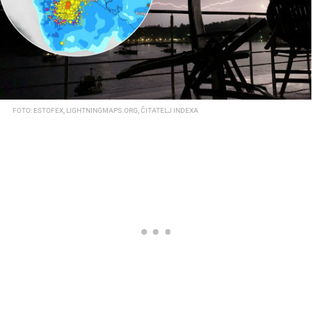
FOTO: ESTOFEX, LIGHTNINGMAPS.ORG, ČITATELJ INDEXA