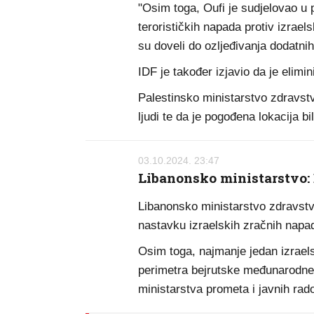
"Osim toga, Oufi je sudjelovao u p
terorističkih napada protiv izraels
su doveli do ozljeđivanja dodatnih
IDF je također izjavio da je elimi
Palestinsko ministarstvo zdravstv
ljudi te da je pogođena lokacija bi
03.10.2024. 23:47
Libanonsko ministarstvo: D
Libanonsko ministarstvo zdravstva
nastavku izraelskih zračnih napad
Osim toga, najmanje jedan izraels
perimetra bejrutske međunarodne z
ministarstva prometa i javnih ra