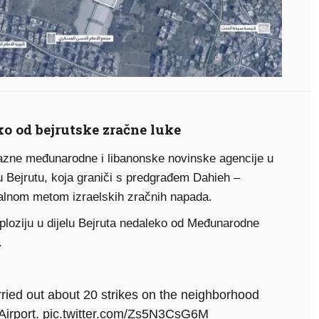
o od bejrutske zračne luke
 razne međunarodne i libanonske novinske agencije u
u Bejrutu, koja graniči s predgrađem Dahieh –
alnom metom izraelskih zračnih napada.
ploziju u dijelu Bejruta nedaleko od Međunarodne
.
rried out about 20 strikes on the neighborhood
Airport.
pic.twitter.com/Zs5N3CsG6M