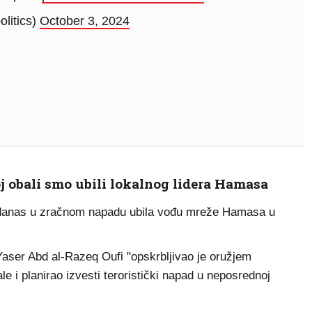
litics)
October 3, 2024
 obali smo ubili lokalnog lidera Hamasa
je danas u zračnom napadu ubila vođu mreže Hamasa u
Yaser Abd al-Razeq Oufi "opskrbljivao je oružjem
e i planirao izvesti teroristički napad u neposrednoj