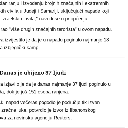
laniranju i izvođenju brojnih značajnih i ekstremnih
kih civila u Judeji i Samariji, uključujući napade koji
 izraelskih civila," navodi se u priopćenju.
nirao "više drugih značajnih terorista" u ovom napadu.
a izvijestilo je da je u napadu poginulo najmanje 18
la izbjeglički kamp.
anas je ubijeno 37 ljudi
 izjavilo je da je danas najmanje 37 ljudi poginulo u
a, dok je još 151 osoba ranjena.
ki napad večeras pogodio je područje tik izvan
račne luke, potvrdio je izvor iz libanonskog
dova za novinsku agenciju Reuters.