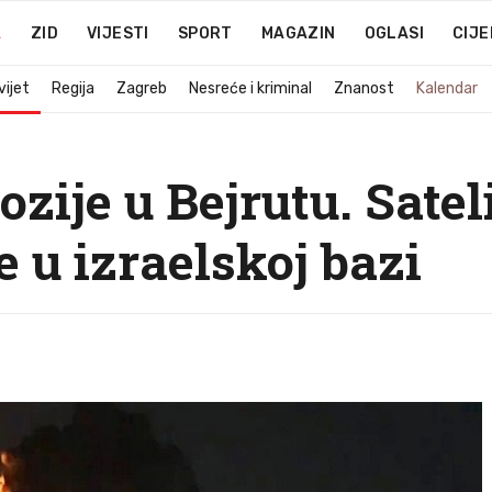
A
ZID
VIJESTI
SPORT
MAGAZIN
OGLASI
CIJE
vijet
Regija
Zagreb
Nesreće i kriminal
Znanost
Kalendar
zije u Bejrutu. Sate
e u izraelskoj bazi