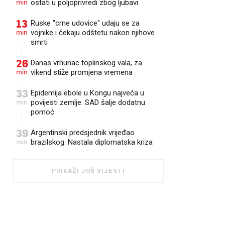
min
ostati u poljoprivredi zbog ljubavi
13
Ruske "crne udovice" udaju se za
min
vojnike i čekaju odštetu nakon njihove
smrti
26
Danas vrhunac toplinskog vala, za
min
vikend stiže promjena vremena
33
Epidemija ebole u Kongu najveća u
min
povijesti zemlje. SAD šalje dodatnu
pomoć
39
Argentinski predsjednik vrijeđao
min
brazilskog. Nastala diplomatska kriza
PRIKAŽI JOŠ VIJESTI