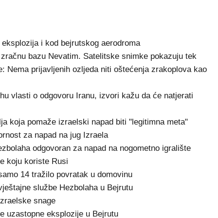
 eksplozija i kod bejrutskog aerodroma
lsku zračnu bazu Nevatim. Satelitske snimke pokazuju tek
: Nema prijavljenih ozljeda niti oštećenja zrakoplova kao
hu vlasti o odgovoru Iranu, izvori kažu da će natjerati
 koja pomaže izraelski napad biti "legitimna meta"
rnost za napad na jug Izraela
 Hezbolaha odgovoran za napad na nogometno igralište
ze koju koriste Rusi
 samo 14 tražilo povratak u domovinu
avještajne službe Hezbolaha u Bejrutu
izraelske snage
ike uzastopne eksplozije u Bejrutu