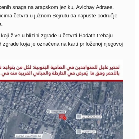
benih snaga na arapskom jeziku, Avichay Adraee,
icima četvrti u južnom Bejrutu da napuste područje
a.
koji žive u blizini zgrade u četvrti Hadath trebaju
d zgrade koja je označena na karti priloženoj njegovoj