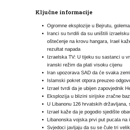
Ključne informacije
Ogromne eksplozije u Bejrutu, golema
Iranci su tvrdili da su uništili izrae
oštećenje na krovu hangara, Irael kaže
rezultat napada
Izraelska TV: U tijeku su sastanci u vr
iranski režim da plati visoku cijenu
Iran upozorava SAD da će svaka zemlja
Islamski pokret otpora preuzeo odgovo
Izrael tvrdi da je ubijen zapovjednik
Eksplozija u blizini sirijske zračne ba
U Libanonu 126 hrvatskih državljana,
Izrael kaže da je pogodio sjedište ob
Libanonska vojska prvi put pucala na 
Svjedoci javljaju da su se čule tri vel