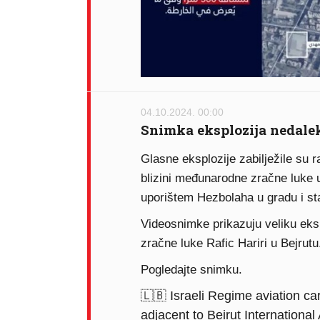
04.10.2024. 00:00
Snimka eksplozija nedalek
Glasne eksplozije zabilježile su
blizini međunarodne zračne luke 
uporištem Hezbolaha u gradu i st
Videosnimke prikazuju veliku eks
zračne luke Rafic Hariri u Bejrutu
Pogledajte snimku.
🇱🇧 Israeli Regime aviation ca
adjacent to Beirut International 