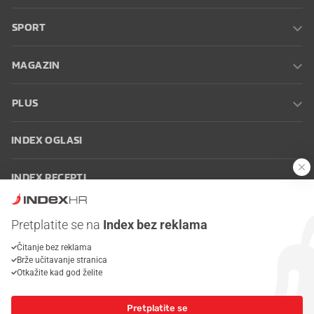
SPORT
MAGAZIN
PLUS
INDEX OGLASI
INDEX RECEPTI
INFO
Pretplatite se na
Index bez reklama
Čitanje bez reklama
Oglašavanje
Zaposli se na Indexu
Kontakt
Impressum
Uvjeti
Brže učitavanje stranica
korištenja
Postavke kolačića
Otkažite kad god želite
Pretplatite se