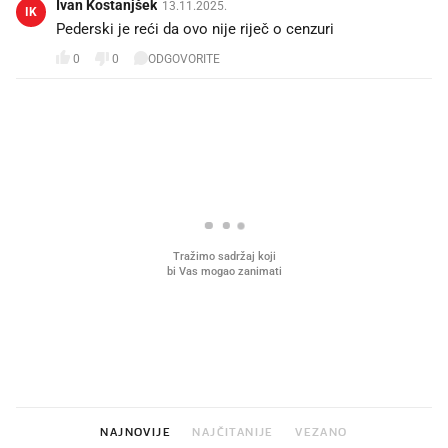
Ivan Kostanjšek
13.11.2025.
IK
Pederski je reći da ovo nije riječ o cenzuri
0
0
ODGOVORITE
PROČITAJTE JOŠ
Što povezuje Lexus i
Kako su im čepovi boca d
legendarnog Ponyja?
nagradu od 10.000 eura
vjerovali"
NAJNOVIJE
NAJČITANIJE
VEZANO