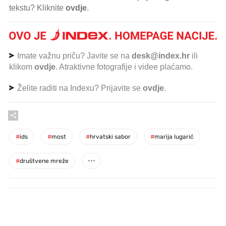
tekstu? Kliknite
ovdje
.
Imate važnu priču? Javite se na
desk@index.hr
ili
klikom
ovdje
. Atraktivne fotografije i videe plaćamo.
Želite raditi na Indexu? Prijavite se
ovdje
.
#
ids
#
most
#
hrvatski sabor
#
marija lugarić
#
društvene mreže
PROČITAJTE JOŠ