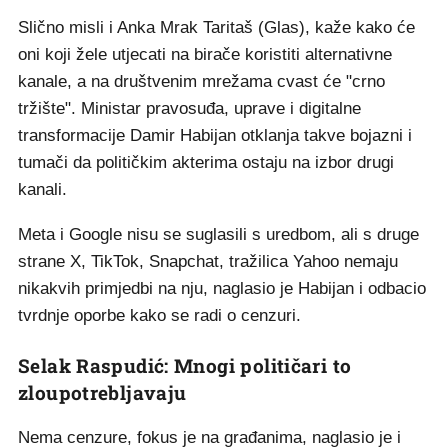
Slično misli i Anka Mrak Taritaš (Glas), kaže kako će
oni koji žele utjecati na birače koristiti alternativne
kanale, a na društvenim mrežama cvast će "crno
tržište". Ministar pravosuđa, uprave i digitalne
transformacije Damir Habijan otklanja takve bojazni i
tumači da političkim akterima ostaju na izbor drugi
kanali.
Meta i Google nisu se suglasili s uredbom, ali s druge
strane X, TikTok, Snapchat, tražilica Yahoo nemaju
nikakvih primjedbi na nju, naglasio je Habijan i odbacio
tvrdnje oporbe kako se radi o cenzuri.
Selak Raspudić: Mnogi političari to
zloupotrebljavaju
Nema cenzure, fokus je na građanima, naglasio je i