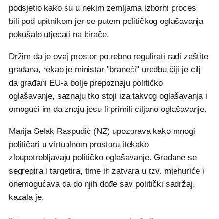
podsjetio kako su u nekim zemljama izborni procesi
bili pod upitnikom jer se putem političkog oglašavanja
pokušalo utjecati na birače.
Držim da je ovaj prostor potrebno regulirati radi zaštite
građana, rekao je ministar "braneći" uredbu čiji je cilj
da građani EU-a bolje prepoznaju političko
oglašavanje, saznaju tko stoji iza takvog oglašavanja i
omogući im da znaju jesu li primili ciljano oglašavanje.
Marija Selak Raspudić (NZ) upozorava kako mnogi
političari u virtualnom prostoru itekako
zloupotrebljavaju političko oglašavanje. Građane se
segregira i targetira, time ih zatvara u tzv. mjehuriće i
onemogućava da do njih dođe sav politički sadržaj,
kazala je.