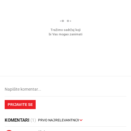
Što povezuje Lexus i
Kako su im čepovi boca d
legendarnog Ponyja?
nagradu od 10.000 eura
vjerovali"
PRIJAVITE SE
KOMENTARI
(1)