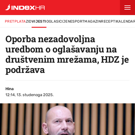
PRETPLATA
ZID
VIJESTI
OGLASI
CIJENE
SPORT
MAGAZIN
RECEPTI
KALENDA
Oporba nezadovoljna
uredbom o oglašavanju na
društvenim mrežama, HDZ je
podržava
Hina
12:14, 13. studenoga 2025.