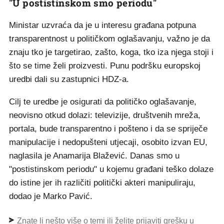
"U postistinskom smo periodu"
Ministar uzvraća da je u interesu građana potpuna
transparentnost u političkom oglašavanju, važno je da
znaju tko je targetirao, zašto, koga, tko iza njega stoji i
što se time želi proizvesti. Punu podršku europskoj
uredbi dali su zastupnici HDZ-a.
Cilj te uredbe je osigurati da političko oglašavanje,
neovisno otkud dolazi: televizije, društvenih mreža,
portala, bude transparentno i pošteno i da se spriječe
manipulacije i nedopušteni utjecaji, osobito izvan EU,
naglasila je Anamarija Blažević. Danas smo u
"postistinskom periodu" u kojemu građani teško dolaze
do istine jer ih različiti politički akteri manipuliraju,
dodao je Marko Pavić.
Znate li nešto više o temi ili želite prijaviti grešku u