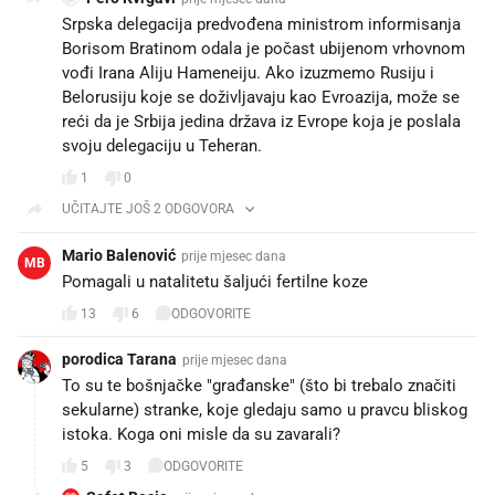
Srpska delegacija predvođena ministrom informisanja
Borisom Bratinom odala je počast ubijenom vrhovnom
vođi Irana Aliju Hameneiju. Ako izuzmemo Rusiju i
Belorusiju koje se doživljavaju kao Evroazija, može se
reći da je Srbija jedina država iz Evrope koja je poslala
svoju delegaciju u Teheran.
1
0
UČITAJTE JOŠ 2 ODGOVORA
Mario Balenović
prije mjesec dana
MB
Pomagali u natalitetu šaljući fertilne koze
13
6
ODGOVORITE
porodica Tarana
prije mjesec dana
To su te bošnjačke "građanske" (što bi trebalo značiti
sekularne) stranke, koje gledaju samo u pravcu bliskog
istoka. Koga oni misle da su zavarali?
5
3
ODGOVORITE