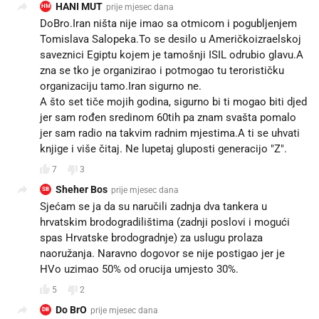
HANI MUT
prije mjesec dana
HM
DoBro.Iran ništa nije imao sa otmicom i pogubljenjem
Tomislava Salopeka.To se desilo u Američkoizraelskoj
saveznici Egiptu kojem je tamošnji ISIL odrubio glavu.A
zna se tko je organizirao i potmogao tu terorističku
organizaciju tamo.Iran sigurno ne.
A što set tiče mojih godina, sigurno bi ti mogao biti djed
jer sam rođen sredinom 60tih pa znam svašta pomalo
jer sam radio na takvim radnim mjestima.A ti se uhvati
knjige i više čitaj. Ne lupetaj gluposti generacijo "Z".
7
3
Sheher Bos
prije mjesec dana
SB
Sjećam se ja da su naručili zadnja dva tankera u
hrvatskim brodogradilištima (zadnji poslovi i mogući
spas Hrvatske brodogradnje) za uslugu prolaza
naoružanja. Naravno dogovor se nije postigao jer je
HVo uzimao 50% od orucija umjesto 30%.
5
2
Do BrO
prije mjesec dana
DB