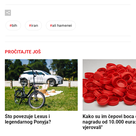
#
bih
#
iran
#
ali hamenei
PROČITAJTE JOŠ
Što povezuje Lexus i
Kako su im čepovi boca d
legendarnog Ponyja?
nagradu od 10.000 eura
vjerovali"