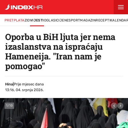
PRETPLATA
ZID
VIJESTI
OGLASI
CIJENE
SPORT
MAGAZIN
RECEPTI
KALENDA
Oporba u BiH ljuta jer nema
izaslanstva na ispraćaju
Hameneija. "Iran nam je
pomogao"
Hina
|
Prije mjesec dana
13:16, 04. srpnja 2026.
1
/
10