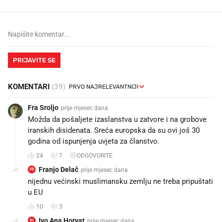
PRIJAVITE SE
KOMENTARI
(39)
Fra Sroljo
prije mjesec dana
Možda da pošaljete izaslanstva u zatvore i na grobove
iranskih disidenata. Sreća europska da su ovi još 30
godina od ispunjenja uvjeta za članstvo.
24
7
ODGOVORITE
Franjo Delač
prije mjesec dana
FD
nijednu većinski muslimansku zemlju ne treba pripuštati
u EU
10
3
Ivo Ana Horvat
prije mjesec dana
IH