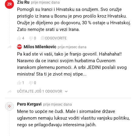
Ziu Ru
prije mjesec dana
ZR
Pomogli su Iranci i Hrvatsku sa oružjem. Svo oružje
pristiglo iz Irana u Bosnu je prvo prošlo kroz Hrvatsku.
Oružje je dijeljeno po dogovoru, 30 % ostaje u Hrvatskoj.
Zato nemojte srati u vezi Irana.
4
0
ODGOVORITE
Milos Milenkovic
prije mjesec dana
MM
Pa kad ste vi vaši, tako je franjo govoril. Hahahaha!!
Naravno da ce iranci svojim hurbatima Ćuvenom
iranskom plemenu pomoći. A srbi JEDINI poslali svog
ministra! Sta ti je zivot moj stipe...
1
0
UČITAJTE JOŠ 1 ODGOVOR
Pero Kvrgavi
prije mjesec dana
Mene to uopće ne čudi. Male i siromašne države
uglavnom nemaju luksuz voditi vlastitu vanjsku politiku,
nego se prilagođavaju interesima jačih.