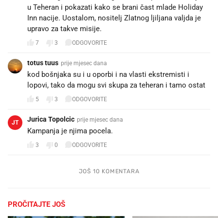
u Teheran i pokazati kako se brani čast mlade Holiday
Inn nacije. Uostalom, nositelj Zlatnog ljiljana valjda je
upravo za takve misije.
7
3
ODGOVORITE
totus tuus
prije mjesec dana
kod bošnjaka su i u oporbi i na vlasti ekstremisti i
lopovi, tako da mogu svi skupa za teheran i tamo ostat
5
3
ODGOVORITE
Jurica Topolcic
prije mjesec dana
JT
Kampanja je njima pocela.
3
0
ODGOVORITE
JOŠ 10 KOMENTARA
PROČITAJTE JOŠ