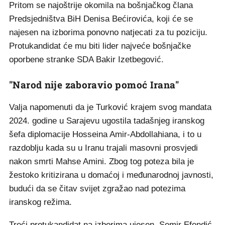
Pritom se najoštrije okomila na bošnjačkog člana
Predsjedništva BiH Denisa Bećirovića, koji će se
najesen na izborima ponovno natjecati za tu poziciju.
Protukandidat će mu biti lider najveće bošnjačke
oporbene stranke SDA Bakir Izetbegović.
"Narod nije zaboravio pomoć Irana"
Valja napomenuti da je Turković krajem svog mandata
2024. godine u Sarajevu ugostila tadašnjeg iranskog
šefa diplomacije Hosseina Amir-Abdollahiana, i to u
razdoblju kada su u Iranu trajali masovni prosvjedi
nakon smrti Mahse Amini. Zbog tog poteza bila je
žestoko kritizirana u domaćoj i međunarodnoj javnosti,
budući da se čitav svijet zgražao nad potezima
iranskog režima.
Treći protukandidat na izborima ujesen, Semir Efendić,