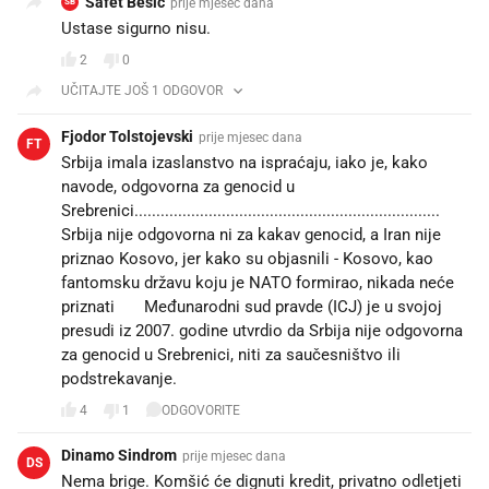
Safet Besic
prije mjesec dana
SB
Ustase sigurno nisu.
2
0
UČITAJTE JOŠ 1 ODGOVOR
Fjodor Tolstojevski
prije mjesec dana
FT
Srbija imala izaslanstvo na ispraćaju, iako je, kako
navode, odgovorna za genocid u
Srebrenici......................................................................
Srbija nije odgovorna ni za kakav genocid, a Iran nije
priznao Kosovo, jer kako su objasnili - Kosovo, kao
fantomsku državu koju je NATO formirao, nikada neće
priznati 👍 Međunarodni sud pravde (ICJ) je u svojoj
presudi iz 2007. godine utvrdio da Srbija nije odgovorna
za genocid u Srebrenici, niti za saučesništvo ili
podstrekavanje.
4
1
ODGOVORITE
Dinamo Sindrom
prije mjesec dana
DS
Nema brige. Komšić će dignuti kredit, privatno odletjeti