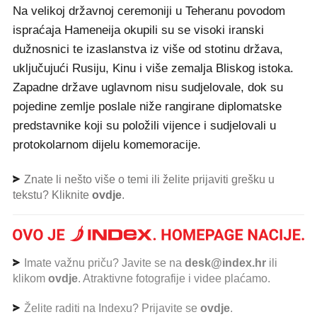
Na velikoj državnoj ceremoniji u Teheranu povodom
ispraćaja Hameneija okupili su se visoki iranski
dužnosnici te izaslanstva iz više od stotinu država,
uključujući Rusiju, Kinu i više zemalja Bliskog istoka.
Zapadne države uglavnom nisu sudjelovale, dok su
pojedine zemlje poslale niže rangirane diplomatske
predstavnike koji su položili vijence i sudjelovali u
protokolarnom dijelu komemoracije.
Znate li nešto više o temi ili želite prijaviti grešku u
tekstu? Kliknite
ovdje
.
Imate važnu priču? Javite se na
desk@index.hr
ili
klikom
ovdje
. Atraktivne fotografije i videe plaćamo.
Želite raditi na Indexu? Prijavite se
ovdje
.