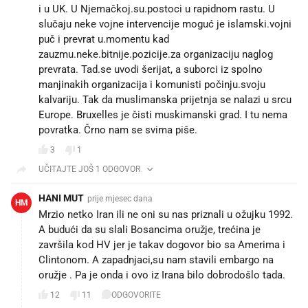
i u UK. U Njemačkoj.su.postoci u rapidnom rastu. U
slučaju neke vojne intervencije moguć je islamski.vojni
puč i prevrat u.momentu kad
zauzmu.neke.bitnije.pozicije.za organizaciju naglog
prevrata. Tad.se uvodi šerijat, a suborci iz spolno
manjinakih organizacija i komunisti počinju.svoju
kalvariju. Tak da muslimanska prijetnja se nalazi u srcu
Europe. Bruxelles je čisti muskimanski grad. I tu nema
povratka. Črno nam se svima piše.
3
1
UČITAJTE JOŠ 1 ODGOVOR
HANI MUT
prije mjesec dana
HM
Mrzio netko Iran ili ne oni su nas priznali u ožujku 1992.
A budući da su slali Bosancima oružje, trećina je
završila kod HV jer je takav dogovor bio sa Amerima i
Clintonom. A zapadnjaci,su nam stavili embargo na
oružje . Pa je onda i ovo iz Irana bilo dobrodošlo tada.
12
11
ODGOVORITE