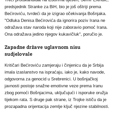
predsjednik Stranke za BiH, bio je još oštriji prema
Bećiroviću, tvrdeći da je izigrao očekivanja Bošnjaka.
"Odluka Denisa Bećirovića da ignorira poziv Irana ne
odražava stav naroda koji nije zaboravio pomoć Irana.
Ona odražava jedino njegov kukavičluk", poručio je.
Zapadne države uglavnom nisu
sudjelovale
Kritičari Bećiroviću zamjeraju i činjenicu da je Srbija
imala izaslanstvo na ispraćaju, iako je, kako navode,
odgovorna za genocid u Srebrenici. U bošnjačkoj
javnosti postoje snažne emotivne veze prema Iranu
zbog pomoći Bošnjacima, uključujući i isporuke oružja
tijekom rata. S druge pak strane, iz Trojke ističu da je
prozapadna orijentacija zemlje ključ njezine stabilnosti.