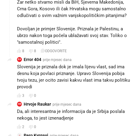
Zar netko stvarno misli da BiH, Sjeverna Makedonija,
Crna Gora, Kosovo ili čak Hrvatska mogu samostalno
odlučivati o svim važnim vanjskopolitičkim pitanjima?
Dovoljan je primjer Slovenije. Priznala je Palestinu, a
ubrzo nakon toga počela ublažavati svoj stav. Toliko o
"samostalnoj politici". 🙂
8
8
ODGOVORITE
Error 404
prije mjesec dana
E4
Slovenija je priznala dok je imala lijevu vlast, sad ima
desnu koja povlaci priznanje. Upravo Slovenija pobija
tvoju tezu, jer ocito zavisi kakvu vlast ima takvu politiku
provodi
3
0
Hrvoje Raukar
prije mjesec dana
HR
Da, ali interesantna je informacija da je Srbija poslala
nekoga, to jest iznenadjenje
2
0
Pero Kvrgavi
prije mjesec dana