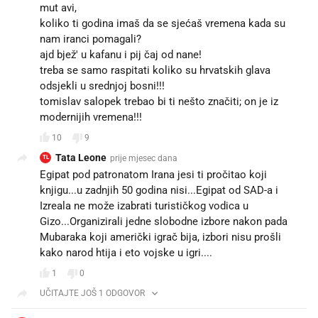
mut avi,
koliko ti godina imaš da se sjećaš vremena kada su
nam iranci pomagali?
ajd bjež' u kafanu i pij čaj od nane!
treba se samo raspitati koliko su hrvatskih glava
odsjekli u srednjoj bosni!!!
tomislav salopek trebao bi ti nešto značiti; on je iz
modernijih vremena!!!
10
9
Tata Leone
prije mjesec dana
TL
Egipat pod patronatom Irana jesi ti pročitao koji
knjigu...u zadnjih 50 godina nisi...Egipat od SAD-a i
Izreala ne može izabrati turističkog vodica u
Gizo...Organizirali jedne slobodne izbore nakon pada
Mubaraka koji američki igrač bija, izbori nisu prošli
kako narod htija i eto vojske u igri....
1
0
UČITAJTE JOŠ 1 ODGOVOR