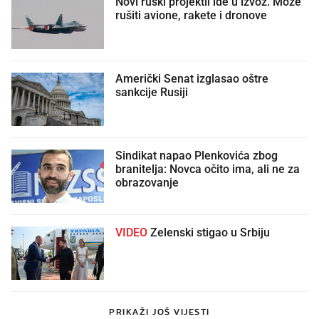
Novi ruski projektil ide u izvoz. Može
rušiti avione, rakete i dronove
Američki Senat izglasao oštre
sankcije Rusiji
Sindikat napao Plenkovića zbog
branitelja: Novca očito ima, ali ne za
obrazovanje
VIDEO
Zelenski stigao u Srbiju
PRIKAŽI JOŠ VIJESTI