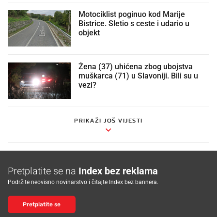
Motociklist poginuo kod Marije
Bistrice. Sletio s ceste i udario u
objekt
Žena (37) uhićena zbog ubojstva
muškarca (71) u Slavoniji. Bili su u
vezi?
PRIKAŽI JOŠ VIJESTI
Pretplatite se na
Index bez reklama
Podržite neovisno novinarstvo i čitajte Index bez bannera.
Pretplatite se