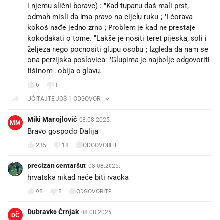
i njemu slični borave) : "Kad tupanu daš mali prst,
odmah misli da ima pravo na cijelu ruku"; "I ćorava
kokoš nađe jedno zrno"; Problem je kad ne prestaje
kokodakati o tome. "Lakše je nositi teret pijeska, soli i
željeza nego podnositi glupu osobu"; Izgleda da nam se
ona perzijska poslovica: "Glupima je najbolje odgovoriti
tišinom", obija o glavu.
6
1
UČITAJTE JOŠ 1 ODGOVOR
Miki Manojlović
08.08.2025.
MM
Bravo gospođo Dalija
235
18
ODGOVORITE
precizan centaršut
08.08.2025.
hrvatska nikad neće biti rvacka
95
5
ODGOVORITE
Dubravko Črnjak
08.08.2025.
DČ