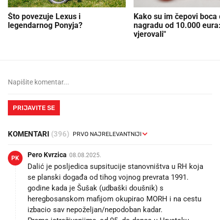
Što povezuje Lexus i
Kako su im čepovi boca d
legendarnog Ponyja?
nagradu od 10.000 eura
vjerovali"
PRIJAVITE SE
KOMENTARI
(396)
Pero Kvrzica
08.08.2025.
PK
Dalić je posljedica supsitucije stanovništva u RH koja
se planski događa od tihog vojnog prevrata 1991.
godine kada je Šušak (udbaški doušnik) s
heregbosanskom mafijom okupirao MORH i na cestu
izbacio sav nepoželjan/nepodoban kadar.