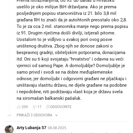
Prema istraživanjima, od 95. do danas u Hrvatsku
uselilo je oko milijun BiH državljana. Ako je prema
posljednjem popisu stanovništva iz 21. bilo 3,8 mil
građana RH to znači da je autohtonih preostalo oko 2,8.
To je za cca 2 mil. stanovnika manje nego prema popisu
iz 91. Drugim riječima došli divilji, istjerali pitome.
Uostalom to je vidljivo u svakoj pori ovog posve
uništenog društva. Zbog njih se donose zakoni o
bespravnoj gradnji, obiteljskim potporama, donacijama
itd. Oni su ti koji svojataju "hrvatstvo" i odavna su veći
vjernici od samog Pape. A domoljublje? Domoljublje je
samo privid i svodi se na dobre međuplemenske
odnose, jer domoljubi i odgovorni građani ne pljačkaju i
uništavaju vlastitu državu, ne dijele građane na podobne
i nepodobne, niti podržavaju vlast koja je državu svela
na siromašan balkanski pašaluk.
209
17
ODGOVORITE
PRIKAŽI 3 ODGOVORA
Arty Lubanja 57
08.08.2025.