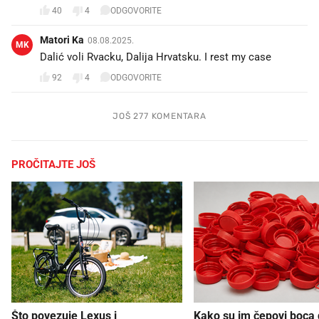
40
4
ODGOVORITE
Matori Ka
08.08.2025.
MK
Dalić voli Rvacku, Dalija Hrvatsku. I rest my case
92
4
ODGOVORITE
JOŠ 277 KOMENTARA
PROČITAJTE JOŠ
Što povezuje Lexus i
Kako su im čepovi boca d