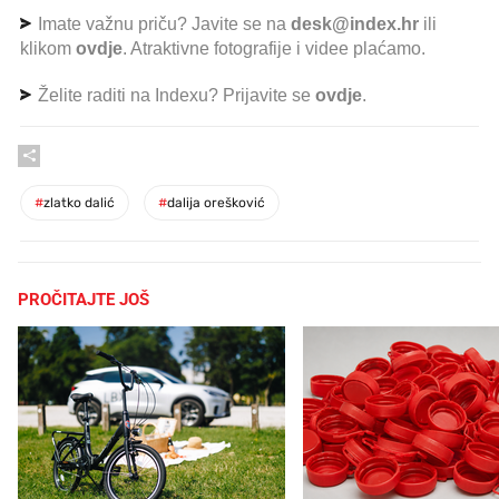
Imate važnu priču? Javite se na
desk@index.hr
ili
klikom
ovdje
. Atraktivne fotografije i videe plaćamo.
Želite raditi na Indexu? Prijavite se
ovdje
.
#
zlatko dalić
#
dalija orešković
PROČITAJTE JOŠ