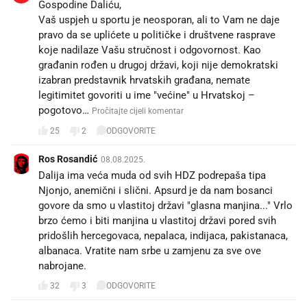
Gospodine Daliću,
Vaš uspjeh u sportu je neosporan, ali to Vam ne daje
pravo da se uplićete u političke i društvene rasprave
koje nadilaze Vašu stručnost i odgovornost. Kao
građanin rođen u drugoj državi, koji nije demokratski
izabran predstavnik hrvatskih građana, nemate
legitimitet govoriti u ime "većine" u Hrvatskoj –
pogotovo…
Pročitajte cijeli komentar
25
2
ODGOVORITE
Ros Rosandić
08.08.2025.
Dalija ima veća muda od svih HDZ podrepaša tipa
Njonjo, anemični i slični. Apsurd je da nam bosanci
govore da smo u vlastitoj državi "glasna manjina..." Vrlo
brzo ćemo i biti manjina u vlastitoj državi pored svih
pridošlih hercegovaca, nepalaca, indijaca, pakistanaca,
albanaca. Vratite nam srbe u zamjenu za sve ove
nabrojane.
32
3
ODGOVORITE