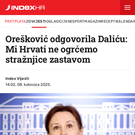
PRETPLATA
ZID
VIJESTI
OGLASI
CIJENE
SPORT
MAGAZIN
RECEPTI
KALENDA
Orešković odgovorila Daliću:
Mi Hrvati ne ogrćemo
stražnjice zastavom
Index Vijesti
14:02, 08. kolovoza 2025.