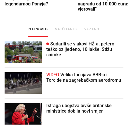
legendarnog Ponyja?
nagradu od 10.000 eura
vjerovali"
NAJNOVIJE
NAJČITANIJE
VEZANO
Sudarili se vlakovi HŽ-a, petero
teško ozlijeđeno, 10 lakše. Stižu
snimke
VIDEO
Velika tučnjava BBB-a i
Torcide na zagrebačkom aerodromu
Istraga ubojstva bivše britanske
ministrice dobila novi smjer