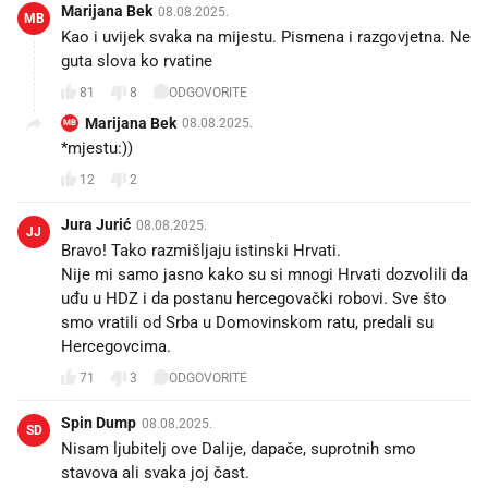
Marijana Bek
08.08.2025.
MB
Kao i uvijek svaka na mijestu. Pismena i razgovjetna. Ne
guta slova ko rvatine
81
8
ODGOVORITE
Marijana Bek
08.08.2025.
MB
*mjestu:))
12
2
Jura Jurić
08.08.2025.
JJ
Bravo! Tako razmišljaju istinski Hrvati.
Nije mi samo jasno kako su si mnogi Hrvati dozvolili da
uđu u HDZ i da postanu hercegovački robovi. Sve što
smo vratili od Srba u Domovinskom ratu, predali su
Hercegovcima.
71
3
ODGOVORITE
Spin Dump
08.08.2025.
SD
Nisam ljubitelj ove Dalije, dapače, suprotnih smo
stavova ali svaka joj čast.