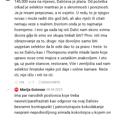
145.000 eura na mjesec, Dalićeva je plaća. Od početka
otkad je selektor mantrao je o skromnosti i poniznosti.
Ja je nisam prepoznao, a ni osjetio. U redu, to je njegov
novac i može raditi što god želi, ali ako riječi ili citati
nemaju veze s realnim životom onda je to najmanje
licemjerno. I evo ga sada taj isti Dalić nam skoro svima
docira gdje bi smo svi skupa trebali biti? Prvo: niti ima
obrazovanje za to, drugo: nije dovoljno samo biti
uspješan selektor da bi sebi dao to za pravo i treće: to
su se Daliću kao i Thompsonu vratile mlade laste koje
upravo nose crne majice s ustaškim znakovljem. I eto
ga, uz puste stanove, restorane, Vile i zemljišta sad nam
selektor hrvatske repke još daje i online šamare. Neće
ići, nije išlo i niti će ići.
108
7
ODGOVORITE
Marija Gotovan
08.08.2025.
MG
Ima par narodnih poslovica koje treba
navesti/parafrazirati kao odgovor na ovaj Dalićev
besramni kontrapunkt ( patronizirajuće kokodakanje
naspram nepodnošljivog smrada kokošinjca u kojem on