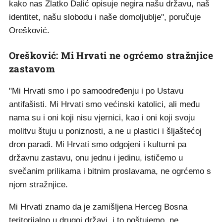
kako nas Zlatko Dalić opisuje negira našu državu, naš
identitet, našu slobodu i naše domoljublje", poručuje
Orešković.
Orešković: Mi Hrvati ne ogrćemo stražnjice
zastavom
"Mi Hrvati smo i po samoodređenju i po Ustavu
antifašisti. Mi Hrvati smo većinski katolici, ali među
nama su i oni koji nisu vjernici, kao i oni koji svoju
molitvu štuju u poniznosti, a ne u plastici i šljaštećoj
dron paradi. Mi Hrvati smo odgojeni i kulturni pa
državnu zastavu, onu jednu i jedinu, ističemo u
svečanim prilikama i bitnim proslavama, ne ogrćemo s
njom stražnjice.
Mi Hrvati znamo da je zamišljena Herceg Bosna
teritorijalno u drugoj državi, i to poštujemo, ne