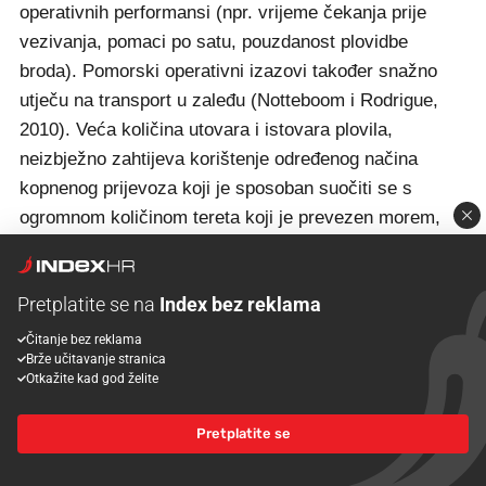
operativnih performansi (npr. vrijeme čekanja prije
vezivanja, pomaci po satu, pouzdanost plovidbe
broda). Pomorski operativni izazovi također snažno
utječu na transport u zaleđu (Notteboom i Rodrigue,
2010). Veća količina utovara i istovara plovila,
neizbježno zahtijeva korištenje određenog načina
kopnenog prijevoza koji je sposoban suočiti se s
ogromnom količinom tereta koji je prevezen morem,
što nadalje znači imati prikladan željeznički prijevoz u
smislu učestalosti i veličine priključaka i sl." Sve
Pretplatite se na
Index bez reklama
izgleda kao njegova misao.
Čitanje bez reklama
Idemo vidjeti što su četiri godine prije Mihanovića o
Brže učitavanje stranica
Otkažite kad god želite
istome pisali Parola, Risitano, Tutore i Ferretti: "The
introduction of megavessels and the recent momentum
Pretplatite se
in shipowners collaborative ventures questioned the
sustainability of the port industry and posited new