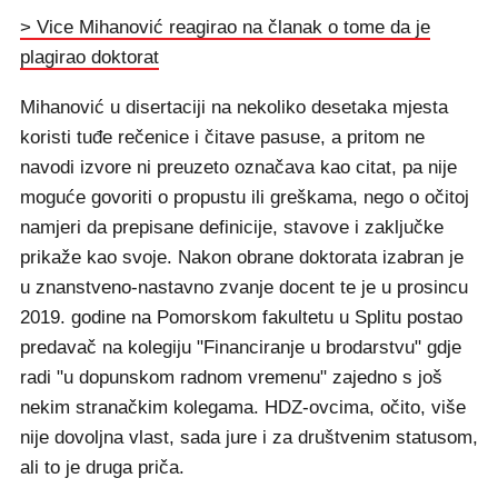
> Vice Mihanović reagirao na članak o tome da je
plagirao doktorat
Mihanović u disertaciji na nekoliko desetaka mjesta
koristi tuđe rečenice i čitave pasuse, a pritom ne
navodi izvore ni preuzeto označava kao citat, pa nije
moguće govoriti o propustu ili greškama, nego o očitoj
namjeri da prepisane definicije, stavove i zaključke
prikaže kao svoje. Nakon obrane doktorata izabran je
u znanstveno-nastavno zvanje docent te je u prosincu
2019. godine na Pomorskom fakultetu u Splitu postao
predavač na kolegiju "Financiranje u brodarstvu" gdje
radi "u dopunskom radnom vremenu" zajedno s još
nekim stranačkim kolegama. HDZ-ovcima, očito, više
nije dovoljna vlast, sada jure i za društvenim statusom,
ali to je druga priča.