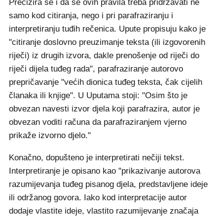
Precizira se i da se ovih pravila treba pridržavati ne
samo kod citiranja, nego i pri parafraziranju i
interpretiranju tuđih rečenica. Upute propisuju kako je
"citiranje doslovno preuzimanje teksta (ili izgovorenih
riječi) iz drugih izvora, dakle prenošenje od riječi do
riječi dijela tuđeg rada", parafraziranje autorovo
prepričavanje "većih dionica tuđeg teksta, čak cijelih
članaka ili knjige". U Uputama stoji: "Osim što je
obvezan navesti izvor djela koji parafrazira, autor je
obvezan voditi računa da parafraziranjem vjerno
prikaže izvorno djelo."
Konačno, dopušteno je interpretirati nečiji tekst.
Interpretiranje je opisano kao "prikazivanje autorova
razumijevanja tuđeg pisanog djela, predstavljene ideje
ili održanog govora. Iako kod interpretacije autor
dodaje vlastite ideje, vlastito razumijevanje značaja