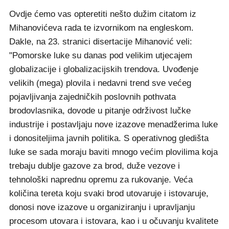
Ovdje ćemo vas opteretiti nešto dužim citatom iz
Mihanovićeva rada te izvornikom na engleskom.
Dakle, na 23. stranici disertacije Mihanović veli:
"Pomorske luke su danas pod velikim utjecajem
globalizacije i globalizacijskih trendova. Uvođenje
velikih (mega) plovila i nedavni trend sve većeg
pojavljivanja zajedničkih poslovnih pothvata
brodovlasnika, dovode u pitanje održivost lučke
industrije i postavljaju nove izazove menadžerima luke
i donositeljima javnih politika. S operativnog gledišta
luke se sada moraju baviti mnogo većim plovilima koja
trebaju dublje gazove za brod, duže vezove i
tehnološki naprednu opremu za rukovanje. Veća
količina tereta koju svaki brod utovaruje i istovaruje,
donosi nove izazove u organiziranju i upravljanju
procesom utovara i istovara, kao i u očuvanju kvalitete