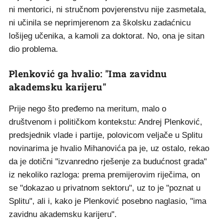
ni mentorici, ni stručnom povjerenstvu nije zasmetala,
ni učinila se neprimjerenom za školsku zadaćnicu
lošijeg učenika, a kamoli za doktorat. No, ona je sitan
dio problema.
Plenković ga hvalio: "Ima zavidnu
akademsku karijeru"
Prije nego što pređemo na meritum, malo o
društvenom i političkom kontekstu: Andrej Plenković,
predsjednik vlade i partije, polovicom veljače u Splitu
novinarima je hvalio Mihanovića pa je, uz ostalo, rekao
da je dotični "izvanredno rješenje za budućnost grada"
iz nekoliko razloga: prema premijerovim riječima, on
se "dokazao u privatnom sektoru", uz to je "poznat u
Splitu", ali i, kako je Plenković posebno naglasio, "ima
zavidnu akademsku karijeru".