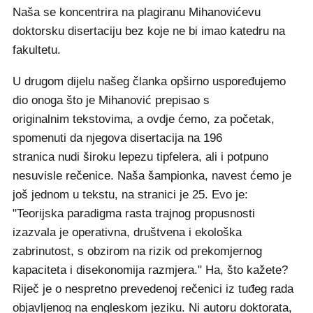
Naša se koncentrira na plagiranu Mihanovićevu
doktorsku disertaciju bez koje ne bi imao katedru na
fakultetu.
U drugom dijelu našeg članka opširno uspoređujemo
dio onoga što je Mihanović prepisao s
originalnim tekstovima, a ovdje ćemo, za početak,
spomenuti da njegova disertacija na 196
stranica nudi široku lepezu tipfelera, ali i potpuno
nesuvisle rečenice. Naša šampionka, navest ćemo je
još jednom u tekstu, na stranici je 25. Evo je:
"Teorijska paradigma rasta trajnog propusnosti
izazvala je operativna, društvena i ekološka
zabrinutost, s obzirom na rizik od prekomjernog
kapaciteta i disekonomija razmjera." Ha, što kažete?
Riječ je o nespretno prevedenoj rečenici iz tuđeg rada
objavljenog na engleskom jeziku. Ni autoru doktorata,