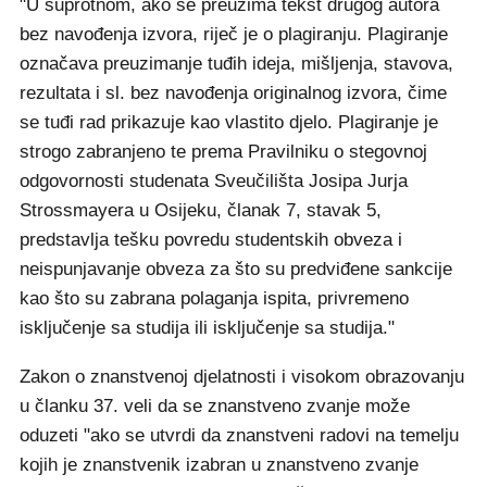
"U suprotnom, ako se preuzima tekst drugog autora
bez navođenja izvora, riječ je o plagiranju. Plagiranje
označava preuzimanje tuđih ideja, mišljenja, stavova,
rezultata i sl. bez navođenja originalnog izvora, čime
se tuđi rad prikazuje kao vlastito djelo. Plagiranje je
strogo zabranjeno te prema Pravilniku o stegovnoj
odgovornosti studenata Sveučilišta Josipa Jurja
Strossmayera u Osijeku, članak 7, stavak 5,
predstavlja tešku povredu studentskih obveza i
neispunjavanje obveza za što su predviđene sankcije
kao što su zabrana polaganja ispita, privremeno
isključenje sa studija ili isključenje sa studija."
Zakon o znanstvenoj djelatnosti i visokom obrazovanju
u članku 37. veli da se znanstveno zvanje može
oduzeti "ako se utvrdi da znanstveni radovi na temelju
kojih je znanstvenik izabran u znanstveno zvanje