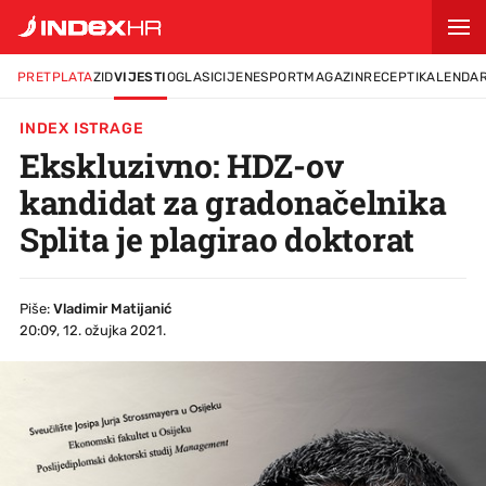
PRETPLATA
ZID
VIJESTI
OGLASI
CIJENE
SPORT
MAGAZIN
RECEPTI
KALENDA
INDEX ISTRAGE
Ekskluzivno: HDZ-ov
kandidat za gradonačelnika
Splita je plagirao doktorat
Piše:
Vladimir Matijanić
20:09, 12. ožujka 2021.