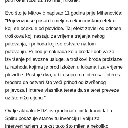
putnike ili robu uz što manji trošak."
Evo što je Mitrović napisao 11 godina prije Mihanovića:
"Prijevozni se posao temelji na ekonomskom efektu
koji se očekuje od plovidbe. Taj efekt zavisi od odnosa
troškova koji nastaju za vrijeme trajanja nekog
putovanja, i prihoda koji se ostvare na tom
putovanju. Prihod je naknada koju brodar dobiva za
izvršenje prijevozne usluge, a troškovi broda proizlaze
iz rashoda kojima je brod izložen u lukama i za vrijeme
plovidbe. Postoje dva, u biti suprotna interesa: interes
brodara da ostvari što veći prihod od izvršenog
prijevoza i interes vlasnika tereta da se teret preveze
uz što nižu cijenu."
Ovdje aktualni HDZ-ov gradonačelnički kandidat u
Splitu pokazuje stanovitu invenciju i volju za
interveniranjem u tekst tako što mijenja nekoliko