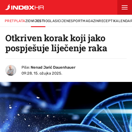
PRETPLATA
ZID
VIJESTI
OGLASI
CIJENE
SPORT
MAGAZIN
RECEPTI
KALENDA
Otkriven korak koji jako
pospješuje liječenje raka
Piše:
Nenad Jarić Dauenhauer
09:28, 15. ožujka 2025.