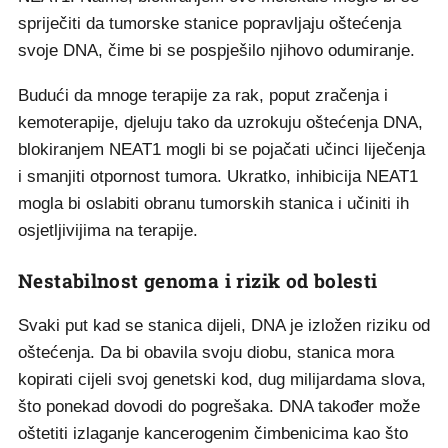
spriječiti da tumorske stanice popravljaju oštećenja
svoje DNA, čime bi se pospješilo njihovo odumiranje.
Budući da mnoge terapije za rak, poput zračenja i
kemoterapije, djeluju tako da uzrokuju oštećenja DNA,
blokiranjem NEAT1 mogli bi se pojačati učinci liječenja
i smanjiti otpornost tumora. Ukratko, inhibicija NEAT1
mogla bi oslabiti obranu tumorskih stanica i učiniti ih
osjetljivijima na terapije.
Nestabilnost genoma i rizik od bolesti
Svaki put kad se stanica dijeli, DNA je izložen riziku od
oštećenja. Da bi obavila svoju diobu, stanica mora
kopirati cijeli svoj genetski kod, dug milijardama slova,
što ponekad dovodi do pogrešaka. DNA također može
oštetiti izlaganje kancerogenim čimbenicima kao što