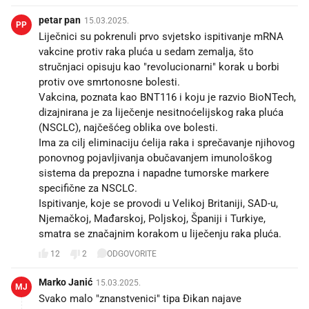
petar pan
15.03.2025.
PP
Liječnici su pokrenuli prvo svjetsko ispitivanje mRNA
vakcine protiv raka pluća u sedam zemalja, što
stručnjaci opisuju kao "revolucionarni" korak u borbi
protiv ove smrtonosne bolesti.
Vakcina, poznata kao BNT116 i koju je razvio BioNTech,
dizajnirana je za liječenje nesitnoćelijskog raka pluća
(NSCLC), najčešćeg oblika ove bolesti.
Ima za cilj eliminaciju ćelija raka i sprečavanje njihovog
ponovnog pojavljivanja obučavanjem imunološkog
sistema da prepozna i napadne tumorske markere
specifične za NSCLC.
Ispitivanje, koje se provodi u Velikoj Britaniji, SAD-u,
Njemačkoj, Mađarskoj, Poljskoj, Španiji i Turkiye,
smatra se značajnim korakom u liječenju raka pluća.
12
2
ODGOVORITE
Marko Janić
15.03.2025.
MJ
Svako malo "znanstvenici" tipa Ðikan najave