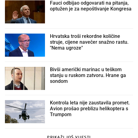
Fauci odbijao odgovarati na pitanja,
optužen je za nepoštivanje Kongresa
Hrvatska troši rekordne količine
struje, cijene navečer snažno rastu.
"Nema ugroze"
Bivši američki marinac u teškom
stanju u ruskom zatvoru. Hrane ga
sondom
Kontrola leta nije zaustavila promet.
Avion prošao preblizu helikoptera s
Trumpom
PRIKAŽI JOŠ VIJESTI