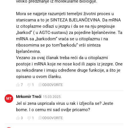
veliko predznanje iz molekularne biologije.
Mora se najprije razumjeti temeljni životni proces u
stanicama a to je SINTEZA BJELANČEVINA. Da mRNA
iz citoplazme odlazi u jezgru i da se na nju prepisuje
„barkod“ ( u AGTC-sustavu) za pojedine bjelančevine. Ta
mRNA sa „barkodom“ vraća se u citoplazmu i na
ribosomima se po tom“barkodu“ vrši sinteza
bjelančevina.
Vezano za ovaj članak treba reći da u citoplazmi
postoje i mRNA koje ne nose kod ili zapis iz jezgre. One
su nekodirane i imaju određene druge funkcije, a što je
opisano u ovom članku.
7
1
ODGOVORITE
Mrkomir Treći
15.03.2025.
MT
Jel si zena uspricala virus u rak i izljecila se? Jeste
bome. I o cemu mi sad ovdje pricamo?
3
1
ODGOVORITE