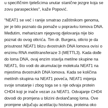
u specifičnim tjelešcima unutar stanične jezgre koja se
zovu paraspeckles", kaže Popović.
"NEAT1 se već i ranije smatrao zaštitnikom genoma,
jer je bilo poznato da pomaže u popravku lomova DNA.
Međutim, mehanizam njegovog djelovanja nije bio
poznat do ovog otkrića. Tim dr. Burgera, otkrio je da
prisutnost NEAT1 blizu dvostrukih DNA lomova ovisi o
enzimu RNA metiltransferaze 3 (METTL3). Kada dođe
do loma DNA, ovaj enzim stavlja metilne skupine na
NEAT1, što vodi do akumulacije molekula NEAT1 na
mjestima dvostrukih DNA lomova. Kada se količina
metilnih skupina na NEAT1 poveća, NEAT1 mijenja
svoje smatanje i zbog toga se s nje odvaja protein
CHD4 koji je inače vezan za NEAT1. Odvajanje CHD4
dovodi do promjena u blizini dvolančanog loma. Ove
promjene uključuju acetilaciju histona, proteina oko