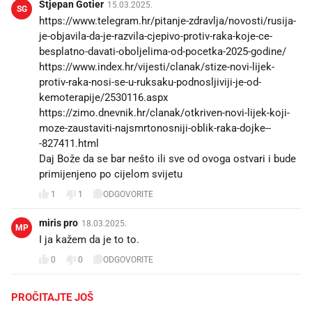
Stjepan Gotier
15.03.2025.
SG
https://www.telegram.hr/pitanje-zdravlja/novosti/rusija-
je-objavila-da-je-razvila-cjepivo-protiv-raka-koje-ce-
besplatno-davati-oboljelima-od-pocetka-2025-godine/
https://www.index.hr/vijesti/clanak/stize-novi-lijek-
protiv-raka-nosi-se-u-ruksaku-podnosljiviji-je-od-
kemoterapije/2530116.aspx
https://zimo.dnevnik.hr/clanak/otkriven-novi-lijek-koji-
moze-zaustaviti-najsmrtonosniji-oblik-raka-dojke--
-827411.html
Daj Bože da se bar nešto ili sve od ovoga ostvari i bude
primijenjeno po cijelom svijetu 🙏
1
1
ODGOVORITE
miris pro
18.03.2025.
MP
I ja kažem da je to to.
0
0
ODGOVORITE
PROČITAJTE JOŠ