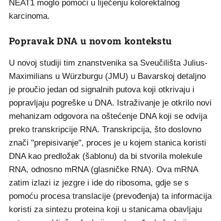
NEAT1 moglo pomoći u liječenju kolorektalnog
karcinoma.
Popravak DNA u novom kontekstu
U novoj studiji tim znanstvenika sa Sveučilišta Julius-
Maximilians u Würzburgu (JMU) u Bavarskoj detaljno
je proučio jedan od signalnih putova koji otkrivaju i
popravljaju pogreške u DNA. Istraživanje je otkrilo novi
mehanizam odgovora na oštećenje DNA koji se odvija
preko transkripcije RNA. Transkripcija, što doslovno
znači "prepisivanje", proces je u kojem stanica koristi
DNA kao predložak (šablonu) da bi stvorila molekule
RNA, odnosno mRNA (glasničke RNA). Ova mRNA
zatim izlazi iz jezgre i ide do ribosoma, gdje se s
pomoću procesa translacije (prevođenja) ta informacija
koristi za sintezu proteina koji u stanicama obavljaju