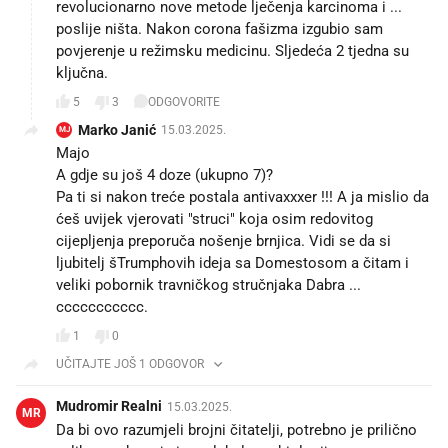
revolucionarno nove metode lječenja karcinoma i ...
poslije ništa. Nakon corona fašizma izgubio sam
povjerenje u režimsku medicinu. Sljedeća 2 tjedna su
ključna.
5
3
ODGOVORITE
Marko Janić
15.03.2025.
MJ
Majo
A gdje su još 4 doze (ukupno 7)?
Pa ti si nakon treće postala antivaxxxer !!! A ja mislio da
ćeš uvijek vjerovati "struci" koja osim redovitog
cijepljenja preporuča nošenje brnjica. Vidi se da si
ljubitelj šTrumphovih ideja sa Domestosom a čitam i
veliki pobornik travničkog stručnjaka Dabra ...
ccccccccccc.
1
0
UČITAJTE JOŠ 1 ODGOVOR
Mudromir Realni
15.03.2025.
MR
Da bi ovo razumjeli brojni čitatelji, potrebno je prilično