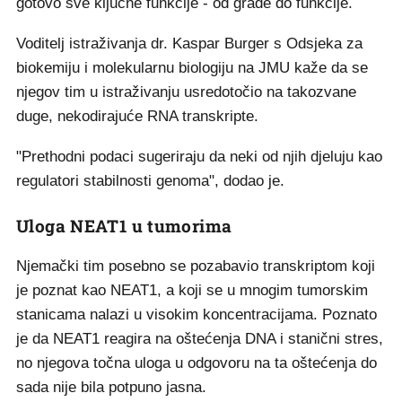
gotovo sve ključne funkcije - od građe do funkcije.
Voditelj istraživanja dr. Kaspar Burger s Odsjeka za
biokemiju i molekularnu biologiju na JMU kaže da se
njegov tim u istraživanju usredotočio na takozvane
duge, nekodirajuće RNA transkripte.
"Prethodni podaci sugeriraju da neki od njih djeluju kao
regulatori stabilnosti genoma", dodao je.
Uloga NEAT1 u tumorima
Njemački tim posebno se pozabavio transkriptom koji
je poznat kao NEAT1, a koji se u mnogim tumorskim
stanicama nalazi u visokim koncentracijama. Poznato
je da NEAT1 reagira na oštećenja DNA i stanični stres,
no njegova točna uloga u odgovoru na ta oštećenja do
sada nije bila potpuno jasna.