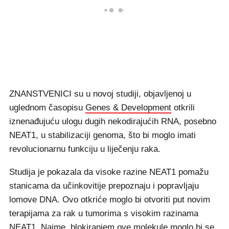
ZNANSTVENICI su u novoj studiji, objavljenoj u
uglednom časopisu
Genes & Development
otkrili
iznenađujuću ulogu dugih nekodirajućih RNA, posebno
NEAT1, u stabilizaciji genoma, što bi moglo imati
revolucionarnu funkciju u liječenju raka.
Studija je pokazala da visoke razine NEAT1 pomažu
stanicama da učinkovitije prepoznaju i popravljaju
lomove DNA. Ovo otkriće moglo bi otvoriti put novim
terapijama za rak u tumorima s visokim razinama
NEAT1. Naime, blokiranjem ove molekule moglo bi se