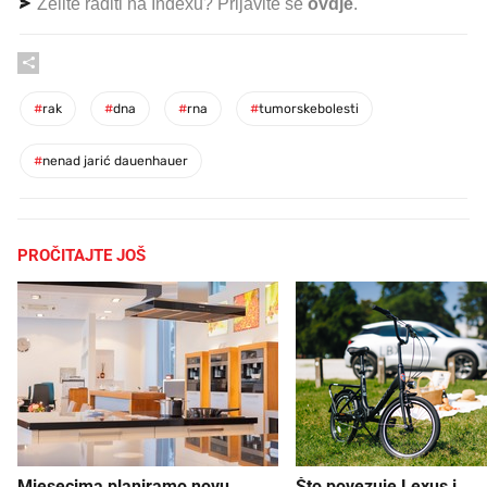
Želite raditi na Indexu? Prijavite se
ovdje
.
#
rak
#
dna
#
rna
#
tumorskebolesti
#
nenad jarić dauenhauer
PROČITAJTE JOŠ
Mjesecima planiramo novu
Što povezuje Lexus i