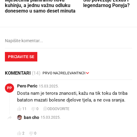
kuhinju, a jednu važnu odluku
legendarnog Ponyja?
donesemo u samo deset minuta
PRIJAVITE SE
KOMENTARI
(14)
Pero Peric
15.03.2025.
PP
Dosta nam je terora znanosti, kažu na tik toku da triba
bataton mazati bolesne djelove tjela, a ne ova sranja.
11
0
ODGOVORITE
ban cho
15.03.2025.
🤣🤣🤣
2
0