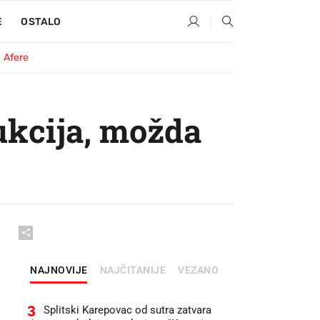
E
OSTALO
Afere
ukcija, možda
NAJNOVIJE
NAJČITANIJE
VEZANO
3
Splitski Karepovac od sutra zatvara