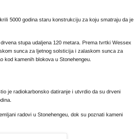
li 5000 godina staru konstrukciju za koju smatraju da je
va drvena stupa udaljena 120 metara. Prema tvrtki Wessex
laskom sunca za ljetnog solsticija i zalaskom sunca za
 kao kod kamenih blokova u Stonehengeu.
tio je radiokarbonsko datiranje i utvrdio da su drveni
dina.
i zemljani radovi u Stonehengeu, dok su poznati kameni