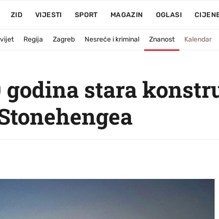
ZID
VIJESTI
SPORT
MAGAZIN
OGLASI
CIJEN
vijet
Regija
Zagreb
Nesreće i kriminal
Znanost
Kalendar
 godina stara konstr
p Stonehengea