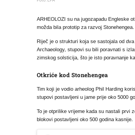
Foto: EPA
ARHEOLOZI su na jugozapadu Engleske otkri
možda bila prototip za razvoj Stonehengea.
Riječ je o strukturi koja se sastojala od d
Archaeology, stupovi su bili poravnati s iz
zimskog solsticija, što je isto poravnanje
Otkriće kod Stonehengea
Tim koji je vodio arheolog Phil Harding koris
stupovi postavljeni u jame prije oko 5000 go
To je otprilike vrijeme kada su nastali prv
blokovi postavljeni oko 500 godina kasnije.