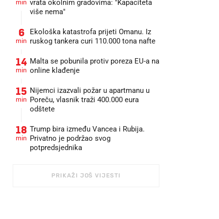
min
vrata okolnim gradovima: "Kapaciteta
više nema"
6
Ekološka katastrofa prijeti Omanu. Iz
min
ruskog tankera curi 110.000 tona nafte
14
Malta se pobunila protiv poreza EU-a na
min
online klađenje
15
Nijemci izazvali požar u apartmanu u
min
Poreču, vlasnik traži 400.000 eura
odštete
18
Trump bira između Vancea i Rubija.
min
Privatno je podržao svog
potpredsjednika
PRIKAŽI JOŠ VIJESTI