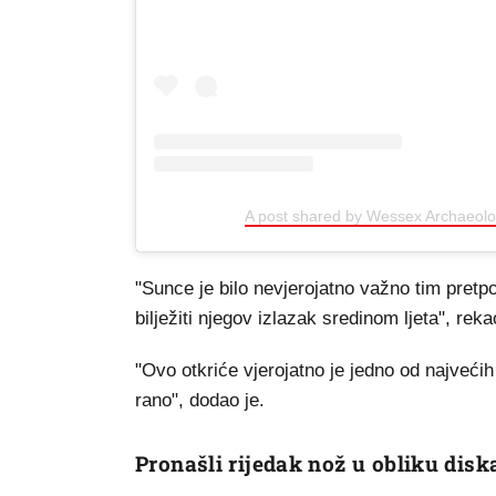
A post shared by Wessex Archaeol
"Sunce je bilo nevjerojatno važno tim pretpo
bilježiti njegov izlazak sredinom ljeta", reka
"Ovo otkriće vjerojatno je jedno od najvećih 
rano", dodao je.
Pronašli rijedak nož u obliku disk