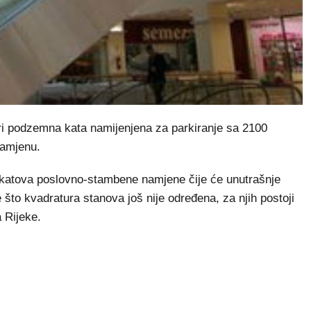
tri podzemna kata namijenjena za parkiranje sa 2100
namjenu.
5 katova poslovno-stambene namjene čije će unutrašnje
 što kvadratura stanova još nije određena, za njih postoji
a Rijeke.