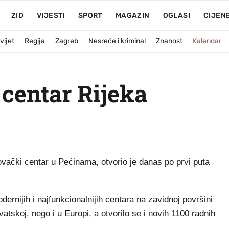
ZID
VIJESTI
SPORT
MAGAZIN
OGLASI
CIJEN
vijet
Regija
Zagreb
Nesreće i kriminal
Znanost
Kalendar
centar Rijeka
ački centar u Pećinama, otvorio je danas po prvi puta
ernijih i najfunkcionalnijih centara na zavidnoj površini
tskoj, nego i u Europi, a otvorilo se i novih 1100 radnih