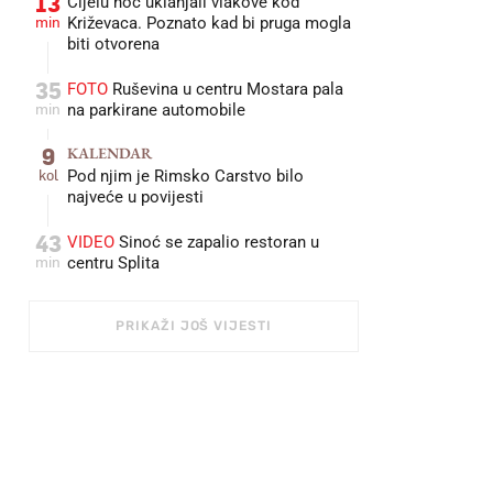
13
Cijelu noć uklanjali vlakove kod
min
Križevaca. Poznato kad bi pruga mogla
biti otvorena
35
FOTO
Ruševina u centru Mostara pala
min
na parkirane automobile
9
KALENDAR
kol
Pod njim je Rimsko Carstvo bilo
najveće u povijesti
43
VIDEO
Sinoć se zapalio restoran u
min
centru Splita
PRIKAŽI JOŠ VIJESTI