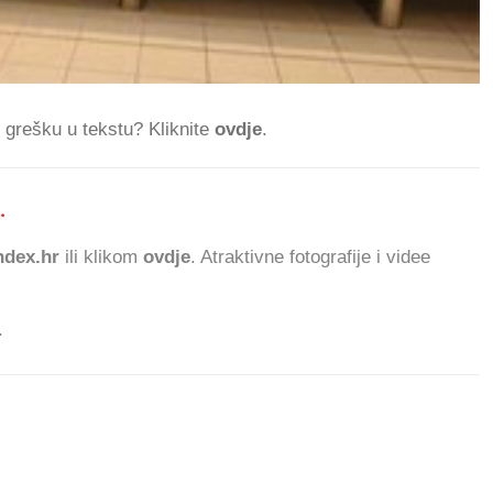
ti grešku u tekstu? Kliknite
ovdje
.
.
469.568 ČITATELJA DAN
dex.hr
ili klikom
ovdje
. Atraktivne fotografije i videe
.