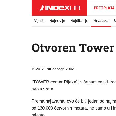
PRETPLATA
Vijesti
Najnovije
Najčitanije
Hrvatska
S
Otvoren Tower 
11:20, 21. studenoga 2006.
"TOWER centar Rijeka“, višenamjenski trgov
svoja vrata.
Prema najavama, ovo će biti jedan od najmod
od 130.000 četvornih metara, ne samo u Hrva
mjesta.