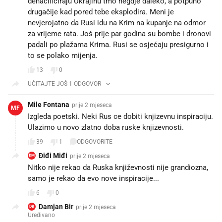
denacificiraju Ukrajinu tmo negdje daleko, a potpuno
drugačije kad pored tebe eksplodira. Meni je
nevjerojatno da Rusi idu na Krim na kupanje na odmor
za vrijeme rata. Još prije par godina su bombe i dronovi
padali po plažama Krima. Rusi se osjećaju presigurno i
to se polako mijenja.
13
0
UČITAJTE JOŠ 1 ODGOVOR
Mile Fontana
prije 2 mjeseca
MF
Izgleda poetski. Neki Rus ce dobiti knjizevnu inspiraciju.
Ulazimo u novo zlatno doba ruske knjizevnosti.
39
1
ODGOVORITE
Điđi Miđi
prije 2 mjeseca
ĐM
Nitko nije rekao da Ruska književnosti nije grandiozna,
samo je rekao da evo nove inspiracije...
6
0
Damjan Bir
prije 2 mjeseca
DB
Uređivano