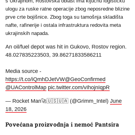
s Ukrajinom, Rostovska oblast ima ključnu logističku
ulogu za ruske ratne operacije zbog neposredne blizine
prve crte bojišnice. Zbog toga su tamošnja skladišta
nafte, rafinerije i ostala infrastruktura redovita meta
ukrajinskih napada.
An oil/fuel depot was hit in Gukovo, Rostov region.
48.027835223503, 39.86271833586211
Media source -
https://t.co/iQmhDJetVW
@GeoConfirmed
@UAControlMap
pic.twitter.com/vIhojnIqpR
— Rocket Man🚀🇺🇸🇺🇦 (@Grimm_Intel)
June
18, 2026
Povećana proizvodnja i nemoć Pantsira