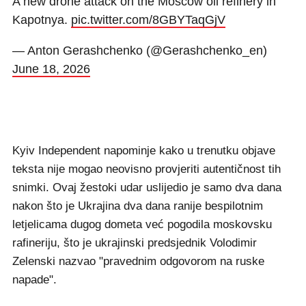
A new drone attack on the Moscow oil refinery in
Kapotnya.
pic.twitter.com/8GBYTaqGjV
— Anton Gerashchenko (@Gerashchenko_en)
June 18, 2026
Kyiv Independent napominje kako u trenutku objave
teksta nije mogao neovisno provjeriti autentičnost tih
snimki. Ovaj žestoki udar uslijedio je samo dva dana
nakon što je Ukrajina dva dana ranije bespilotnim
letjelicama dugog dometa već pogodila moskovsku
rafineriju, što je ukrajinski predsjednik Volodimir
Zelenski nazvao "pravednim odgovorom na ruske
napade".