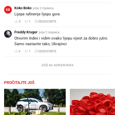
Koko Boko
prije 2 mjeseca
KB
Lijepe rafinerije lijepo gore.
9
1
ODGOVORITE
Freddy Kruger
prije 2 mjeseca
Otvorim Index i vidim ovako lijepu vijest za dobro jutro.
Samo nastavite tako, Ukrajinci👍
6
1
ODGOVORITE
JOŠ 46 KOMENTARA
PROČITAJTE JOŠ