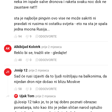
neka im ispale salve dronova i raketa svaku noc dok ne
zaustave rat!!!
sta je najbolje pingvin ovo vise ne može sakriti ni
pravdati ni rusima ni ostatku svijeta - eto na sta je spala
jedna mocna Rusija...
94
9
ODGOVORITE
Alkibijad Kolotrk
prije 2 mjeseca
AK
Reklo bi se, tražili ste - gledajte!
48
0
ODGOVORITE
Josip 12
prije 2 mjeseca
J1
Sad će rusi izjaviti da to ljudi roštiljaju na balkonima, da
nijedan dron nije došao ni blizu Moskve 🤣
58
3
ODGOVORITE
Ujak Tom
prije 2 mjeseca
UT
@Josip 12 tako je, to je taj dobro poznati obrazac
ponašanja, isto kao što je jedan sličan narod optužio