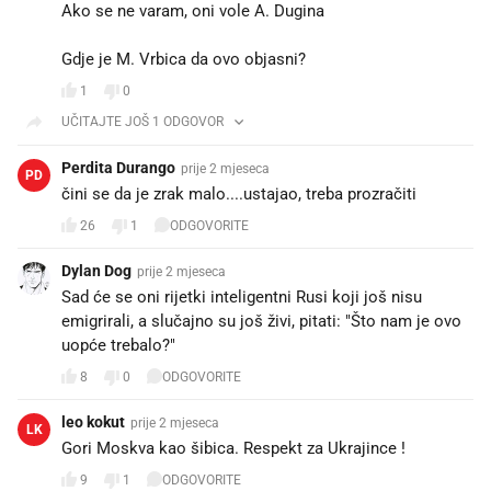
Ako se ne varam, oni vole A. Dugina
Gdje je M. Vrbica da ovo objasni?
1
0
UČITAJTE JOŠ 1 ODGOVOR
Perdita Durango
prije 2 mjeseca
PD
čini se da je zrak malo....ustajao, treba prozračiti
26
1
ODGOVORITE
Dylan Dog
prije 2 mjeseca
Sad će se oni rijetki inteligentni Rusi koji još nisu
emigrirali, a slučajno su još živi, ​​pitati: "Što nam je ovo
uopće trebalo?"
8
0
ODGOVORITE
leo kokut
prije 2 mjeseca
LK
Gori Moskva kao šibica. Respekt za Ukrajince !
9
1
ODGOVORITE