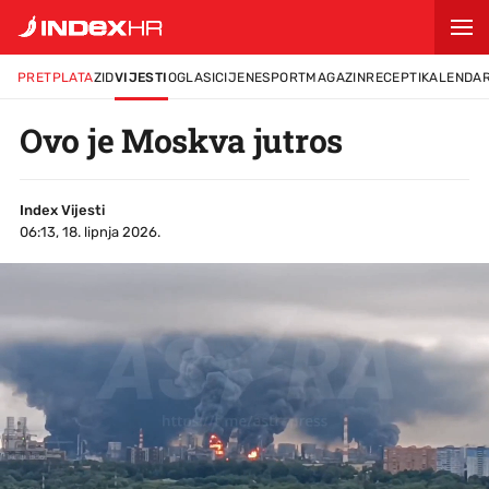
PRETPLATA
ZID
VIJESTI
OGLASI
CIJENE
SPORT
MAGAZIN
RECEPTI
KALENDA
Ovo je Moskva jutros
Index Vijesti
06:13, 18. lipnja 2026.