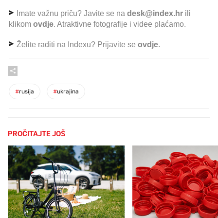
Imate važnu priču? Javite se na
desk@index.hr
ili
klikom
ovdje
. Atraktivne fotografije i videe plaćamo.
Želite raditi na Indexu? Prijavite se
ovdje
.
#
rusija
#
ukrajina
PROČITAJTE JOŠ