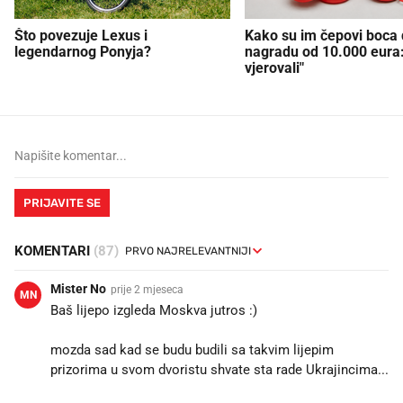
Što povezuje Lexus i
Kako su im čepovi boca d
legendarnog Ponyja?
nagradu od 10.000 eura
vjerovali"
PRIJAVITE SE
KOMENTARI
(87)
Mister No
prije 2 mjeseca
MN
Baš lijepo izgleda Moskva jutros :)
mozda sad kad se budu budili sa takvim lijepim
prizorima u svom dvoristu shvate sta rade Ukrajincima...