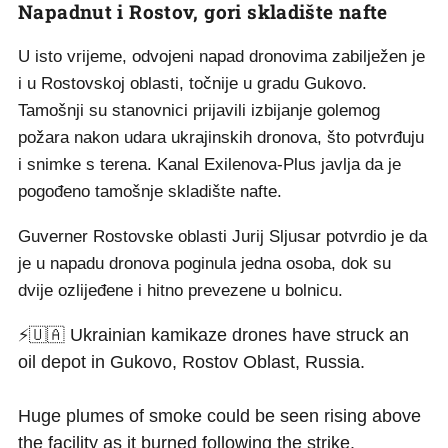
Napadnut i Rostov, gori skladište nafte
U isto vrijeme, odvojeni napad dronovima zabilježen je
i u Rostovskoj oblasti, točnije u gradu Gukovo.
Tamošnji su stanovnici prijavili izbijanje golemog
požara nakon udara ukrajinskih dronova, što potvrđuju
i snimke s terena. Kanal Exilenova-Plus javlja da je
pogođeno tamošnje skladište nafte.
Guverner Rostovske oblasti Jurij Sljusar potvrdio je da
je u napadu dronova poginula jedna osoba, dok su
dvije ozlijeđene i hitno prevezene u bolnicu.
⚡🇺🇦 Ukrainian kamikaze drones have struck an
oil depot in Gukovo, Rostov Oblast, Russia.
Huge plumes of smoke could be seen rising above
the facility as it burned following the strike.