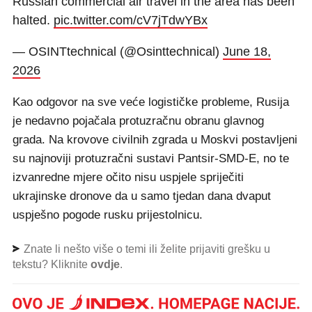
Russian commercial air travel in the area has been
halted.
pic.twitter.com/cV7jTdwYBx
— OSINTtechnical (@Osinttechnical)
June 18,
2026
Kao odgovor na sve veće logističke probleme, Rusija
je nedavno pojačala protuzračnu obranu glavnog
grada. Na krovove civilnih zgrada u Moskvi postavljeni
su najnoviji protuzračni sustavi Pantsir-SMD-E, no te
izvanredne mjere očito nisu uspjele spriječiti
ukrajinske dronove da u samo tjedan dana dvaput
uspješno pogode rusku prijestolnicu.
Znate li nešto više o temi ili želite prijaviti grešku u
tekstu? Kliknite
ovdje
.