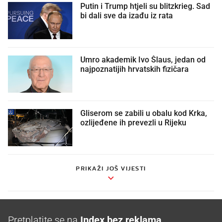
Putin i Trump htjeli su blitzkrieg. Sad
bi dali sve da izađu iz rata
Umro akademik Ivo Šlaus, jedan od
najpoznatijih hrvatskih fizičara
Gliserom se zabili u obalu kod Krka,
ozlijeđene ih prevezli u Rijeku
PRIKAŽI JOŠ VIJESTI
Pretplatite se na
Index bez reklama