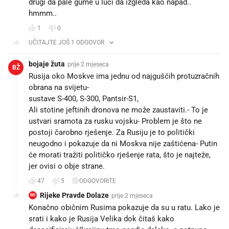
drugi da pale gume u luci da izgleda kao napad..
hmmm..
1
0
UČITAJTE JOŠ 1 ODGOVOR
bojaje žuta
prije 2 mjeseca
BŽ
Rusija oko Moskve ima jednu od najgušćih protuzračnih
obrana na svijetu-
sustave S-400, S-300, Pantsir-S1,
Ali stotine jeftinih dronova ne može zaustaviti.- To je
ustvari sramota za rusku vojsku- Problem je što ne
postoji čarobno rješenje. Za Rusiju je to politički
neugodno i pokazuje da ni Moskva nije zaštićena- Putin
će morati tražiti političko rješenje rata, što je najteže,
jer ovisi o obje strane.
47
5
ODGOVORITE
Rijeke Pravde Dolaze
prije 2 mjeseca
RD
Konačno običnim Rusima pokazuje da su u ratu. Lako je
srati i kako je Rusija Velika dok čitaš kako