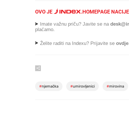
OVO JE
.
HOMEPAGE NACIJE
Imate važnu priču? Javite se na
desk@in
plaćamo.
Želite raditi na Indexu? Prijavite se
ovdje
#
njemačka
#
umirovljenici
#
mirovina