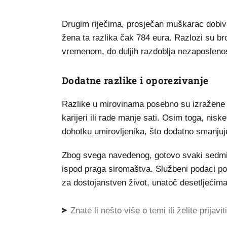
Drugim riječima, prosječan muškarac dobiv
žena ta razlika čak 784 eura. Razlozi su br
vremenom, do duljih razdoblja nezaposlenosti
Dodatne razlike i oporezivanje
Razlike u mirovinama posebno su izražene 
karijeri ili rade manje sati. Osim toga, ni
dohotku umirovljenika, što dodatno smanjuj
Zbog svega navedenog, gotovo svaki sedmi u
ispod praga siromaštva. Službeni podaci po
za dostojanstven život, unatoč desetljećima
Znate li nešto više o temi ili želite prijavi