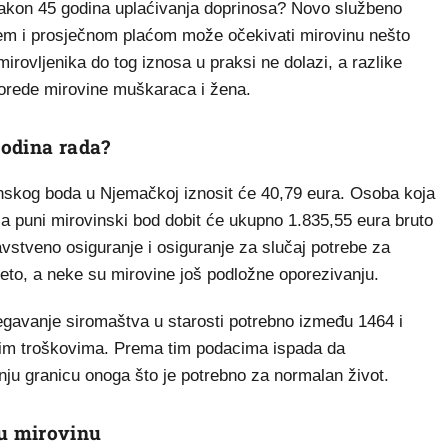
akon 45 godina uplaćivanja doprinosa? Novo službeno
em i prosječnom plaćom može očekivati mirovinu nešto
rovljenika do tog iznosa u praksi ne dolazi, a razlike
orede mirovine muškaraca i žena.
godina rada?
inskog boda u Njemačkoj iznosit će 40,79 eura. Osoba koja
ala puni mirovinski bod dobit će ukupno 1.835,55 eura bruto
stveno osiguranje i osiguranje za slučaj potrebe za
to, a neke su mirovine još podložne oporezivanju.
gavanje siromaštva u starosti potrebno između 1464 i
tnim troškovima. Prema tim podacima ispada da
ju granicu onoga što je potrebno za normalan život.
u mirovinu