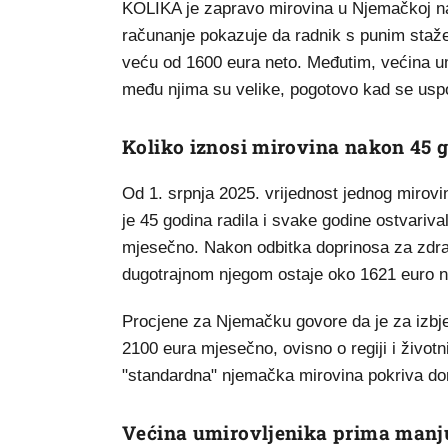
KOLIKA je zapravo mirovina u Njemačkoj n
računanje pokazuje da radnik s punim staž
veću od 1600 eura neto. Međutim, većina umi
među njima su velike, pogotovo kad se usp
Koliko iznosi mirovina nakon 45 
Od 1. srpnja 2025. vrijednost jednog mirov
je 45 godina radila i svake godine ostvariv
mjesečno. Nakon odbitka doprinosa za zdrav
dugotrajnom njegom ostaje oko 1621 euro ne
Procjene za Njemačku govore da je za izbje
2100 eura mjesečno, ovisno o regiji i živo
"standardna" njemačka mirovina pokriva don
Većina umirovljenika prima manj