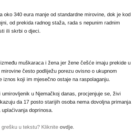
a oko 340 eura manje od standardne mirovine, dok je kod
ojni, od prekida radnog staža, rada s nepunim radnim
 ili skrbi o djeci.
između muškaraca i žena jer žene češće imaju prekide u
ske mirovine često podliježu porezu ovisno o ukupnom
e iznos koji im mjesečno ostaje na raspolaganju.
mirovljenik u Njemačkoj danas, procjenjuje se, živi
kazuju da 17 posto starijih osoba nema dovoljna primanja
 uplaćivanja doprinosa.
ti grešku u tekstu? Kliknite
ovdje
.