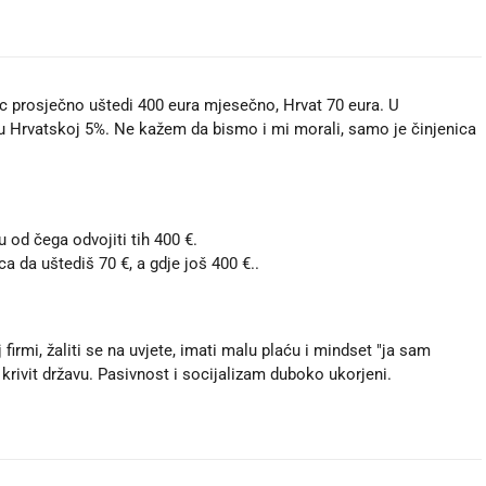
ac prosječno uštedi 400 eura mjesečno, Hrvat 70 eura. U
 Hrvatskoj 5%. Ne kažem da bismo i mi morali, samo je činjenica
u od čega odvojiti tih 400 €.
a da uštediš 70 €, a gdje još 400 €..
 firmi, žaliti se na uvjete, imati malu plaću i mindset "ja sam
 krivit državu. Pasivnost i socijalizam duboko ukorjeni.