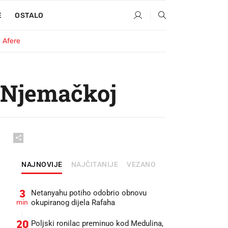
E
OSTALO
Afere
u Njemačkoj
NAJNOVIJE
NAJČITANIJE
VEZANO
3
Netanyahu potiho odobrio obnovu
min
okupiranog dijela Rafaha
20
Poljski ronilac preminuo kod Medulina,