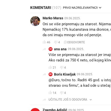
KOMENTARI
(107)
PRVO NAJRELEVANTNIJI
Marko Maras
09.06.2025.
Oni se više pripremaju za starost. Nijem
Njemačkoj 17% kućanstava ima dionice, u
da oni imaju mnogo više od penzije.
46
4
ODGOVORITE
ana ana
09.06.2025.
AA
Više se pripremaju za starost jer imaj
Ako radiš za 750 € neto, od kojeg klinc
21
4
Boris Kiseljak
09.06.2025.
BK
@Duro, točno to. Raditi 45 god. u istoj
stvarao ovu firmu", a kad ode u stečaj
14
4
UČITAJTE JOŠ 5 ODGOVORA
Zgembo Adislić
09.06.2025.