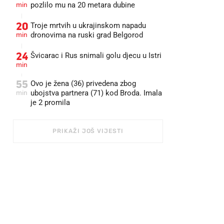
min
pozlilo mu na 20 metara dubine
20
Troje mrtvih u ukrajinskom napadu
min
dronovima na ruski grad Belgorod
24
Švicarac i Rus snimali golu djecu u Istri
min
55
Ovo je žena (36) privedena zbog
min
ubojstva partnera (71) kod Broda. Imala
je 2 promila
PRIKAŽI JOŠ VIJESTI