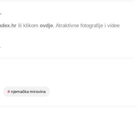
.
537.136 ČITATELJA
dex.hr
ili klikom
ovdje
. Atraktivne fotografije i videe
.
#
njemačka mirovina